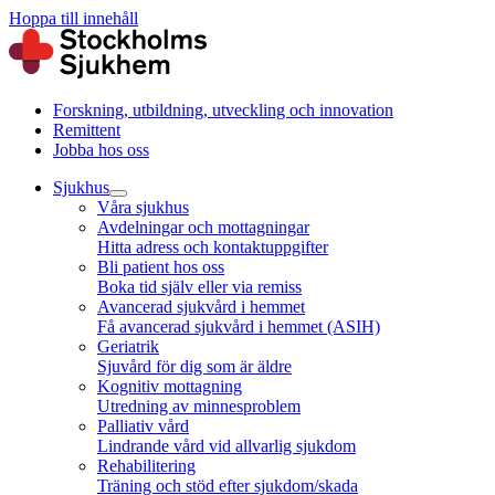
Hoppa till innehåll
Forskning, utbildning, utveckling och innovation
Remittent
Jobba hos oss
Sjukhus
Våra sjukhus
Avdelningar och mottagningar
Hitta adress och kontaktuppgifter
Bli patient hos oss
Boka tid själv eller via remiss
Avancerad sjukvård i hemmet
Få avancerad sjukvård i hemmet (ASIH)
Geriatrik
Sjuvård för dig som är äldre
Kognitiv mottagning
Utredning av minnesproblem
Palliativ vård
Lindrande vård vid allvarlig sjukdom
Rehabilitering
Träning och stöd efter sjukdom/skada