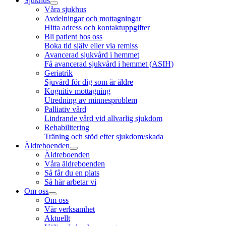
Sjukhus
Våra sjukhus
Avdelningar och mottagningar
Hitta adress och kontaktuppgifter
Bli patient hos oss
Boka tid själv eller via remiss
Avancerad sjukvård i hemmet
Få avancerad sjukvård i hemmet (ASIH)
Geriatrik
Sjuvård för dig som är äldre
Kognitiv mottagning
Utredning av minnesproblem
Palliativ vård
Lindrande vård vid allvarlig sjukdom
Rehabilitering
Träning och stöd efter sjukdom/skada
Äldreboenden
Äldreboenden
Våra äldreboenden
Så får du en plats
Så här arbetar vi
Om oss
Om oss
Vår verksamhet
Aktuellt