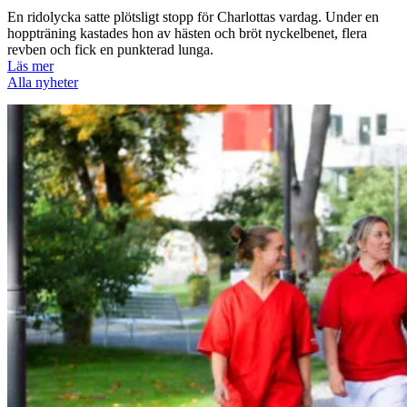
En ridolycka satte plötsligt stopp för Charlottas vardag. Under en
hoppträning kastades hon av hästen och bröt nyckelbenet, flera
revben och fick en punkterad lunga.
Läs mer
Alla nyheter