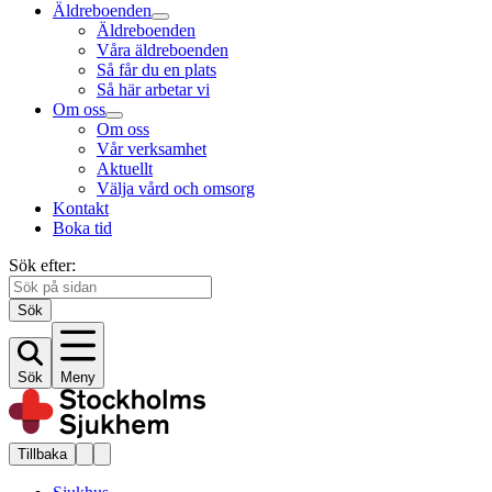
Äldreboenden
Äldreboenden
Våra äldreboenden
Så får du en plats
Så här arbetar vi
Om oss
Om oss
Vår verksamhet
Aktuellt
Välja vård och omsorg
Kontakt
Boka tid
Sök efter:
Sök
Sök
Meny
Tillbaka