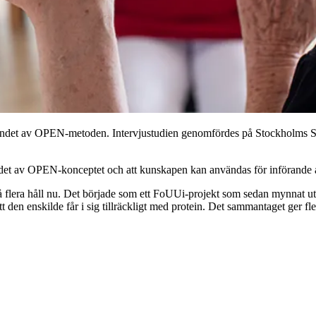
förandet av OPEN-metoden. Intervjustudien genomfördes på Stockholms
örandet av OPEN-konceptet och att kunskapen kan användas för införande
å flera håll nu. Det började som ett FoUUi-projekt som sedan mynnat u
t den enskilde får i sig tillräckligt med protein. Det sammantaget ger fl