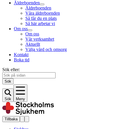
Äldreboenden
Äldreboenden
Våra äldreboenden
Så får du en plats
Så här arbetar vi
Om oss
Om oss
Vår verksamhet
Aktuellt
Välja vård och omsorg
Kontakt
Boka tid
Sök efter:
Sök
Sök
Meny
Tillbaka