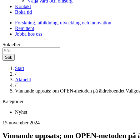
Välja vård och omsorg
Kontakt
Boka tid
Forskning, utbildning, utveckling och innovation
Remittent
Jobba hos oss
Sök efter:
Sök
Start
/
Aktuellt
/
Vinnande uppsats; om OPEN-metoden på äldreboendet Vallgo
Kategorier
Nyhet
15 november 2024
Vinnande uppsats; om OPEN-metoden på ä