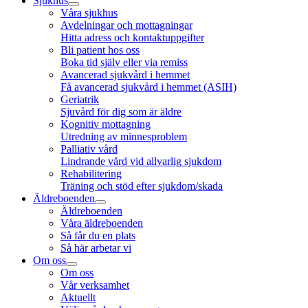
Sjukhus
Våra sjukhus
Avdelningar och mottagningar
Hitta adress och kontaktuppgifter
Bli patient hos oss
Boka tid själv eller via remiss
Avancerad sjukvård i hemmet
Få avancerad sjukvård i hemmet (ASIH)
Geriatrik
Sjuvård för dig som är äldre
Kognitiv mottagning
Utredning av minnesproblem
Palliativ vård
Lindrande vård vid allvarlig sjukdom
Rehabilitering
Träning och stöd efter sjukdom/skada
Äldreboenden
Äldreboenden
Våra äldreboenden
Så får du en plats
Så här arbetar vi
Om oss
Om oss
Vår verksamhet
Aktuellt