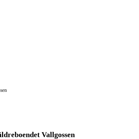
ssen
ldreboendet Vallgossen