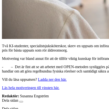
Två KI-studenter, specialistsjuksköterskor, skrev en uppsats om in
pris för bästa uppsats som rör äldreomsorg.
Motivering var bland annat för att de tillför viktig kunskap för inf
- –
Det är fint att se att arbetet med OPEN-metoden synliggörs p
handlar om att göra regelbundna fysiska rörelser och samtidigt säkra at
Vill du läsa uppsatsen?
Ladda ner den här.
Läs hela motiveringen till vinsten här.
Redaktör:
Susanna Engström
Dela sidan
Dela sidan