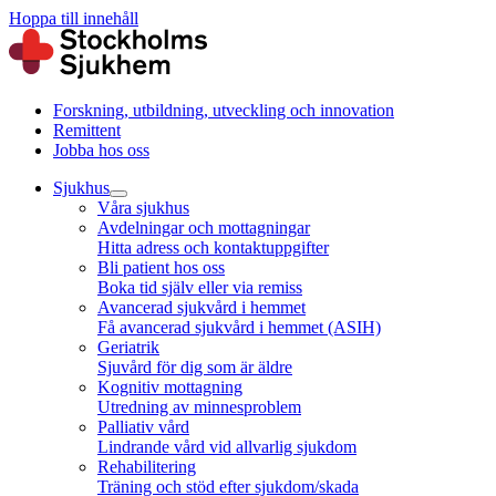
Hoppa till innehåll
Forskning, utbildning, utveckling och innovation
Remittent
Jobba hos oss
Sjukhus
Våra sjukhus
Avdelningar och mottagningar
Hitta adress och kontaktuppgifter
Bli patient hos oss
Boka tid själv eller via remiss
Avancerad sjukvård i hemmet
Få avancerad sjukvård i hemmet (ASIH)
Geriatrik
Sjuvård för dig som är äldre
Kognitiv mottagning
Utredning av minnesproblem
Palliativ vård
Lindrande vård vid allvarlig sjukdom
Rehabilitering
Träning och stöd efter sjukdom/skada