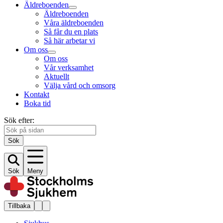
Äldreboenden
Äldreboenden
Våra äldreboenden
Så får du en plats
Så här arbetar vi
Om oss
Om oss
Vår verksamhet
Aktuellt
Välja vård och omsorg
Kontakt
Boka tid
Sök efter:
Sök
Sök
Meny
Tillbaka