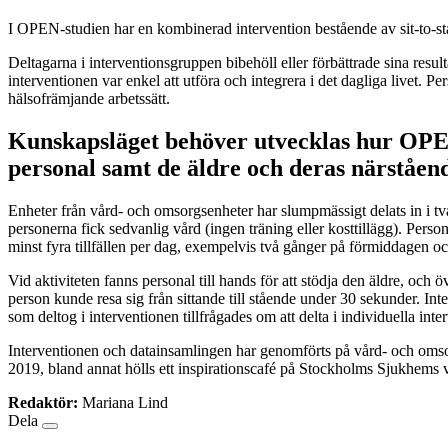
I OPEN-studien har en kombinerad intervention bestående av sit-to-st
Deltagarna i interventionsgruppen bibehöll eller förbättrade sina resul
interventionen var enkel att utföra och integrera i det dagliga livet
hälsofrämjande arbetssätt.
Kunskapsläget behöver utvecklas hur OPEN-
personal samt de äldre och deras närståen
Enheter från vård- och omsorgsenheter har slumpmässigt delats in i två 
personerna fick sedvanlig vård (ingen träning eller kosttillägg). Persone
minst fyra tillfällen per dag, exempelvis två gånger på förmiddagen o
Vid aktiviteten fanns personal till hands för att stödja den äldre, oc
person kunde resa sig från sittande till stående under 30 sekunder. In
som deltog i interventionen tillfrågades om att delta i individuella in
Interventionen och datainsamlingen har genomförts på vård- och oms
2019, bland annat hölls ett inspirationscafé på Stockholms Sjukhems
Redaktör:
Mariana Lind
Dela