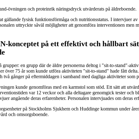
and-övningen och proteinrik näringsdryck utvärderats på äldreboende.
tat gällande fysisk funktionsförmåga och nutritionsstatus. I intervjuer a
. Personalen uttryckte såväl möjligheter att genomföra interventionen m
konceptet på ett effektivt och hållbart sä
de
grupper: en grupp där de äldre personerna deltog i "sit-to-stand"-aktivit
r över 75 år som kunde utföra aktiviteten "sit-to-stand" hade fått delta. A
ch två gånger på eftermiddagen i samband med dagliga aktiviteter som på
h övningen kunde genomföras med en karmstol som stöd. Ett sätt att utvä
terventionstiden var 12 veckor och alla deltagare genomgick tester och 
tervjuer angående deras erfarenheter. Personalen intervjuades om deras er
orgsenheter på Stockholms Sjukhem och Huddinge kommun under åren 201
 vård och omsorgsboende.