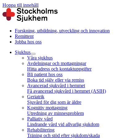
Hoppa till innehåll
Forskning, utbildning, utveckling och innovation
Remittent
Jobba hos oss
Sjukhus
Våra sjukhus
Avdelningar och mottagningar
Hitta adress och kontaktuppgifter
Bli patient hos oss
Boka tid själv eller via remiss
Avancerad sjukvård i hemmet
Få avancerad sjukvård i hemmet (ASIH)
Geriatrik
Sjuvård för dig som är äldre
Kognitiv mottagning
Utredning av minnesproblem
Palliativ vård
Lindrande vård vid allvarlig sjukdom
Rehabilitering
Träning och stöd efter sjukdom/skada