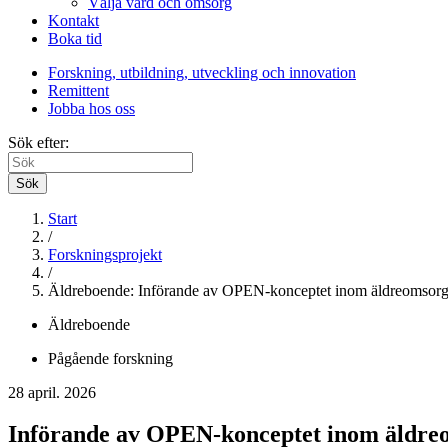
Välja vård och omsorg
Kontakt
Boka tid
Forskning, utbildning, utveckling och innovation
Remittent
Jobba hos oss
Sök efter:
Sök
Start
/
Forskningsprojekt
/
Äldreboende: Införande av OPEN-konceptet inom äldreomsor
Äldreboende
Pågående forskning
28 april. 2026
Införande av OPEN-konceptet inom äldre