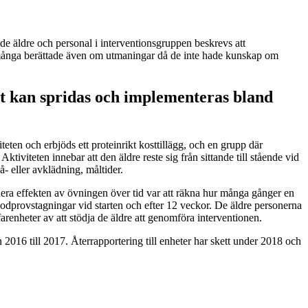
v de äldre och personal i interventionsgruppen beskrevs att
en många berättade även om utmaningar då de inte hade kunskap om
tt kan spridas och implementeras bland
eten och erbjöds ett proteinrikt kosttillägg, och en grupp där
ktiviteten innebar att den äldre reste sig från sittande till stående vid
- eller avklädning, måltider.
rdera effekten av övningen över tid var att räkna hur många gånger en
blodprovstagningar vid starten och efter 12 veckor. De äldre personerna
farenheter av att stödja de äldre att genomföra interventionen.
6 till 2017. Återrapportering till enheter har skett under 2018 och