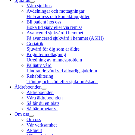
Sjukhus
Våra sjukhus
Avdelningar och mottagningar
Hitta adress och kontaktuppgifter
Bli patient hos oss
Boka tid själv eller via remiss
Avancerad sjukvård i hemmet
Få avancerad sjukvård i hemmet (ASIH)
Geriatrik
Sjuvård för dig som är äldre
Kognitiv mottagning
Utredning av minnesproblem
Palliativ vård
Lindrande vård vid allvarlig sjukdom
Rehabilitering
Träning och stöd efter sjukdom/skada
Äldreboenden
Äldreboenden
Våra äldreboenden
Så får du en plats
Så här arbetar vi
Om oss
Om oss
Vår verksamhet
Aktuellt