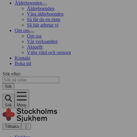
Äldreboenden
Äldreboenden
Våra äldreboenden
Så får du en plats
Så här arbetar vi
Om oss
Om oss
Vår verksamhet
Aktuellt
Välja vård och omsorg
Kontakt
Boka tid
Sök efter:
Sök
Sök
Meny
Tillbaka