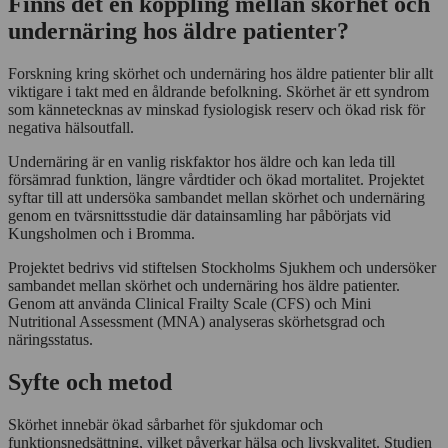
Finns det en koppling mellan skörhet och
undernäring hos äldre patienter?
Forskning kring skörhet och undernäring hos äldre patienter blir allt
viktigare i takt med en åldrande befolkning. Skörhet är ett syndrom
som kännetecknas av minskad fysiologisk reserv och ökad risk för
negativa hälsoutfall.
Undernäring är en vanlig riskfaktor hos äldre och kan leda till
försämrad funktion, längre vårdtider och ökad mortalitet. Projektet
syftar till att undersöka sambandet mellan skörhet och undernäring
genom en tvärsnittsstudie där datainsamling har påbörjats vid
Kungsholmen och i Bromma.
Projektet bedrivs vid stiftelsen Stockholms Sjukhem och undersöker
sambandet mellan skörhet och undernäring hos äldre patienter.
Genom att använda Clinical Frailty Scale (CFS) och Mini
Nutritional Assessment (MNA) analyseras skörhetsgrad och
näringsstatus.
Syfte och metod
Skörhet innebär ökad sårbarhet för sjukdomar och
funktionsnedsättning, vilket påverkar hälsa och livskvalitet. Studien