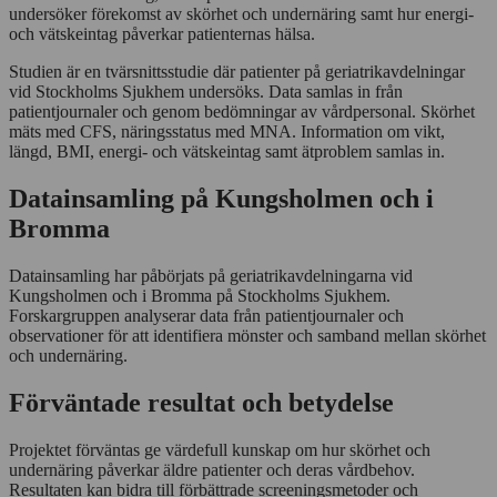
undersöker förekomst av skörhet och undernäring samt hur energi-
och vätskeintag påverkar patienternas hälsa.
Studien är en tvärsnittsstudie där patienter på geriatrikavdelningar
vid Stockholms Sjukhem undersöks. Data samlas in från
patientjournaler och genom bedömningar av vårdpersonal. Skörhet
mäts med CFS, näringsstatus med MNA. Information om vikt,
längd, BMI, energi- och vätskeintag samt ätproblem samlas in.
Datainsamling på Kungsholmen och i
Bromma
Datainsamling har påbörjats på geriatrikavdelningarna vid
Kungsholmen och i Bromma på Stockholms Sjukhem.
Forskargruppen analyserar data från patientjournaler och
observationer för att identifiera mönster och samband mellan skörhet
och undernäring.
Förväntade resultat och betydelse
Projektet förväntas ge värdefull kunskap om hur skörhet och
undernäring påverkar äldre patienter och deras vårdbehov.
Resultaten kan bidra till förbättrade screeningsmetoder och