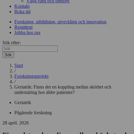
Välja vård och omsorg
Kontakt
Boka tid
Forskning, utbildning, utveckling och innovation
Remittent
Jobba hos oss
Sök efter:
Sök
Start
/
Forskningsprojekt
/
Geriatrik: Finns det en koppling mellan skörhet och
undernäring hos äldre patienter?
Geriatrik
Pågående forskning
28 april. 2026