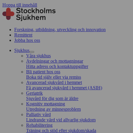
Hoppa till innehåll
Forskning, utbildning, utveckling och innovation
Remittent
Jobba hos oss
Sjukhus
Våra sjukhus
Avdelningar och mottagningar
Hitta adress och kontaktuppgifter
Bli patient hos oss
Boka tid själv eller via remiss
Avancerad sjukvård i hemmet
Få avancerad sjukvård i hemmet (ASIH)
Geriatrik
Sjuvård för dig som är äldre
Kognitiv mottagning
Utredning av minnesproblem
Palliativ vård
Lindrande vård vid allvarlig sjukdom
Rehabilitering
Träning och stöd efter sjukdom/skada