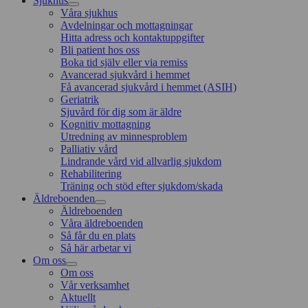
Sjukhus
Våra sjukhus
Avdelningar och mottagningar
Hitta adress och kontaktuppgifter
Bli patient hos oss
Boka tid själv eller via remiss
Avancerad sjukvård i hemmet
Få avancerad sjukvård i hemmet (ASIH)
Geriatrik
Sjuvård för dig som är äldre
Kognitiv mottagning
Utredning av minnesproblem
Palliativ vård
Lindrande vård vid allvarlig sjukdom
Rehabilitering
Träning och stöd efter sjukdom/skada
Äldreboenden
Äldreboenden
Våra äldreboenden
Så får du en plats
Så här arbetar vi
Om oss
Om oss
Vår verksamhet
Aktuellt