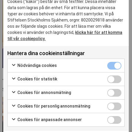
Cookies ("kakor") består av små textfiler. Dessa innehåller
data som lagras på din enhet. För att kunna placera vissa
typer av cookies behöver vi inhämta ditt samtycke. Vi på
Stiftelsen Stockholms Sjukhem, orgnr. 8020029818 använder
oss av följande slags cookies. För att läsa mer om vilka
cookies vi använder och lagringstid,
klicka här för att komma
till vår cookiepolicy.
Hantera dina cookieinställningar
Nödvändiga
Nödvändiga cookies
cookies
Markera
kryssruta
för
Jeanna Pavlovic
Cookies
Cookies för statistik
att
för
Markera
samtycka
statistik
Specialistsjuksköterska inom vård av äldre
för
Cookies
Cookies för annonsmätning
till
kryssruta
att
för
Markera
användning
samtycka
annonsmätn
för
av
Cookies
Cookies för personlig annonsmätning
till
kryssruta
att
Nödvändiga
för
Markera
användning
samtycka
cookies
personlig
för
av
Cookies
Cookies för anpassade annonser
till
annonsmätn
att
Cookies
för
Markera
användning
kryssruta
samtycka
för
anpassade
för
av