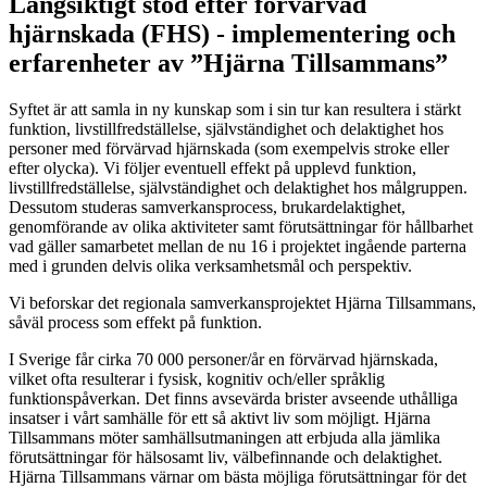
Långsiktigt stöd efter förvärvad
hjärnskada (FHS) - implementering och
erfarenheter av ”Hjärna Tillsammans”
Syftet är att samla in ny kunskap som i sin tur kan resultera i stärkt
funktion, livstillfredställelse, självständighet och delaktighet hos
personer med förvärvad hjärnskada (som exempelvis stroke eller
efter olycka). Vi följer eventuell effekt på upplevd funktion,
livstillfredställelse, självständighet och delaktighet hos målgruppen.
Dessutom studeras samverkansprocess, brukardelaktighet,
genomförande av olika aktiviteter samt förutsättningar för hållbarhet
vad gäller samarbetet mellan de nu 16 i projektet ingående parterna
med i grunden delvis olika verksamhetsmål och perspektiv.
Vi beforskar det regionala samverkansprojektet Hjärna Tillsammans,
såväl process som effekt på funktion.
I Sverige får cirka 70 000 personer/år en förvärvad hjärnskada,
vilket ofta resulterar i fysisk, kognitiv och/eller språklig
funktionspåverkan. Det finns avsevärda brister avseende uthålliga
insatser i vårt samhälle för ett så aktivt liv som möjligt. Hjärna
Tillsammans möter samhällsutmaningen att erbjuda alla jämlika
förutsättningar för hälsosamt liv, välbefinnande och delaktighet.
Hjärna Tillsammans värnar om bästa möjliga förutsättningar för det