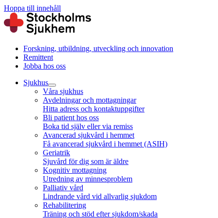
Hoppa till innehåll
Forskning, utbildning, utveckling och innovation
Remittent
Jobba hos oss
Sjukhus
Våra sjukhus
Avdelningar och mottagningar
Hitta adress och kontaktuppgifter
Bli patient hos oss
Boka tid själv eller via remiss
Avancerad sjukvård i hemmet
Få avancerad sjukvård i hemmet (ASIH)
Geriatrik
Sjuvård för dig som är äldre
Kognitiv mottagning
Utredning av minnesproblem
Palliativ vård
Lindrande vård vid allvarlig sjukdom
Rehabilitering
Träning och stöd efter sjukdom/skada