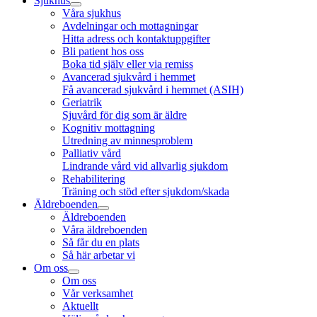
Sjukhus
Våra sjukhus
Avdelningar och mottagningar
Hitta adress och kontaktuppgifter
Bli patient hos oss
Boka tid själv eller via remiss
Avancerad sjukvård i hemmet
Få avancerad sjukvård i hemmet (ASIH)
Geriatrik
Sjuvård för dig som är äldre
Kognitiv mottagning
Utredning av minnesproblem
Palliativ vård
Lindrande vård vid allvarlig sjukdom
Rehabilitering
Träning och stöd efter sjukdom/skada
Äldreboenden
Äldreboenden
Våra äldreboenden
Så får du en plats
Så här arbetar vi
Om oss
Om oss
Vår verksamhet
Aktuellt