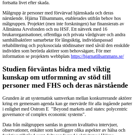
fortsatta livet efter skada.
Målgrupp är personer med förvärvad hjärnskada och deras
närstående. Hjärna Tillsammans, etablerades utifrån behov hos
målgruppen. Projektet (men inte forskningen) har finansierats av
Allmänna Arvsfonden och nu HSF. Ett nätverk med 16
brukarorganisationer, offentliga och privata vårdgivare och andra
samhällsaktörer samarbetar för långsiktig, individanpassad
rehabilitering och psykosociala stödinsatser med såväl den enskilde
individen som berörda aktörer som behovsägare, För mer
information se projektets webbplats
https://hjarnatillsammans.se/
Studien förväntas bidra med viktig
kunskap om utformning av stöd till
personer med FHS och deras närstående
Grunden är att systematisk samverkan mellan konkurrerande aktörer
kring en gemensam agenda kan ge mervärde för alla ingående parter
i enlighet med Ostrom E "Beyond markets and states: polycentric
governance of complex economic systems".
Data från målgruppen samlas in genom kvalitativa intervjuer,
observationer, enkäter som kartlägger olika aspekter av hälsa och