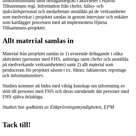
funktionstillstånd samt deltagandegrad i aktiviteter i Hjärna
Tillsammans regi. Information från chefer, hälso- och
sjukvårdspersonal och medarbetare anställda på de verksamheter
som medverkar i projektet samlas in genom intervjuer och enkäter
som kartlägger processen med att implementera Hjärna
Tillsammans-projektet.
Allt material samlas in
Material från projektet samlas in 1) avseende deltagande i olika
aktiviteter (personer med FHS, anhöriga samt chefer och anställda
på medverkande verksamheteter) samt 2) allt material som
producerats för projektet såsom t ex. filmer, faktatexter, reportage
och informationsbrev.
Studien kommer att bidra med viktig kunskap om utformning av
stöd till personer med FHS och deras närstående där personer med
FHS själva delaktiga.
Studien har godkänts av Etikprövningsmyndigheten, EPM
Tack till!