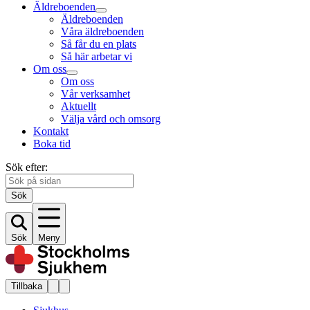
Äldreboenden
Äldreboenden
Våra äldreboenden
Så får du en plats
Så här arbetar vi
Om oss
Om oss
Vår verksamhet
Aktuellt
Välja vård och omsorg
Kontakt
Boka tid
Sök efter:
Sök
Sök
Meny
Tillbaka