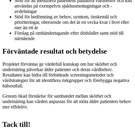
Stöd för att identifiera patientens palliativa vårdbehov och kan
användas på exempelvis sjukhusmottagningar och -
avdelningar
Stöd för bedömning av behov, symtom, önskemål och
prioriteringar, oberoende om det är en vecka kvar i livet eller
mer än ett år
Förslag på omhändertagande efter dödsfallet samt stöd till
närstående
Förväntade resultat och betydelse
Projektet förväntas ge värdefull kunskap om hur skörhet och
undernäring påverkar äldre patienter och deras vårdbehov.
Resultaten kan bidra till förbättrade screeningsmetoder och
vårdstrategier för att identifiera riskgrupper och förebygga negativa
hälsoutfall.
Genom ökad förståelse för sambandet mellan skörhet och
undernäring kan vården anpassas för att möta äldre patienters behov
mer effektivt.
Tack till!