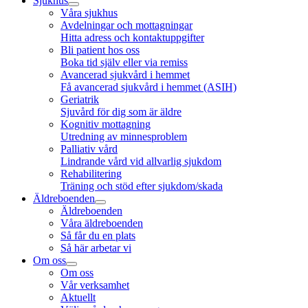
Sjukhus
Våra sjukhus
Avdelningar och mottagningar
Hitta adress och kontaktuppgifter
Bli patient hos oss
Boka tid själv eller via remiss
Avancerad sjukvård i hemmet
Få avancerad sjukvård i hemmet (ASIH)
Geriatrik
Sjuvård för dig som är äldre
Kognitiv mottagning
Utredning av minnesproblem
Palliativ vård
Lindrande vård vid allvarlig sjukdom
Rehabilitering
Träning och stöd efter sjukdom/skada
Äldreboenden
Äldreboenden
Våra äldreboenden
Så får du en plats
Så här arbetar vi
Om oss
Om oss
Vår verksamhet
Aktuellt