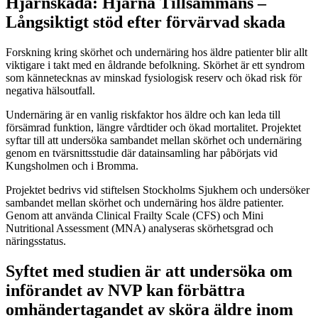
Hjärnskada: Hjärna Tillsammans –
Långsiktigt stöd efter förvärvad skada
Forskning kring skörhet och undernäring hos äldre patienter blir allt
viktigare i takt med en åldrande befolkning. Skörhet är ett syndrom
som kännetecknas av minskad fysiologisk reserv och ökad risk för
negativa hälsoutfall.
Undernäring är en vanlig riskfaktor hos äldre och kan leda till
försämrad funktion, längre vårdtider och ökad mortalitet. Projektet
syftar till att undersöka sambandet mellan skörhet och undernäring
genom en tvärsnittsstudie där datainsamling har påbörjats vid
Kungsholmen och i Bromma.
Projektet bedrivs vid stiftelsen Stockholms Sjukhem och undersöker
sambandet mellan skörhet och undernäring hos äldre patienter.
Genom att använda Clinical Frailty Scale (CFS) och Mini
Nutritional Assessment (MNA) analyseras skörhetsgrad och
näringsstatus.
Syftet med studien är att undersöka om
införandet av NVP kan förbättra
omhändertagandet av sköra äldre inom