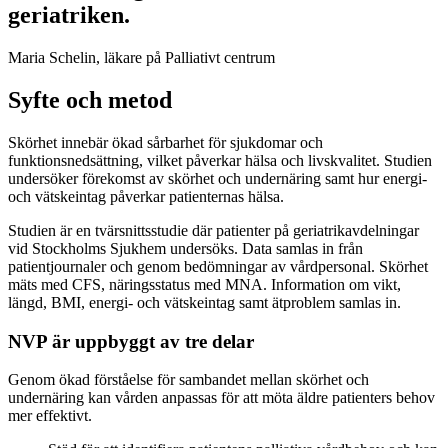
geriatriken.
Maria Schelin, läkare på Palliativt centrum
Syfte och metod
Skörhet innebär ökad sårbarhet för sjukdomar och
funktionsnedsättning, vilket påverkar hälsa och livskvalitet. Studien
undersöker förekomst av skörhet och undernäring samt hur energi-
och vätskeintag påverkar patienternas hälsa.
Studien är en tvärsnittsstudie där patienter på geriatrikavdelningar
vid Stockholms Sjukhem undersöks. Data samlas in från
patientjournaler och genom bedömningar av vårdpersonal. Skörhet
mäts med CFS, näringsstatus med MNA. Information om vikt,
längd, BMI, energi- och vätskeintag samt ätproblem samlas in.
NVP är uppbyggt av tre delar
Genom ökad förståelse för sambandet mellan skörhet och
undernäring kan vården anpassas för att möta äldre patienters behov
mer effektivt.