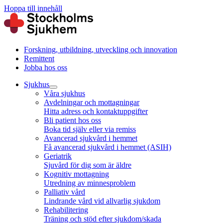
Hoppa till innehåll
Forskning, utbildning, utveckling och innovation
Remittent
Jobba hos oss
Sjukhus
Våra sjukhus
Avdelningar och mottagningar
Hitta adress och kontaktuppgifter
Bli patient hos oss
Boka tid själv eller via remiss
Avancerad sjukvård i hemmet
Få avancerad sjukvård i hemmet (ASIH)
Geriatrik
Sjuvård för dig som är äldre
Kognitiv mottagning
Utredning av minnesproblem
Palliativ vård
Lindrande vård vid allvarlig sjukdom
Rehabilitering
Träning och stöd efter sjukdom/skada