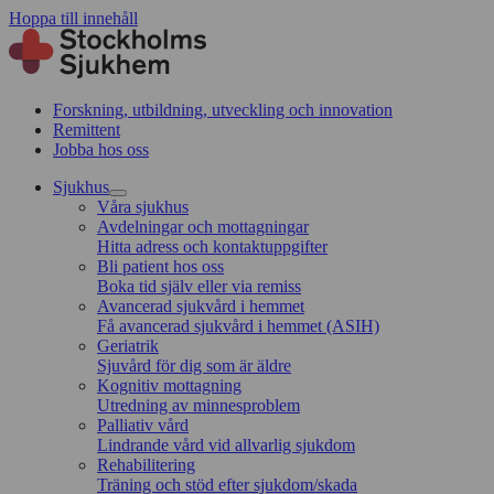
Hoppa till innehåll
Forskning, utbildning, utveckling och innovation
Remittent
Jobba hos oss
Sjukhus
Våra sjukhus
Avdelningar och mottagningar
Hitta adress och kontaktuppgifter
Bli patient hos oss
Boka tid själv eller via remiss
Avancerad sjukvård i hemmet
Få avancerad sjukvård i hemmet (ASIH)
Geriatrik
Sjuvård för dig som är äldre
Kognitiv mottagning
Utredning av minnesproblem
Palliativ vård
Lindrande vård vid allvarlig sjukdom
Rehabilitering
Träning och stöd efter sjukdom/skada