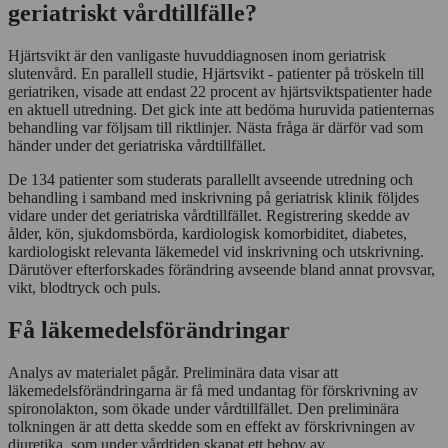
geriatriskt vårdtillfälle?
Hjärtsvikt är den vanligaste huvuddiagnosen inom geriatrisk
slutenvård. En parallell studie, Hjärtsvikt - patienter på tröskeln till
geriatriken, visade att endast 22 procent av hjärtsviktspatienter hade
en aktuell utredning. Det gick inte att bedöma huruvida patienternas
behandling var följsam till riktlinjer. Nästa fråga är därför vad som
händer under det geriatriska vårdtillfället.
De 134 patienter som studerats parallellt avseende utredning och
behandling i samband med inskrivning på geriatrisk klinik följdes
vidare under det geriatriska vårdtillfället. Registrering skedde av
ålder, kön, sjukdomsbörda, kardiologisk komorbiditet, diabetes,
kardiologiskt relevanta läkemedel vid inskrivning och utskrivning.
Därutöver efterforskades förändring avseende bland annat provsvar,
vikt, blodtryck och puls.
Få läkemedelsförändringar
Analys av materialet pågår. Preliminära data visar att
läkemedelsförändringarna är få med undantag för förskrivning av
spironolakton, som ökade under vårdtillfället. Den preliminära
tolkningen är att detta skedde som en effekt av förskrivningen av
diuretika, som under vårdtiden skapat ett behov av