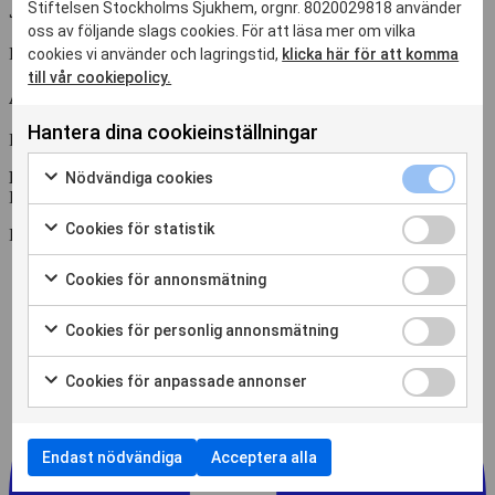
Stiftelsen Stockholms Sjukhem, orgnr. 8020029818 använder
Johan Fastbom
oss av följande slags cookies. För att läsa mer om vilka
Professor, Karolinska Institutet
cookies vi använder och lagringstid,
klicka här för att komma
till vår cookiepolicy.
Åke Seiger
Hantera dina cookieinställningar
Professor, Karolinska Institutet
Nödvändiga
Redaktör:
Mariana Lind
Nödvändiga cookies
cookies
Dela
Markera
kryssruta
för
Cookies
Cookies för statistik
Dela
att
för
Markera
samtycka
statistik
för
Cookies
Cookies för annonsmätning
till
kryssruta
att
för
Markera
användning
samtycka
annonsmätn
för
av
Cookies
Cookies för personlig annonsmätning
till
kryssruta
att
Nödvändiga
för
Markera
användning
samtycka
cookies
personlig
för
av
Cookies
Cookies för anpassade annonser
till
annonsmätn
att
Cookies
för
Markera
användning
kryssruta
samtycka
för
anpassade
för
av
till
statistik
annonser
att
Cookies
användning
Endast nödvändiga
Acceptera alla
kryssruta
samtycka
för
av
till
annonsmätning