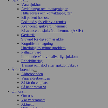
Sjukhus
Våra sjukhus
Avdelningar och mottagningar
Hitta adress och kontaktuppgifter
Bli patient hos oss
Boka tid själv eller via remiss
Avancerad sjukvård i hemmet
Få avancerad sjukvård i hemmet (ASIH)
Geriatrik
Sjuvård för dig som är äldre
Kognitiv mottagning
Utredning av minnesproblem
Palliativ vård
Lindrande vård vid allvarlig sjukdom
Rehabilitering
Träning och stöd efter sjukdom/skada
Äldreboenden
Äldreboenden
Våra äldreboenden
Så får du en plats
Så här arbetar vi
Om oss
Om oss
Vår verksamhet
Aktuellt