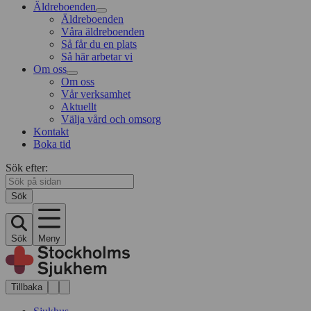
Äldreboenden
Äldreboenden
Våra äldreboenden
Så får du en plats
Så här arbetar vi
Om oss
Om oss
Vår verksamhet
Aktuellt
Välja vård och omsorg
Kontakt
Boka tid
Sök efter:
Sök
Sök
Meny
Tillbaka