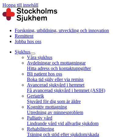
Hoppa till innehåll
Forskning, utbildning, utveckling och innovation
Remittent
Jobba hos oss
Sjukhus
Våra sjukhus
Avdelningar och mottagningar
Hitta adress och kontaktuppgifter
Bli patient hos oss
Boka tid själv eller via remiss
Avancerad sjukvård i hemmet
Få avancerad sjukvård i hemmet (ASIH)
Geriatrik
Sjuvård för dig som är äldre
Kognitiv mottagning
Utredning av minnesproblem
Palliativ vård
Lindrande vård vid allvarlig sjukdom
Rehabilitering
Träning och stöd efter sjukdom/skada