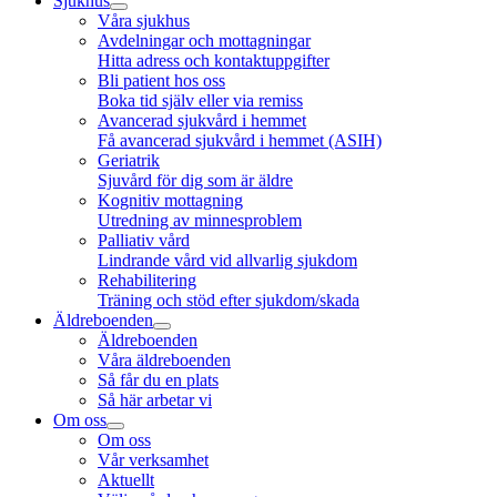
Sjukhus
Våra sjukhus
Avdelningar och mottagningar
Hitta adress och kontaktuppgifter
Bli patient hos oss
Boka tid själv eller via remiss
Avancerad sjukvård i hemmet
Få avancerad sjukvård i hemmet (ASIH)
Geriatrik
Sjuvård för dig som är äldre
Kognitiv mottagning
Utredning av minnesproblem
Palliativ vård
Lindrande vård vid allvarlig sjukdom
Rehabilitering
Träning och stöd efter sjukdom/skada
Äldreboenden
Äldreboenden
Våra äldreboenden
Så får du en plats
Så här arbetar vi
Om oss
Om oss
Vår verksamhet
Aktuellt