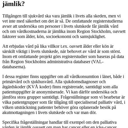
jämlik?
Tillgången till sjukvård ska vara jämlik i livets alla skeden, men vi
vet inte med säkerhet om det är så. De omfattande registerstudierna
avser att undersöka om personer i livets slutskede får jämlik vård
och om vårdkostnaderna är jämlika inom Region Stockholm, oavsett
faktorer som ålder, kön, socioekonomi och samsjuklighet.
Att erbjudas vård på lika villkor t.ex. oavsett ålder eller kön är
särskilt viktigt i livets slutskede, när behovet av vård är som störst.
Inom ett omfattande projekt görs registerstudier som baseras på data
från Region Stockholms administrativa databaser (VAL-
databaserna).
I dessa register finns uppgifter om all vårdkonsumtion i länet, både i
primärvård och sjukhusvård. Alla sjukdomsdiagnoser och
åtgärdskoder (KVÅ koder) finns registrerade, samtidigt som alla
patientuppgifter är anonymiserade. Vi kan därför undersöka och
jämföra stora grupper samtidigt. Frågeställningar som vi bearbetar är
vilka patientgrupper som får tillgång till specialiserad palliativ vård, i
vilken utsträckning patienter behöver göra oplanerade besök på
akutmottagningen i livets slutskede och var man dör.
Specifika frågeställningar handlar till exempel om den palliativa
vården är jämlik oavsett om man har cancer eller en icke-cancer