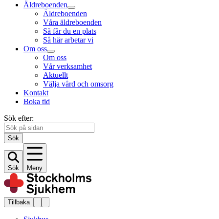
Äldreboenden
Äldreboenden
Våra äldreboenden
Så får du en plats
Så här arbetar vi
Om oss
Om oss
Vår verksamhet
Aktuellt
Välja vård och omsorg
Kontakt
Boka tid
Sök efter:
Sök
Sök
Meny
Tillbaka