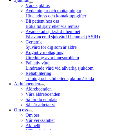
Sjukhus
Våra sjukhus
Avdelningar och mottagningar
Hitta adress och kontaktuppgifter
Bli patient hos oss
Boka tid själv eller via remiss
Avancerad sjukvård i hemmet
Få avancerad sjukvård i hemmet (ASIH)
Geriatrik
Sjuvård för dig som är äldre
Kognitiv mottagning
Utredning av minnesproblem
Palliativ vård
Lindrande vård vid allvarlig sjukdom
Rehabilitering
Träning och stöd efter sjukdom/skada
Äldreboenden
Äldreboenden
Våra äldreboenden
Så får du en plats
Så här arbetar vi
Om oss
Om oss
Vår verksamhet
Aktuellt