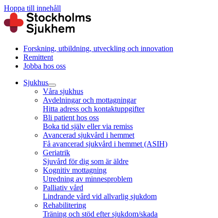
Hoppa till innehåll
Forskning, utbildning, utveckling och innovation
Remittent
Jobba hos oss
Sjukhus
Våra sjukhus
Avdelningar och mottagningar
Hitta adress och kontaktuppgifter
Bli patient hos oss
Boka tid själv eller via remiss
Avancerad sjukvård i hemmet
Få avancerad sjukvård i hemmet (ASIH)
Geriatrik
Sjuvård för dig som är äldre
Kognitiv mottagning
Utredning av minnesproblem
Palliativ vård
Lindrande vård vid allvarlig sjukdom
Rehabilitering
Träning och stöd efter sjukdom/skada