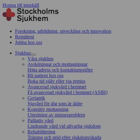
Hoppa till innehåll
Forskning, utbildning, utveckling och innovation
Remittent
Jobba hos oss
Sjukhus
Våra sjukhus
Avdelningar och mottagningar
Hitta adress och kontaktuppgifter
Bli patient hos oss
Boka tid själv eller via remiss
Avancerad sjukvård i hemmet
Få avancerad sjukvård i hemmet (ASIH)
Geriatrik
Sjuvård för dig som är äldre
Kognitiv mottagning
Utredning av minnesproblem
Palliativ vård
Lindrande vård vid allvarlig sjukdom
Rehabilitering
Träning och stöd efter sjukdom/skada