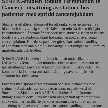
STATIC-studien (Statin Termination In
Cancer) - utsättning av statiner hos
patienter med spridd cancersjukdom
Statiner är effektiva läkemedel för att sänka kolesterolnivåerna i
blodet och har visat sig vara effektiva i att minska risken för hjärt-
kärlsjukdomar. På senare år har dock flera studier visat att vi kanske
borde avsluta statinbehandling hos patienter med en avancerad
cancersjukdom. Hos dessa patienter gör sällan statinbehandling
någon nytta men kan bidra till besvärliga biverkningar bl a i form av
muskelsmärta och trötthet.
Syftet STATIC I studien är i första hand att undersöka hur
kolesterolnivåerna i blodet förändras efter utsättning av statin och
hur utsättningen påverkar symptombördan och livskvaliteten. Vi
kommer också studera om statinutsättning påverkar hjärt-kärl
sjukdom hos deltagarna.
Patienter med spridd cancersjukdom och som behandlats med
statiner > 3 månader och som vårdas inom palliativ vård på
Stockholms Sjukhem och ASIH Stockholms Södra kommer att
tillfrågas om att delta. Patienter som nyligen haft hjärtinfarkt eller
stroke eller har familjär hyperkolesterolemi eller som av annan
anledning behöver fortsätta med sin statinbehandling kommer inte