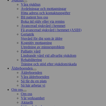
Sjukhus
Våra sjukhus
Avdelningar och mottagningar
Hitta adress och kontaktuppgifter
Bli patient hos oss
Boka tid själv eller via remiss
Avancerad sjukvård i hemmet
Få avancerad sjukvård i hemmet (ASIH)
Geriatrik
Sjuvård för dig som är äldre
Kognitiv mottagning
Utredning av minnesproblem
Palliativ vård
Lindrande vård vid allvarlig sjukdom
Rehabilitering
Träning och stöd efter sjukdom/skada
Äldreboenden
Äldreboenden
Våra äldreboenden
Så får du en plats
Så här arbetar vi
Om oss
Om oss
Vår verksamhet
Aktuellt