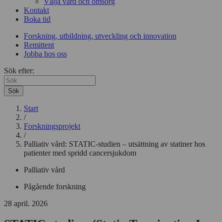
Välja vård och omsorg
Kontakt
Boka tid
Forskning, utbildning, utveckling och innovation
Remittent
Jobba hos oss
Sök efter:
Sök
Start
/
Forskningsprojekt
/
Palliativ vård: STATIC-studien – utsättning av statiner hos
patienter med spridd cancersjukdom
Palliativ vård
Pågående forskning
28 april. 2026