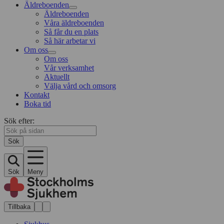
Äldreboenden
Äldreboenden
Våra äldreboenden
Så får du en plats
Så här arbetar vi
Om oss
Om oss
Vår verksamhet
Aktuellt
Välja vård och omsorg
Kontakt
Boka tid
Sök efter:
Sök
Sök
Meny
Tillbaka