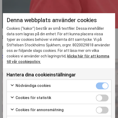
Denna webbplats använder cookies
Cookies ("kakor") består av små textfiler. Dessa innehåller
data som lagras på din enhet. För att kunna placera vissa
Linda Björkhem-Bergman
typer av cookies behöver vi inhämta ditt samtycke. Vi på
Stiftelsen Stockholms Sjukhem, orgnr. 8020029818 använder
Professor/Överläkare
oss av följande slags cookies. För att läsa mer om vilka
cookies vi använder och lagringstid,
klicka här för att komma
Skicka mejl
till vår cookiepolicy.
Hantera dina cookieinställningar
Nödvändiga
Nödvändiga cookies
cookies
Markera
kryssruta
för
Cookies
Cookies för statistik
att
för
Markera
samtycka
statistik
för
Cookies
Cookies för annonsmätning
till
kryssruta
att
för
Markera
användning
samtycka