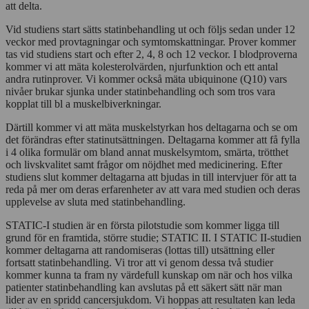
att delta.
Vid studiens start sätts statinbehandling ut och följs sedan under 12
veckor med provtagningar och symtomskattningar. Prover kommer
tas vid studiens start och efter 2, 4, 8 och 12 veckor. I blodproverna
kommer vi att mäta kolesterolvärden, njurfunktion och ett antal
andra rutinprover. Vi kommer också mäta ubiquinone (Q10) vars
nivåer brukar sjunka under statinbehandling och som tros vara
kopplat till bl a muskelbiverkningar.
Därtill kommer vi att mäta muskelstyrkan hos deltagarna och se om
det förändras efter statinutsättningen. Deltagarna kommer att få fylla
i 4 olika formulär om bland annat muskelsymtom, smärta, trötthet
och livskvalitet samt frågor om nöjdhet med medicinering. Efter
studiens slut kommer deltagarna att bjudas in till intervjuer för att ta
reda på mer om deras erfarenheter av att vara med studien och deras
upplevelse av sluta med statinbehandling.
STATIC-I studien är en första pilotstudie som kommer ligga till
grund för en framtida, större studie; STATIC II. I STATIC II-studien
kommer deltagarna att randomiseras (lottas till) utsättning eller
fortsatt statinbehandling. Vi tror att vi genom dessa två studier
kommer kunna ta fram ny värdefull kunskap om när och hos vilka
patienter statinbehandling kan avslutas på ett säkert sätt när man
lider av en spridd cancersjukdom. Vi hoppas att resultaten kan leda