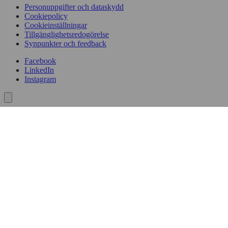
Personuppgifter och dataskydd
Cookiepolicy
Cookieinställningar
Tillgänglighetsredogörelse
Synpunkter och feedback
Facebook
LinkedIn
Instagram