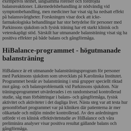
exempelvis stelhet, långsamma rörelser och fördröjda
balansreaktioner. Läkemedelsbehandling är nödvändig vid
symptombehandling, men mediciner har visat sig ha nedsatt effekt
på balanssvårigheter. Forskningen visar dock att icke-
farmakologiska behandlingar har stor betydelse för personer med
Parkinsons sjukdom och fysisk träning har ett starkt klinisk och
vetenskapligt stöd. Särskilt har utmanande balansträning visat sig ha
positiva effekter på både balans och gångförmåga.
HiBalance-programmet - högutmanade
balansträning
HiBalance är ett utmanande balansträningsprogram för personer
med Parkinsons sjukdom som utvecklats på Karolinska Institutet.
Programmet består av balansträning i små grupper speciellt riktad
mot gång- och balansproblematik vid Parkinsons sjukdom. När
träningsprogrammet utvärderades i en randomiserad kontrollerad
studie, såg man förbättringar i balans- och gångförmåga, fysisk
aktivitet och aktiviteter i det dagliga livet. Nästa steg var att testa hur
genomförbart programmet var på kliniken där patienterna är mer
olikartade och miljön mindre kontrollerad. Av den anledningen
utförde vi en klinisk effektivitetstudie av HiBalance och våra
preliminära analyser visar positiva resultat gällande balans och
gångförmåga.