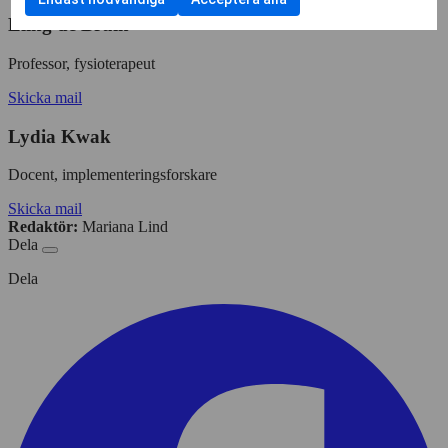
kryssruta
samtycka
för
av
Eling de Bruin
till
annonsmätning
Cookies
användning
för
av
Professor, fysioterapeut
personlig
Cookies
annonsmätning
Skicka mail
för
anpassade
Lydia Kwak
annonser
Docent, implementeringsforskare
Skicka mail
Redaktör:
Mariana Lind
Dela
Dela