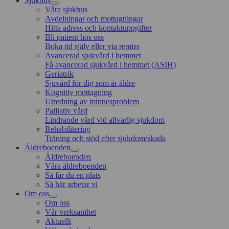
Sjukhus
Våra sjukhus
Avdelningar och mottagningar
Hitta adress och kontaktuppgifter
Bli patient hos oss
Boka tid själv eller via remiss
Avancerad sjukvård i hemmet
Få avancerad sjukvård i hemmet (ASIH)
Geriatrik
Sjuvård för dig som är äldre
Kognitiv mottagning
Utredning av minnesproblem
Palliativ vård
Lindrande vård vid allvarlig sjukdom
Rehabilitering
Träning och stöd efter sjukdom/skada
Äldreboenden
Äldreboenden
Våra äldreboenden
Så får du en plats
Så här arbetar vi
Om oss
Om oss
Vår verksamhet
Aktuellt