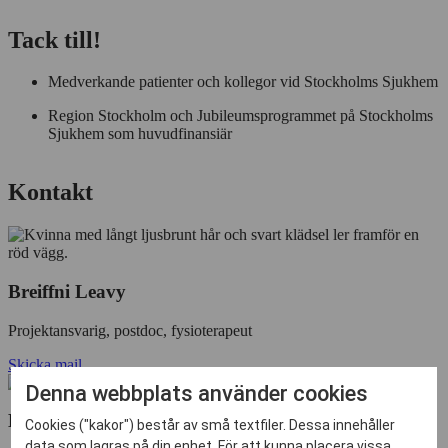
Tack till!
Medverkande patienter och kollegor vid Stockholms Sjukhem
Region Stockholm och Jubileumsprogrammet på Stockholms
Sjukhem som huvudfinansiär
Kontakt
Breiffni Leavy
Projektansvarig, postdoc, fysioterapeut
Skicka mail
Denna webbplats använder cookies
Erika Franzén
Cookies ("kakor") består av små textfiler. Dessa innehåller
data som lagras på din enhet. För att kunna placera vissa