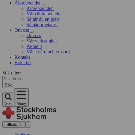
Äldreboenden
Äldreboenden
Våra äldreboenden
Så får du en plats
Så här arbetar vi
Om oss
Om oss
Vår verksamhet
Aktuellt
Välja vård och omsorg
Kontakt
Boka tid
Sök efter:
Sök
Sök
Meny
Tillbaka