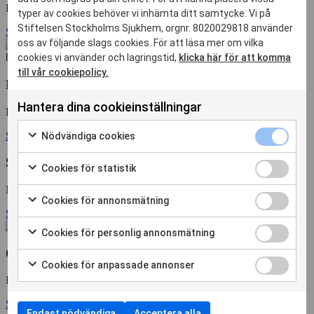
Projektansvarig, professor, fysioterapeut
typer av cookies behöver vi inhämta ditt samtycke. Vi på
Stiftelsen Stockholms Sjukhem, orgnr. 8020029818 använder
Skicka mail
oss av följande slags cookies. För att läsa mer om vilka
cookies vi använder och lagringstid,
klicka här för att komma
till vår cookiepolicy.
Elisabeth Åkesson
Hantera dina cookieinställningar
Docent, lektor, läkare på Stockholms Sjukhem
Nödvändiga
Skicka mail
Nödvändiga cookies
cookies
Markera
kryssruta
Sara Mattsson
för
Cookies
Cookies för statistik
att
för
Markera
samtycka
Msc, fysioterapeut på Stockholms Sjukhem
statistik
för
Cookies
Cookies för annonsmätning
till
kryssruta
att
för
Skicka mail
Markera
användning
samtycka
annonsmätn
för
av
Cookies
Cookies för personlig annonsmätning
till
kryssruta
att
Nödvändiga
för
Markera
användning
Carin Åsen
samtycka
cookies
personlig
för
av
Cookies
Cookies för anpassade annonser
till
annonsmätn
att
Cookies
för
Markera
användning
IT-chef på Stockholms Sjukhem
kryssruta
samtycka
för
anpassade
för
av
till
statistik
annonser
Skicka mail
att
Cookies
användning
Endast nödvändiga
Acceptera alla