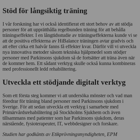
Stöd för långsiktig träning
I vår forskning har vi också identifierat ett stort behov av att stödja
personer för att upprätthålla regelbunden träning för att behålla
träningseffekter. I en långtidsstudie av träningseffekterna kunde vi se
att de positiva effekterna av HiBalance träningen avtar gradvis och
att efter cirka ett halvår fanns få effekter kvar. Därför vill vi utveckla
nya innovativa metoder såsom tekniska hjälpmedel som stödjer
personer med Parkinsons sjukdom så de fortsätter att träna även när
de kommer hem. Ett sådant verktyg skulle också kunna kombineras
med professionellt ledd rehabilitering.
Utveckla ett stödjande digitalt verktyg
Som ett första steg kommer vi att undersöka mönster och vad man
föredrar för träning bland personer med Parkinsons sjukdom i
Sverige. För att sedan utveckla ett verktyg i samarbete med
Primärvårdsrehabilitering på Stockholms Sjukhem och även
tillsammans med patienter som har Parkinsons sjukdom, deras
närstående, fysioterapeuter, IT, webbdesigner och forskare.
Studien har godkänts av Etikprövningsmyndigheten, EPM