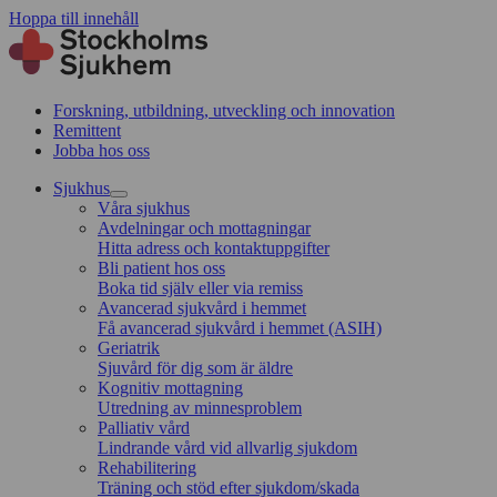
Hoppa till innehåll
Forskning, utbildning, utveckling och innovation
Remittent
Jobba hos oss
Sjukhus
Våra sjukhus
Avdelningar och mottagningar
Hitta adress och kontaktuppgifter
Bli patient hos oss
Boka tid själv eller via remiss
Avancerad sjukvård i hemmet
Få avancerad sjukvård i hemmet (ASIH)
Geriatrik
Sjuvård för dig som är äldre
Kognitiv mottagning
Utredning av minnesproblem
Palliativ vård
Lindrande vård vid allvarlig sjukdom
Rehabilitering
Träning och stöd efter sjukdom/skada