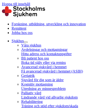
Hoppa till innehåll
Forskning, utbildning, utveckling och innovation
Remittent
Jobba hos oss
Sjukhus
Våra sjukhus
Avdelningar och mottagningar
Hitta adress och kontaktuppgifter
Bli patient hos oss
Boka tid själv eller via remiss
Avancerad sjukvård i hemmet
Få avancerad sjukvård i hemmet (ASIH)
Geriatrik
Sjuvård för dig som är äldre
Kognitiv mottagning
Utredning av minnesproblem
Palliativ vård
Lindrande vård vid allvarlig sjukdom
Rehabilitering
Träning och stöd efter sjukdom/skada