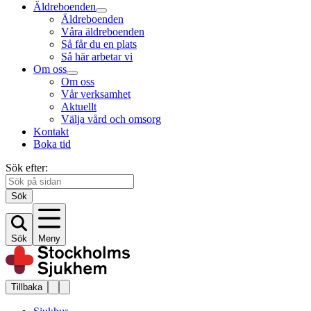
Äldreboenden
Äldreboenden
Våra äldreboenden
Så får du en plats
Så här arbetar vi
Om oss
Om oss
Vår verksamhet
Aktuellt
Välja vård och omsorg
Kontakt
Boka tid
Sök efter:
Sök
Sök
Meny
Tillbaka