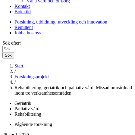
Välja vård och omsorg
Kontakt
Boka tid
Forskning, utbildning, utveckling och innovation
Remittent
Jobba hos oss
Sök efter:
Sök
Start
/
Forskningsprojekt
/
Rehabilitering, geriatrik och palliativ vård: Missad omvårdnad
inom tre verksamhetsområden
Geriatrik
Palliativ vård
Rehabilitering
Pågående forskning
28 april. 2026