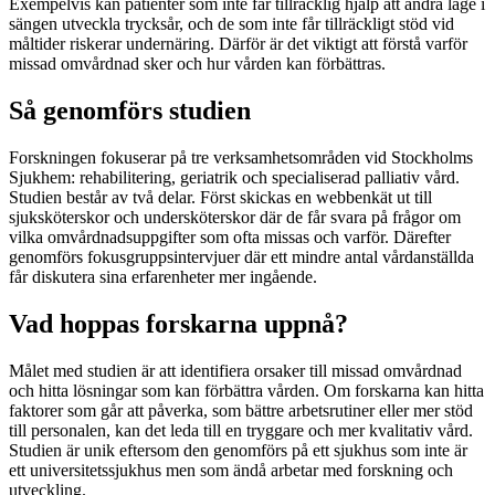
Exempelvis kan patienter som inte får tillräcklig hjälp att ändra läge i
sängen utveckla trycksår, och de som inte får tillräckligt stöd vid
måltider riskerar undernäring. Därför är det viktigt att förstå varför
missad omvårdnad sker och hur vården kan förbättras.
Så genomförs studien
Forskningen fokuserar på tre verksamhetsområden vid Stockholms
Sjukhem: rehabilitering, geriatrik och specialiserad palliativ vård.
Studien består av två delar. Först skickas en webbenkät ut till
sjuksköterskor och undersköterskor där de får svara på frågor om
vilka omvårdnadsuppgifter som ofta missas och varför. Därefter
genomförs fokusgruppsintervjuer där ett mindre antal vårdanställda
får diskutera sina erfarenheter mer ingående.
Vad hoppas forskarna uppnå?
Målet med studien är att identifiera orsaker till missad omvårdnad
och hitta lösningar som kan förbättra vården. Om forskarna kan hitta
faktorer som går att påverka, som bättre arbetsrutiner eller mer stöd
till personalen, kan det leda till en tryggare och mer kvalitativ vård.
Studien är unik eftersom den genomförs på ett sjukhus som inte är
ett universitetssjukhus men som ändå arbetar med forskning och
utveckling.