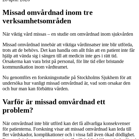
Missad omvårdnad inom tre
verksamhetsområden
När viktig vård missas – en studie om omvårdnad inom sjukvården
Missad omvårdnad innebär att viktiga vårdinsatser inte blir utförda,
trots att de behövs. Det kan handla om allt från att en patient inte får
hjälp att vända sig i sängen till att medicin inte ges i rätt tid.
Orsakerna kan vara brist på personal, för lite tid eller bristande
kommunikation inom vårdteamet.
Nu genomförs en forskningsstudie på Stockholms Sjukhem för att
undersöka hur vanligt missad omvårdnad är, vad som orsakar den
och hur man kan förbättra vården.
Varför är missad omvårdnad ett
problem?
När omvårdnad inte blir utförd kan det få allvarliga konsekvenser
för patienterna. Forskning visar att missad omvårdnad kan leda till
fler vårdskador, komplikationer och i vissa fall även ökad dödlighet.