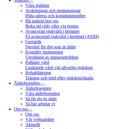
Sjukhus
Våra sjukhus
Avdelningar och mottagningar
Hitta adress och kontaktuppgifter
Bli patient hos oss
Boka tid själv eller via remiss
Avancerad sjukvård i hemmet
Få avancerad sjukvård i hemmet (ASIH)
Geriatrik
Sjuvård för dig som är äldre
Kognitiv mottagning
Utredning av minnesproblem
Palliativ vård
Lindrande vård vid allvarlig sjukdom
Rehabilitering
Träning och stöd efter sjukdom/skada
Äldreboenden
Äldreboenden
Våra äldreboenden
Så får du en plats
Så här arbetar vi
Om oss
Om oss
Vår verksamhet
Aktuellt