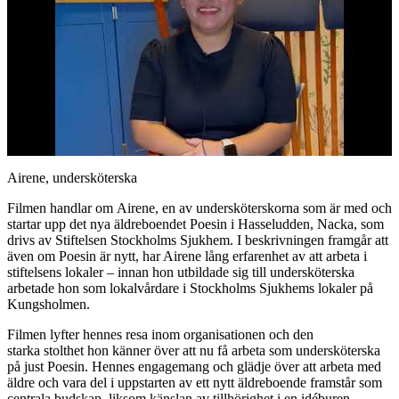
Airene, undersköterska
Filmen handlar om Airene, en av undersköterskorna som är med och
startar upp det nya äldreboendet Poesin i Hasseludden, Nacka, som
drivs av Stiftelsen Stockholms Sjukhem. I beskrivningen framgår att
även om Poesin är nytt, har Airene lång erfarenhet av att arbeta i
stiftelsens lokaler – innan hon utbildade sig till undersköterska
arbetade hon som lokalvårdare i Stockholms Sjukhems lokaler på
Kungsholmen.
Filmen lyfter hennes resa inom organisationen och den
starka stolthet hon känner över att nu få arbeta som undersköterska
på just Poesin. Hennes engagemang och glädje över att arbeta med
äldre och vara del i uppstarten av ett nytt äldreboende framstår som
centrala budskap, liksom känslan av tillhörighet i en idéburen