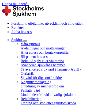
Hoppa till innehåll
Forskning, utbildning, utveckling och innovation
Remittent
Jobba hos oss
Sjukhus
Våra sjukhus
Avdelningar och mottagningar
Hitta adress och kontaktuppgifter
Bli patient hos oss
Boka tid själv eller via remiss
Avancerad sjukvård i hemmet
Få avancerad sjukvård i hemmet (ASIH)
Geriatrik
Sjuvård för dig som är äldre
Kognitiv mottagning
Utredning av minnesproblem
Palliativ vård
Lindrande vård vid allvarlig sjukdom
Rehabilitering
Träning och stöd efter sjukdom/skada