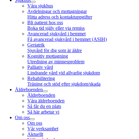
Sjukhus
Våra sjukhus
Avdelningar och mottagningar
Hitta adress och kontaktuppgifter
Bli patient hos oss
Boka tid själv eller via remiss
Avancerad sjukvård i hemmet
Få avancerad sjukvård i hemmet (ASIH)
Geriatrik
Sjuvård för dig som är äldre
Kognitiv mottagning
Utredning av minnesproblem
Palliativ vård
Lindrande vård vid allvarlig sjukdom
Rehabilitering
Träning och stöd efter sjukdom/skada
Äldreboenden
Äldreboenden
Våra äldreboenden
Så får du en plats
Så här arbetar vi
Om oss
Om oss
Vår verksamhet
Aktuellt