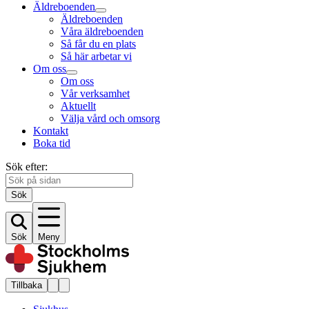
Äldreboenden
Äldreboenden
Våra äldreboenden
Så får du en plats
Så här arbetar vi
Om oss
Om oss
Vår verksamhet
Aktuellt
Välja vård och omsorg
Kontakt
Boka tid
Sök efter:
Sök
Sök
Meny
Tillbaka