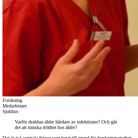
Forskning
Medarbetare
Sjukhus
Varför drabbas äldre hårdare av infektioner? Och går
det att minska trötthet hos äldre?
Det är två centrala frågor som legat till grund för forskningsstudien