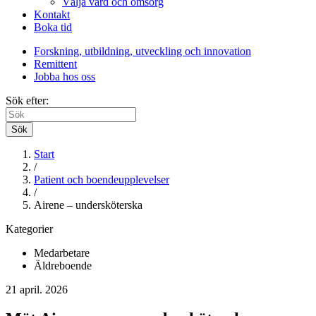
Välja vård och omsorg
Kontakt
Boka tid
Forskning, utbildning, utveckling och innovation
Remittent
Jobba hos oss
Sök efter:
Sök
Start
/
Patient och boendeupplevelser
/
Airene – undersköterska
Kategorier
Medarbetare
Äldreboende
21 april. 2026