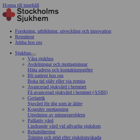
Hoppa till innehåll
Forskning, utbildning, utveckling och innovation
Remittent
Jobba hos oss
Sjukhus
Våra sjukhus
Avdelningar och mottagningar
Hitta adress och kontaktuppgifter
Bli patient hos oss
Boka tid själv eller via remiss
Avancerad sjukvård i hemmet
Få avancerad sjukvård i hemmet (ASIH)
Geriatrik
Sjuvård för dig som är äldre
Kognitiv mottagning
Utredning av minnesproblem
Palliativ vård
Lindrande vård vid allvarlig sjukdom
Rehabilitering
Träning och stöd efter sjukdom/skada