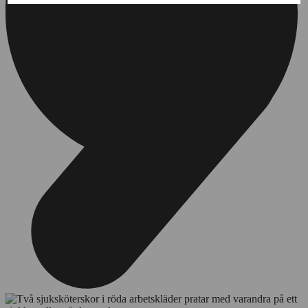
till
annonsmätning
Cookies
användning
för
av
personlig
Cookies
annonsmätning
för
anpassade
annonser