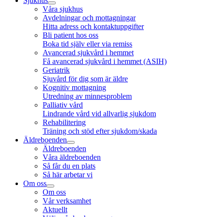
Sjukhus
Våra sjukhus
Avdelningar och mottagningar
Hitta adress och kontaktuppgifter
Bli patient hos oss
Boka tid själv eller via remiss
Avancerad sjukvård i hemmet
Få avancerad sjukvård i hemmet (ASIH)
Geriatrik
Sjuvård för dig som är äldre
Kognitiv mottagning
Utredning av minnesproblem
Palliativ vård
Lindrande vård vid allvarlig sjukdom
Rehabilitering
Träning och stöd efter sjukdom/skada
Äldreboenden
Äldreboenden
Våra äldreboenden
Så får du en plats
Så här arbetar vi
Om oss
Om oss
Vår verksamhet
Aktuellt