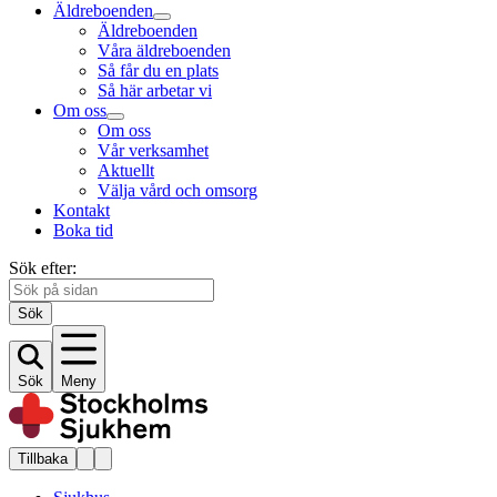
Äldreboenden
Äldreboenden
Våra äldreboenden
Så får du en plats
Så här arbetar vi
Om oss
Om oss
Vår verksamhet
Aktuellt
Välja vård och omsorg
Kontakt
Boka tid
Sök efter:
Sök
Sök
Meny
Tillbaka