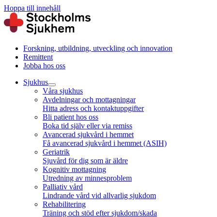
Hoppa till innehåll
Forskning, utbildning, utveckling och innovation
Remittent
Jobba hos oss
Sjukhus
Våra sjukhus
Avdelningar och mottagningar
Hitta adress och kontaktuppgifter
Bli patient hos oss
Boka tid själv eller via remiss
Avancerad sjukvård i hemmet
Få avancerad sjukvård i hemmet (ASIH)
Geriatrik
Sjuvård för dig som är äldre
Kognitiv mottagning
Utredning av minnesproblem
Palliativ vård
Lindrande vård vid allvarlig sjukdom
Rehabilitering
Träning och stöd efter sjukdom/skada