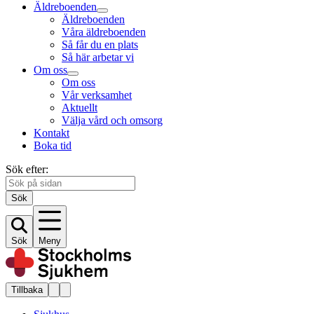
Äldreboenden
Äldreboenden
Våra äldreboenden
Så får du en plats
Så här arbetar vi
Om oss
Om oss
Vår verksamhet
Aktuellt
Välja vård och omsorg
Kontakt
Boka tid
Sök efter:
Sök
Sök
Meny
Tillbaka