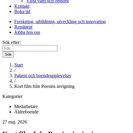
Välja vård och omsorg
Kontakt
Boka tid
Forskning, utbildning, utveckling och innovation
Remittent
Jobba hos oss
Sök efter:
Sök
Start
/
Patient och boendeupplevelser
/
Kort film från Poesins invigning
Kategorier
Medarbetare
Äldreboende
27 maj. 2026