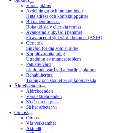
Sjukhus
Våra sjukhus
Avdelningar och mottagningar
Hitta adress och kontaktuppgifter
Bli patient hos oss
Boka tid själv eller via remiss
Avancerad sjukvård i hemmet
Få avancerad sjukvård i hemmet (ASIH)
Geriatrik
Sjuvård för dig som är äldre
Kognitiv mottagning
Utredning av minnesproblem
Palliativ vård
Lindrande vård vid allvarlig sjukdom
Rehabilitering
Träning och stöd efter sjukdom/skada
Äldreboenden
Äldreboenden
Våra äldreboenden
Så får du en plats
Så här arbetar vi
Om oss
Om oss
Vår verksamhet
Aktuellt