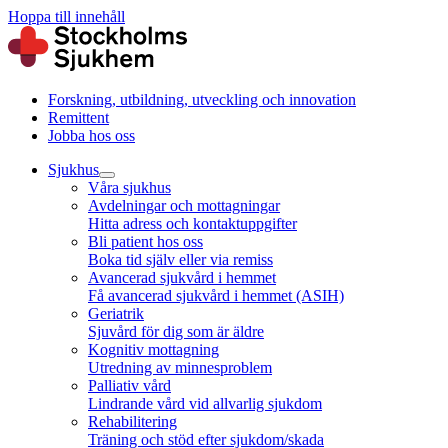
Hoppa till innehåll
Forskning, utbildning, utveckling och innovation
Remittent
Jobba hos oss
Sjukhus
Våra sjukhus
Avdelningar och mottagningar
Hitta adress och kontaktuppgifter
Bli patient hos oss
Boka tid själv eller via remiss
Avancerad sjukvård i hemmet
Få avancerad sjukvård i hemmet (ASIH)
Geriatrik
Sjuvård för dig som är äldre
Kognitiv mottagning
Utredning av minnesproblem
Palliativ vård
Lindrande vård vid allvarlig sjukdom
Rehabilitering
Träning och stöd efter sjukdom/skada