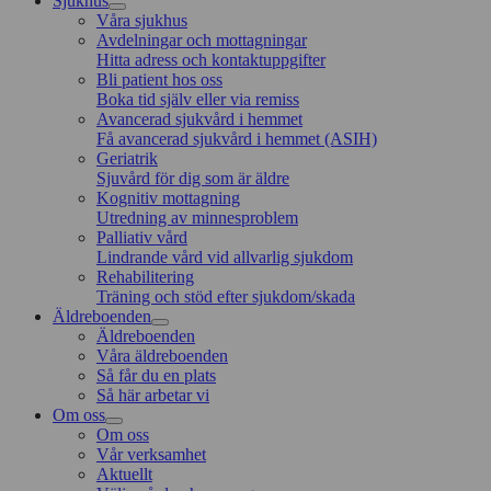
Sjukhus
Våra sjukhus
Avdelningar och mottagningar
Hitta adress och kontaktuppgifter
Bli patient hos oss
Boka tid själv eller via remiss
Avancerad sjukvård i hemmet
Få avancerad sjukvård i hemmet (ASIH)
Geriatrik
Sjuvård för dig som är äldre
Kognitiv mottagning
Utredning av minnesproblem
Palliativ vård
Lindrande vård vid allvarlig sjukdom
Rehabilitering
Träning och stöd efter sjukdom/skada
Äldreboenden
Äldreboenden
Våra äldreboenden
Så får du en plats
Så här arbetar vi
Om oss
Om oss
Vår verksamhet
Aktuellt