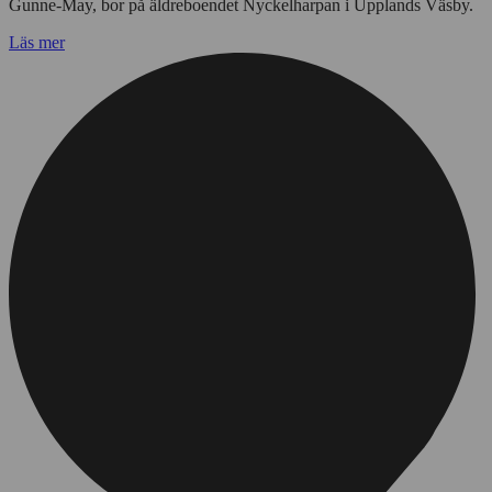
Gunne-May, bor på äldreboendet Nyckelharpan i Upplands Väsby.
Läs mer