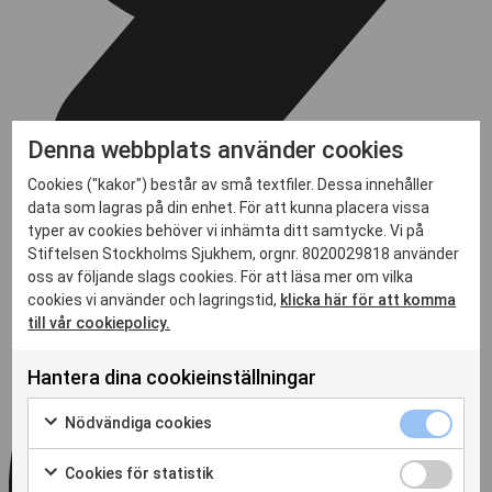
Denna webbplats använder cookies
Cookies ("kakor") består av små textfiler. Dessa innehåller
data som lagras på din enhet. För att kunna placera vissa
typer av cookies behöver vi inhämta ditt samtycke. Vi på
Stiftelsen Stockholms Sjukhem, orgnr. 8020029818 använder
oss av följande slags cookies. För att läsa mer om vilka
cookies vi använder och lagringstid,
klicka här för att komma
till vår cookiepolicy.
Hantera dina cookieinställningar
Nödvändiga
Nödvändiga cookies
cookies
Markera
kryssruta
för
Cookies
Cookies för statistik
att
för