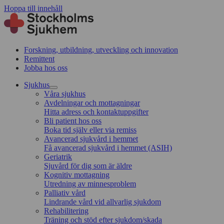
Hoppa till innehåll
Forskning, utbildning, utveckling och innovation
Remittent
Jobba hos oss
Sjukhus
Våra sjukhus
Avdelningar och mottagningar
Hitta adress och kontaktuppgifter
Bli patient hos oss
Boka tid själv eller via remiss
Avancerad sjukvård i hemmet
Få avancerad sjukvård i hemmet (ASIH)
Geriatrik
Sjuvård för dig som är äldre
Kognitiv mottagning
Utredning av minnesproblem
Palliativ vård
Lindrande vård vid allvarlig sjukdom
Rehabilitering
Träning och stöd efter sjukdom/skada