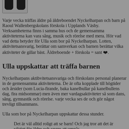
Varje vecka träffas äldre på äldreboendet Nyckelharpan och barn på
Raoul Wallenbergskolans förskola i Upplands Väsby.
Verksamheterna finns i samma hus och de gemensamma
aktiviteterna kan vara sång, musik och rörelse med mera. Hör vad
vad detta betyder för Ulla som bor på Nyckelharpan. Lotten,
aktivitetsansvarig, berättar om samverkan och barnen berättar vilka
aktiviteter de gillar bäst. Äldreboende + förskola = sant ❤️.
Ulla uppskattar att träffa barnen
Nyckelharpans aktibvitetsansvariga och förskolans personal planerar
in de gemensamma aktiviteterna. De är ofta kopplade till högtider
och årsider (som Lucia-firande, baka kanelbullar på kanelbullens
dag, fira midsommar) men även mer vardagsaktiviteter så som dans,
sång, gymnastik och rörelse. varje vecka ses de och gör något
trevligt tillsammans.
Ulla som bor på Nyckelharpan uppskattar dessa stunder.
Det är väl alltid roligt att se barn! Och jag tror att det är
viktigt för äldre och yngre att umgås.