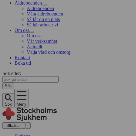
Äldreboenden
Äldreboenden
Våra äldreboenden
Så får du en plats
Så här arbetar vi
Om oss
Om oss
Vår verksamhet
Aktuellt
Välja vård och omsorg
Kontakt
Boka tid
Sök efter:
Sök
Sök
Meny
Tillbaka