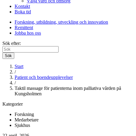
Välja vård och omsorg
Kontakt
Boka tid
Forskning, utbildning, utveckling och innovation
Remittent
Jobba hos oss
Sök efter:
Sök
Start
/
Patient och boendeupplevelser
/
Taktil massage för patienterna inom palliativa vården på
Kungsholmen
Kategorier
Forskning
Medarbetare
Sjukhus
22 april. 2026