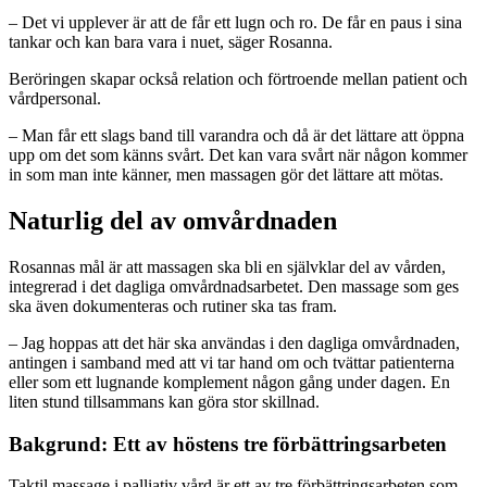
– Det vi upplever är att de får ett lugn och ro. De får en paus i sina
tankar och kan bara vara i nuet, säger Rosanna.
Beröringen skapar också relation och förtroende mellan patient och
vårdpersonal.
– Man får ett slags band till varandra och då är det lättare att öppna
upp om det som känns svårt. Det kan vara svårt när någon kommer
in som man inte känner, men massagen gör det lättare att mötas.
Naturlig del av omvårdnaden
Rosannas mål är att massagen ska bli en självklar del av vården,
integrerad i det dagliga omvårdnadsarbetet. Den massage som ges
ska även dokumenteras och rutiner ska tas fram.
– Jag hoppas att det här ska användas i den dagliga omvårdnaden,
antingen i samband med att vi tar hand om och tvättar patienterna
eller som ett lugnande komplement någon gång under dagen. En
liten stund tillsammans kan göra stor skillnad.
Bakgrund: Ett av höstens tre förbättringsarbeten
Taktil massage i palliativ vård är ett av tre förbättringsarbeten som