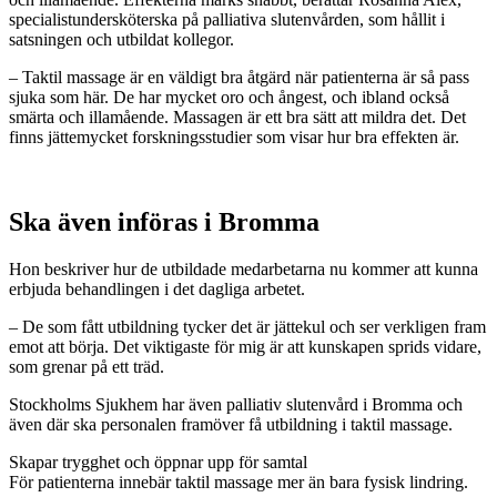
specialistundersköterska på palliativa slutenvården, som hållit i
satsningen och utbildat kollegor.
– Taktil massage är en väldigt bra åtgärd när patienterna är så pass
sjuka som här. De har mycket oro och ångest, och ibland också
smärta och illamående. Massagen är ett bra sätt att mildra det. Det
finns jättemycket forskningsstudier som visar hur bra effekten är.
Ska även införas i Bromma
Hon beskriver hur de utbildade medarbetarna nu kommer att kunna
erbjuda behandlingen i det dagliga arbetet.
– De som fått utbildning tycker det är jättekul och ser verkligen fram
emot att börja. Det viktigaste för mig är att kunskapen sprids vidare,
som grenar på ett träd.
Stockholms Sjukhem har även palliativ slutenvård i Bromma och
även där ska personalen framöver få utbildning i taktil massage.
Skapar trygghet och öppnar upp för samtal
För patienterna innebär taktil massage mer än bara fysisk lindring.