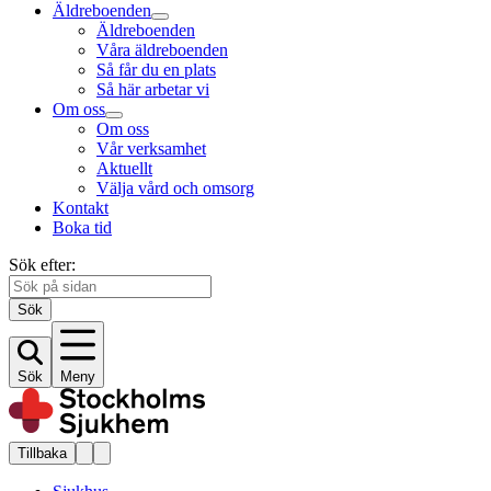
Äldreboenden
Äldreboenden
Våra äldreboenden
Så får du en plats
Så här arbetar vi
Om oss
Om oss
Vår verksamhet
Aktuellt
Välja vård och omsorg
Kontakt
Boka tid
Sök efter:
Sök
Sök
Meny
Tillbaka