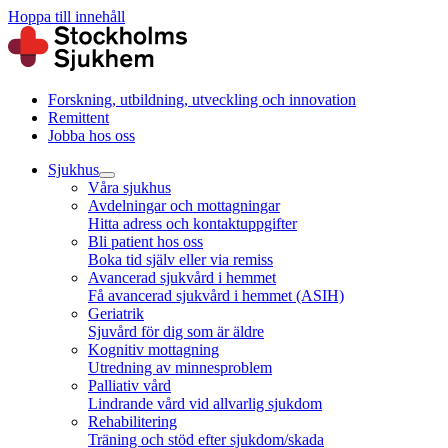
Hoppa till innehåll
Forskning, utbildning, utveckling och innovation
Remittent
Jobba hos oss
Sjukhus
Våra sjukhus
Avdelningar och mottagningar
Hitta adress och kontaktuppgifter
Bli patient hos oss
Boka tid själv eller via remiss
Avancerad sjukvård i hemmet
Få avancerad sjukvård i hemmet (ASIH)
Geriatrik
Sjuvård för dig som är äldre
Kognitiv mottagning
Utredning av minnesproblem
Palliativ vård
Lindrande vård vid allvarlig sjukdom
Rehabilitering
Träning och stöd efter sjukdom/skada