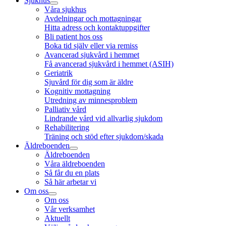
Sjukhus
Våra sjukhus
Avdelningar och mottagningar
Hitta adress och kontaktuppgifter
Bli patient hos oss
Boka tid själv eller via remiss
Avancerad sjukvård i hemmet
Få avancerad sjukvård i hemmet (ASIH)
Geriatrik
Sjuvård för dig som är äldre
Kognitiv mottagning
Utredning av minnesproblem
Palliativ vård
Lindrande vård vid allvarlig sjukdom
Rehabilitering
Träning och stöd efter sjukdom/skada
Äldreboenden
Äldreboenden
Våra äldreboenden
Så får du en plats
Så här arbetar vi
Om oss
Om oss
Vår verksamhet
Aktuellt