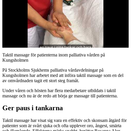
Taktil massage för patienterna inom palliativa vården på
Kungsholmen
På Stockholms Sjukhems palliativa vårdavdelningar på
Kungsholmen har arbetet med att införa taktil massage som en del
av omvårdnaden tagit ett stort steg framåt.
Under våren och hösten har flera medarbetare utbildats i taktil
massage och nu är de redo att börja ge massage till patienterna.
Ger paus i tankarna
Taktil massage har visat sig vara en effektiv och skonsam åtgärd för
patienter som är svårt sjuka och ofta upplever oro, ångest, smärta
och illamående. Effekterna märks snabbt, berättar Rosanna Alex,