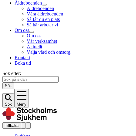
Äldreboenden
Äldreboenden
Våra äldreboenden
Så får du en plats
Så här arbetar vi
Om oss
Om oss
Vår verksamhet
Aktuellt
Välja vård och omsorg
Kontakt
Boka tid
Sök efter:
Sök
Sök
Meny
Tillbaka