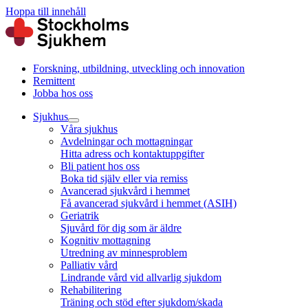
Hoppa till innehåll
Forskning, utbildning, utveckling och innovation
Remittent
Jobba hos oss
Sjukhus
Våra sjukhus
Avdelningar och mottagningar
Hitta adress och kontaktuppgifter
Bli patient hos oss
Boka tid själv eller via remiss
Avancerad sjukvård i hemmet
Få avancerad sjukvård i hemmet (ASIH)
Geriatrik
Sjuvård för dig som är äldre
Kognitiv mottagning
Utredning av minnesproblem
Palliativ vård
Lindrande vård vid allvarlig sjukdom
Rehabilitering
Träning och stöd efter sjukdom/skada