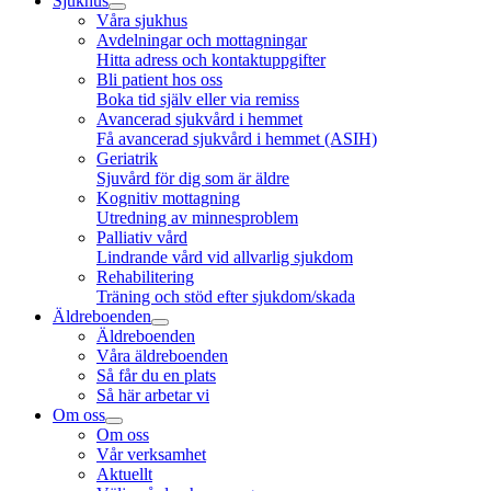
Sjukhus
Våra sjukhus
Avdelningar och mottagningar
Hitta adress och kontaktuppgifter
Bli patient hos oss
Boka tid själv eller via remiss
Avancerad sjukvård i hemmet
Få avancerad sjukvård i hemmet (ASIH)
Geriatrik
Sjuvård för dig som är äldre
Kognitiv mottagning
Utredning av minnesproblem
Palliativ vård
Lindrande vård vid allvarlig sjukdom
Rehabilitering
Träning och stöd efter sjukdom/skada
Äldreboenden
Äldreboenden
Våra äldreboenden
Så får du en plats
Så här arbetar vi
Om oss
Om oss
Vår verksamhet
Aktuellt