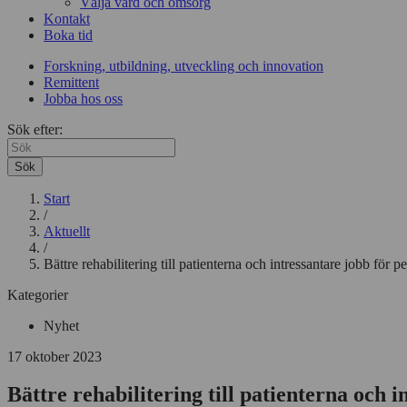
Välja vård och omsorg
Kontakt
Boka tid
Forskning, utbildning, utveckling och innovation
Remittent
Jobba hos oss
Sök efter:
Sök
Start
/
Aktuellt
/
Bättre rehabilitering till patienterna och intressantare jobb för p
Kategorier
Nyhet
17 oktober 2023
Bättre rehabilitering till patienterna och 