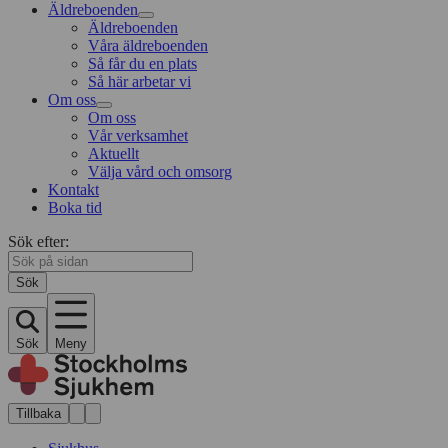
Äldreboenden
Äldreboenden
Våra äldreboenden
Så får du en plats
Så här arbetar vi
Om oss
Om oss
Vår verksamhet
Aktuellt
Välja vård och omsorg
Kontakt
Boka tid
Sök efter:
Sök
Sök
Meny
Tillbaka