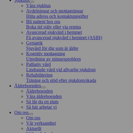
Sjukhus
Våra sjukhus
Avdelningar och mottagningar
Hitta adress och kontaktuppgifter
Bli patient hos oss
Boka tid själv eller via remiss
Avancerad sjukvård i hemmet
Få avancerad sjukvård i hemmet (ASIH)
Geriatrik
Sjuvård för dig som är äldre
Kognitiv mottagning
Utredning av minnesproblem
Palliativ vård
Lindrande vård vid allvarlig sjukdom
Rehabilitering
Träning och stöd efter sjukdom/skada
Äldreboenden
Äldreboenden
Våra äldreboenden
Så får du en plats
Så här arbetar vi
Om oss
Om oss
Vår verksamhet
Aktuellt