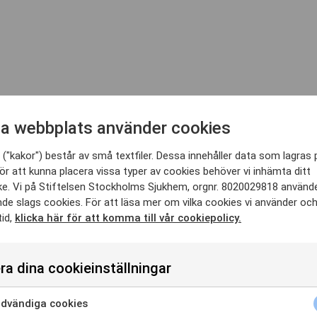
a webbplats använder cookies
i forskningsprojekt utöver sitt vanliga arbete med att ta emot patient
("kakor") består av små textfiler. Dessa innehåller data som lagras 
vuxit fram, säger Åsa Ahlbom, enhetschef vid Primärvårdsrehab på Kungs
ör att kunna placera vissa typer av cookies behöver vi inhämta ditt
e. Vi på Stiftelsen Stockholms Sjukhem, orgnr. 8020029818 använd
nde slags cookies. För att läsa mer om vilka cookies vi använder oc
tid,
klicka här för att komma till vår cookiepolicy.
ering. Mottagningen är bland annat involverade i forskning som rör arbe
lzheimer.
Det ger möjlighet att skapa samarbeten mellan forskning och klinisk v
ra dina cookieinställningar
dvändiga cookies