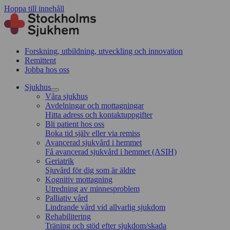
Hoppa till innehåll
Forskning, utbildning, utveckling och innovation
Remittent
Jobba hos oss
Sjukhus
Våra sjukhus
Avdelningar och mottagningar
Hitta adress och kontaktuppgifter
Bli patient hos oss
Boka tid själv eller via remiss
Avancerad sjukvård i hemmet
Få avancerad sjukvård i hemmet (ASIH)
Geriatrik
Sjuvård för dig som är äldre
Kognitiv mottagning
Utredning av minnesproblem
Palliativ vård
Lindrande vård vid allvarlig sjukdom
Rehabilitering
Träning och stöd efter sjukdom/skada