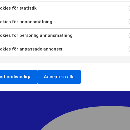
ra
kies för statistik
ra
ycka
okies för annonsmätning
ra
dning
ycka
okies för personlig annonsmätning
ndiga
ra
dning
ycka
es
okies för anpassade annonser
es
ra
dning
ycka
tik
es
dning
ycka
ast nödvändiga
Acceptera alla
smätning
es
dning
nlig
es
smätning
sade
ser