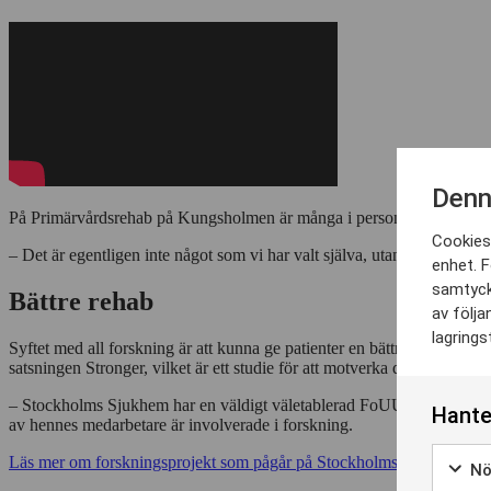
Denn
På Primärvårdsrehab på Kungsholmen är många i personalen involverade 
Cookies 
– Det är egentligen inte något som vi har valt själva, utan det har 
enhet. F
samtyck
Bättre rehab
av följa
lagrings
Syftet med all forskning är att kunna ge patienter en bättre rehabilit
satsningen Stronger, vilket är ett studie för att motverka demens och a
– Stockholms Sjukhem har en väldigt väletablerad FoUU-verksamhet. 
Hante
av hennes medarbetare är involverade i forskning.
Läs mer om forskningsprojekt som pågår på Stockholms Sjukhem
Nö