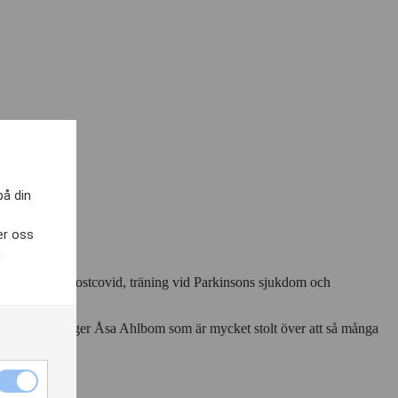
er.
på din
holmen.
er oss
h
tsåtergång vid postcovid, träning vid Parkinsons sjukdom och
erksamhet, säger Åsa Ahlbom som är mycket stolt över att så många
Nödvändiga
cookies