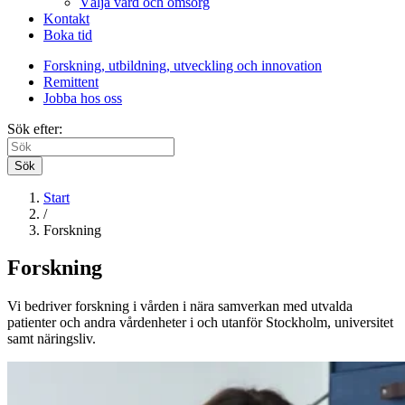
Välja vård och omsorg
Kontakt
Boka tid
Forskning, utbildning, utveckling och innovation
Remittent
Jobba hos oss
Sök efter:
Sök
Start
/
Forskning
Forskning
Vi bedriver forskning i vården i nära samverkan med utvalda
patienter och andra vårdenheter i och utanför Stockholm, universitet
samt näringsliv.