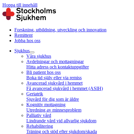
Hoppa till innehåll
Forskning, utbildning, utveckling och innovation
Remittent
Jobba hos oss
Sjukhus
Våra sjukhus
Avdelningar och mottagningar
Hitta adress och kontaktuppgifter
Bli patient hos oss
Boka tid själv eller via remiss
Avancerad sjukvård i hemmet
Få avancerad sjukvård i hemmet (ASIH)
Geriatrik
Sjuvård för dig som är äldre
Kognitiv mottagning
Utredning av minnesproblem
Palliativ vård
Lindrande vård vid allvarlig sjukdom
Rehabilitering
Träning och stöd efter sjukdom/skada