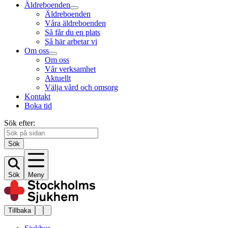
Äldreboenden
Äldreboenden
Våra äldreboenden
Så får du en plats
Så här arbetar vi
Om oss
Om oss
Vår verksamhet
Aktuellt
Välja vård och omsorg
Kontakt
Boka tid
Sök efter:
Sök
Sök
Meny
Tillbaka