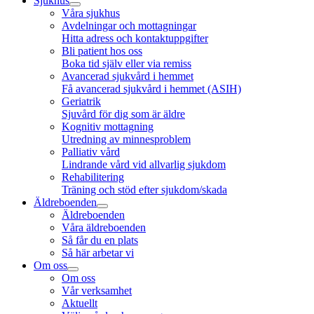
Sjukhus
Våra sjukhus
Avdelningar och mottagningar
Hitta adress och kontaktuppgifter
Bli patient hos oss
Boka tid själv eller via remiss
Avancerad sjukvård i hemmet
Få avancerad sjukvård i hemmet (ASIH)
Geriatrik
Sjuvård för dig som är äldre
Kognitiv mottagning
Utredning av minnesproblem
Palliativ vård
Lindrande vård vid allvarlig sjukdom
Rehabilitering
Träning och stöd efter sjukdom/skada
Äldreboenden
Äldreboenden
Våra äldreboenden
Så får du en plats
Så här arbetar vi
Om oss
Om oss
Vår verksamhet
Aktuellt