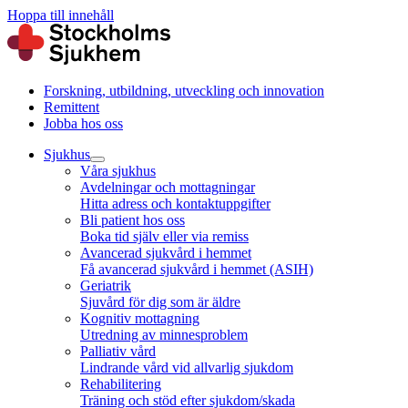
Hoppa till innehåll
Forskning, utbildning, utveckling och innovation
Remittent
Jobba hos oss
Sjukhus
Våra sjukhus
Avdelningar och mottagningar
Hitta adress och kontaktuppgifter
Bli patient hos oss
Boka tid själv eller via remiss
Avancerad sjukvård i hemmet
Få avancerad sjukvård i hemmet (ASIH)
Geriatrik
Sjuvård för dig som är äldre
Kognitiv mottagning
Utredning av minnesproblem
Palliativ vård
Lindrande vård vid allvarlig sjukdom
Rehabilitering
Träning och stöd efter sjukdom/skada