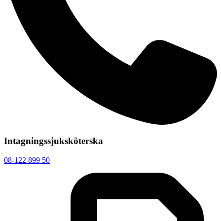
Intagningssjuksköterska
08-122 899 50