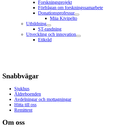
Forskningsprojekt
Förfrågan om forskningssamarbete
Donationsprofessur
Miia Kivipelto
Utbildning
ST-randning
Utveckling och innovation
Etikråd
Snabbvägar
Sjukhus
Äldreboenden
Avdelningar och mottagningar
Hitta till oss
Remittent
Om oss