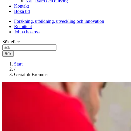
Välja vård och omsorg
Kontakt
Boka tid
Forskning, utbildning, utveckling och innovation
Remittent
Jobba hos oss
Sök efter:
Sök
Start
/
Geriatrik Bromma