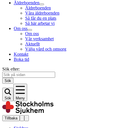
Äldreboenden
Äldreboenden
Våra äldreboenden
Så får du en plats
Så här arbetar vi
Om oss
Om oss
Vår verksamhet
Aktuellt
Välja vård och omsorg
Kontakt
Boka tid
Sök efter:
Sök
Sök
Meny
Tillbaka