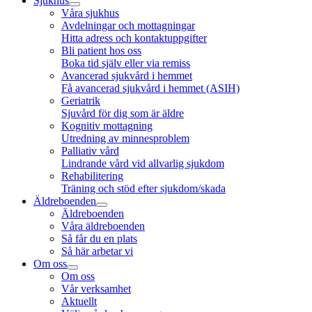
Sjukhus
Våra sjukhus
Avdelningar och mottagningar
Hitta adress och kontaktuppgifter
Bli patient hos oss
Boka tid själv eller via remiss
Avancerad sjukvård i hemmet
Få avancerad sjukvård i hemmet (ASIH)
Geriatrik
Sjuvård för dig som är äldre
Kognitiv mottagning
Utredning av minnesproblem
Palliativ vård
Lindrande vård vid allvarlig sjukdom
Rehabilitering
Träning och stöd efter sjukdom/skada
Äldreboenden
Äldreboenden
Våra äldreboenden
Så får du en plats
Så här arbetar vi
Om oss
Om oss
Vår verksamhet
Aktuellt