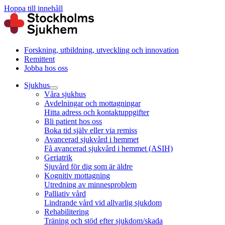
Hoppa till innehåll
Forskning, utbildning, utveckling och innovation
Remittent
Jobba hos oss
Sjukhus
Våra sjukhus
Avdelningar och mottagningar
Hitta adress och kontaktuppgifter
Bli patient hos oss
Boka tid själv eller via remiss
Avancerad sjukvård i hemmet
Få avancerad sjukvård i hemmet (ASIH)
Geriatrik
Sjuvård för dig som är äldre
Kognitiv mottagning
Utredning av minnesproblem
Palliativ vård
Lindrande vård vid allvarlig sjukdom
Rehabilitering
Träning och stöd efter sjukdom/skada