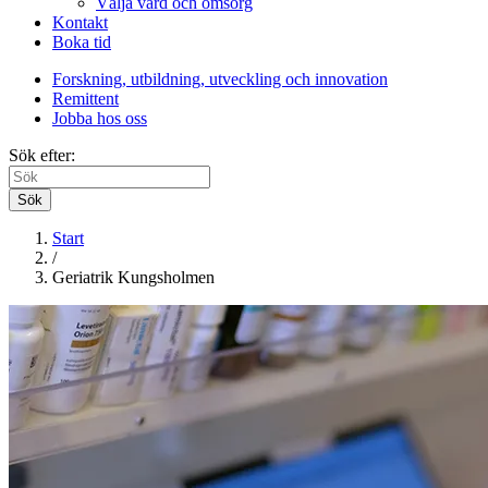
Välja vård och omsorg
Kontakt
Boka tid
Forskning, utbildning, utveckling och innovation
Remittent
Jobba hos oss
Sök efter:
Sök
Start
/
Geriatrik Kungsholmen