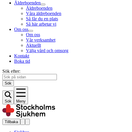
Äldreboenden
Äldreboenden
Våra äldreboenden
Så får du en plats
Så här arbetar vi
Om oss
Om oss
Vår verksamhet
Aktuellt
Välja vård och omsorg
Kontakt
Boka tid
Sök efter:
Sök
Sök
Meny
Tillbaka