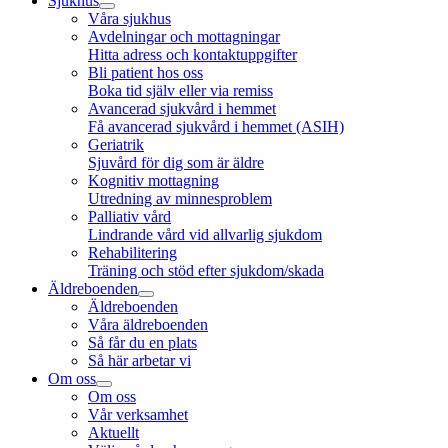
Sjukhus
Våra sjukhus
Avdelningar och mottagningar
Hitta adress och kontaktuppgifter
Bli patient hos oss
Boka tid själv eller via remiss
Avancerad sjukvård i hemmet
Få avancerad sjukvård i hemmet (ASIH)
Geriatrik
Sjuvård för dig som är äldre
Kognitiv mottagning
Utredning av minnesproblem
Palliativ vård
Lindrande vård vid allvarlig sjukdom
Rehabilitering
Träning och stöd efter sjukdom/skada
Äldreboenden
Äldreboenden
Våra äldreboenden
Så får du en plats
Så här arbetar vi
Om oss
Om oss
Vår verksamhet
Aktuellt