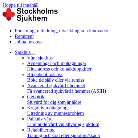
Hoppa till innehåll
Forskning, utbildning, utveckling och innovation
Remittent
Jobba hos oss
Sjukhus
Våra sjukhus
Avdelningar och mottagningar
Hitta adress och kontaktuppgifter
Bli patient hos oss
Boka tid själv eller via remiss
Avancerad sjukvård i hemmet
Få avancerad sjukvård i hemmet (ASIH)
Geriatrik
Sjuvård för dig som är äldre
Kognitiv mottagning
Utredning av minnesproblem
Palliativ vård
Lindrande vård vid allvarlig sjukdom
Rehabilitering
Träning och stöd efter sjukdom/skada