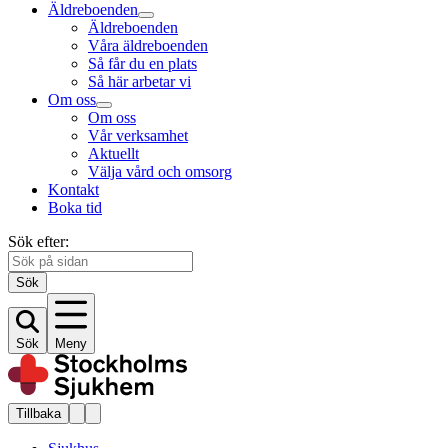
Äldreboenden
Äldreboenden
Våra äldreboenden
Så får du en plats
Så här arbetar vi
Om oss
Om oss
Vår verksamhet
Aktuellt
Välja vård och omsorg
Kontakt
Boka tid
Sök efter:
Sök
Sök
Meny
Tillbaka