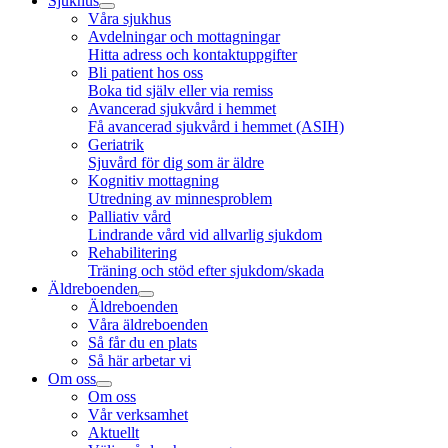
Sjukhus
Våra sjukhus
Avdelningar och mottagningar
Hitta adress och kontaktuppgifter
Bli patient hos oss
Boka tid själv eller via remiss
Avancerad sjukvård i hemmet
Få avancerad sjukvård i hemmet (ASIH)
Geriatrik
Sjuvård för dig som är äldre
Kognitiv mottagning
Utredning av minnesproblem
Palliativ vård
Lindrande vård vid allvarlig sjukdom
Rehabilitering
Träning och stöd efter sjukdom/skada
Äldreboenden
Äldreboenden
Våra äldreboenden
Så får du en plats
Så här arbetar vi
Om oss
Om oss
Vår verksamhet
Aktuellt