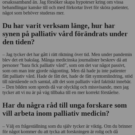
orsakssamband än. Jag försöker skapa hypoteser kring om vissa
behandlingar kanske till och med förkortar livet för sköra patienter,
något som behöver studeras mer.
Du har varit verksam länge, hur har
synen på palliativ vård förändrats under
den tiden?
– Jag tycker det har gått i rätt riktning över tid. Men under pandemin
blev det ett bakslag. Många medicinska journalister beskrev då att
personer ”bara fick palliativ vård”, som om det var något passivt,
som om man inte gjorde någonting. Men då hade ju inte patienter
fått palliativ vård. Hade de fått det, hade de fått symtomlindring, stöd
till närstående och samtal, allt det som palliativ vård faktiskt innebär.
– Den bilden som spreds då var olycklig och missvisande, men jag
tycker att vi nu är på väg tillbaka till en mer korrekt förståelse.
Har du några råd till unga forskare som
vill arbeta inom palliativ medicin?
– Välj en frågeställning som du själv tycker är viktig. Om du brinner
för något kommer du att tycka att forskningen är rolig och då