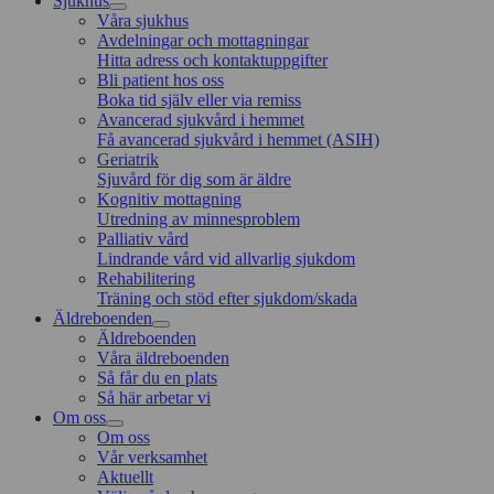
Sjukhus
Våra sjukhus
Avdelningar och mottagningar
Hitta adress och kontaktuppgifter
Bli patient hos oss
Boka tid själv eller via remiss
Avancerad sjukvård i hemmet
Få avancerad sjukvård i hemmet (ASIH)
Geriatrik
Sjuvård för dig som är äldre
Kognitiv mottagning
Utredning av minnesproblem
Palliativ vård
Lindrande vård vid allvarlig sjukdom
Rehabilitering
Träning och stöd efter sjukdom/skada
Äldreboenden
Äldreboenden
Våra äldreboenden
Så får du en plats
Så här arbetar vi
Om oss
Om oss
Vår verksamhet
Aktuellt