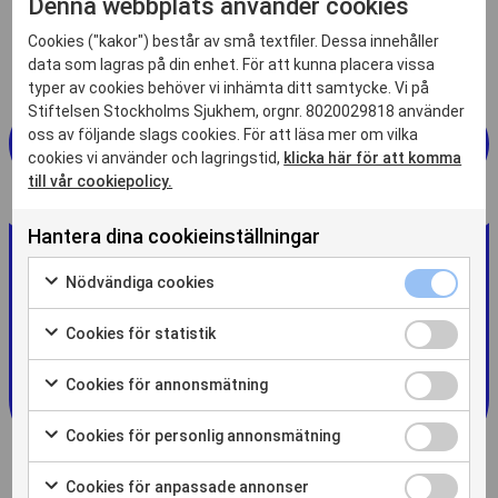
Denna webbplats använder cookies
Cookies ("kakor") består av små textfiler. Dessa innehåller
data som lagras på din enhet. För att kunna placera vissa
typer av cookies behöver vi inhämta ditt samtycke. Vi på
Stiftelsen Stockholms Sjukhem, orgnr. 8020029818 använder
oss av följande slags cookies. För att läsa mer om vilka
cookies vi använder och lagringstid,
klicka här för att komma
till vår cookiepolicy.
Hantera dina cookieinställningar
Nödvändiga
Nödvändiga cookies
cookies
Markera
kryssruta
för
Cookies
Cookies för statistik
att
för
Markera
samtycka
statistik
för
Cookies
Cookies för annonsmätning
till
kryssruta
att
för
Markera
användning
samtycka
annonsmätn
för
av
Cookies
Cookies för personlig annonsmätning
till
kryssruta
att
Nödvändiga
för
Markera
användning
samtycka
cookies
personlig
för
av
Cookies
Cookies för anpassade annonser
till
annonsmätn