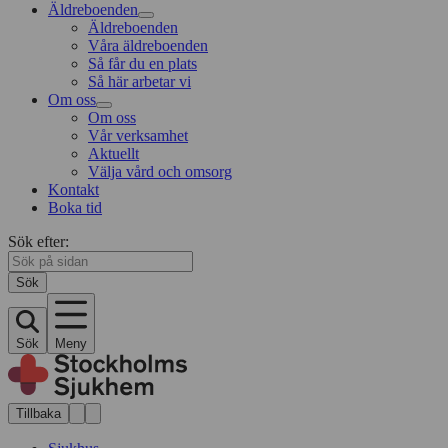
Äldreboenden
Äldreboenden
Våra äldreboenden
Så får du en plats
Så här arbetar vi
Om oss
Om oss
Vår verksamhet
Aktuellt
Välja vård och omsorg
Kontakt
Boka tid
Sök efter:
Sök
Sök
Meny
Tillbaka