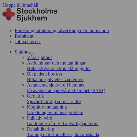
Hoppa till innehåll
Forskning, utbildning, utveckling och innovation
Remittent
Jobba hos oss
Sjukhus
Våra sjukhus
Avdelningar och mottagningar
Hitta adress och kontaktuppgifter
Bli patient hos oss
Boka tid själv eller via remiss
Avancerad sjukvård i hemmet
Få avancerad sjukvård i hemmet (ASIH)
Geriatrik
Sjuvård för dig som är äldre
Kognitiv mottagning
Utredning av minnesproblem
Palliativ vård
Lindrande vård vid allvarlig sjukdom
Rehabilitering
Träning och stöd efter sjukdom/skada