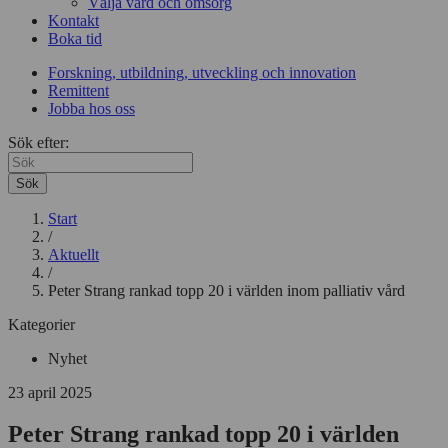
Välja vård och omsorg
Kontakt
Boka tid
Forskning, utbildning, utveckling och innovation
Remittent
Jobba hos oss
Sök efter:
Sök
Start
/
Aktuellt
/
Peter Strang rankad topp 20 i världen inom palliativ vård
Kategorier
Nyhet
23 april 2025
Peter Strang rankad topp 20 i världen