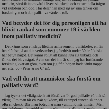
medicin, särskilt inom vård i livets slutskede och existentiella frågor
vid sjukdom och död. Här delar han med sig av sina tankar om
forskningen och den palliativa vårdens roll.
Vad betyder det för dig personligen att ha
blivit rankad som nummer 19 i världen
inom palliativ medicin?
– Det känns som ett slags lifetime achievement–utmärkelse, en fin
bekräftelse på att den verksamhet jag bedrivit under 30 år faktiskt
har betytt något. Det känns roligt att kunna luta sig tillbaka och
tänka: det blev något. Även om det inte är slut, jag har fortfarande
forskning kvar att göra, även om jag från början hade tänkt trappa
ner efter 65. (Peter är nu 67 år).
Vad vill du att människor ska förstå om
palliativ vård?
– Jag tycker det viktigaste är att förstå varför god palliativ vård är så
viktig. Om man får en svår sjukdom, till exempel cancer, så är det
ofta en chock. Blir man botad har man vunnit högsta vinsten. Men
om sjukdomen är spridd och inte går att bota, då är det avgörande att