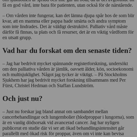
få en god vård, inte bara för patienten, utan också för de närstående.
– Om vården inte fungerar, kan det lämna djupa spår hos de som blir
kvar, att en mamma eller pappa hade smärta och andra symptom
som inte lindrades. Det är väldigt destruktivt. Palliativ vård måste
därför få finnas, ta plats och få resurser, det är en viktig vårdform för
en utsatt grupp.
Vad har du forskat om den senaste tiden?
– Jag har bedrivit mycket spännande registerforskning, undersökt
om den palliativa vården är jämlik, oavsett ålder, kön, socioekonomi
och multisjuklighet. Något jag tycker är viktigt. – På Stockholms
Sjukhem har jag bedrivit mycket forskning tillsammans med Per
Fürst, Christel Hedman och Staffan Lundström.
Och just nu?
– Just nu forskar jag bland annat om sambandet mellan
cancerbehandlingar och lungembolier (blodproppar i lungorna), som
är en vanlig dödsorsak vid avancerad cancer. Jag har nyligen
publicerat en studie där vi ser att ökad behandlingsintensitet går
parallellt med ökad risk för proppar, även om vi inte kan bevisa