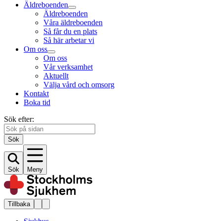
Äldreboenden
Äldreboenden
Våra äldreboenden
Så får du en plats
Så här arbetar vi
Om oss
Om oss
Vår verksamhet
Aktuellt
Välja vård och omsorg
Kontakt
Boka tid
Sök efter:
Sök
Sök
Meny
Tillbaka