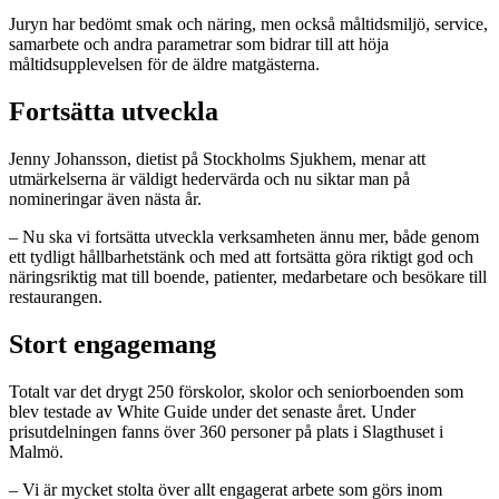
Juryn har bedömt smak och näring, men också måltidsmiljö, service,
samarbete och andra parametrar som bidrar till att höja
måltidsupplevelsen för de äldre matgästerna.
Fortsätta utveckla
Jenny Johansson, dietist på Stockholms Sjukhem, menar att
utmärkelserna är väldigt hedervärda och nu siktar man på
nomineringar även nästa år.
– Nu ska vi fortsätta utveckla verksamheten ännu mer, både genom
ett tydligt hållbarhetstänk och med att fortsätta göra riktigt god och
näringsriktig mat till boende, patienter, medarbetare och besökare till
restaurangen.
Stort engagemang
Totalt var det drygt 250 förskolor, skolor och seniorboenden som
blev testade av White Guide under det senaste året. Under
prisutdelningen fanns över 360 personer på plats i Slagthuset i
Malmö.
– Vi är mycket stolta över allt engagerat arbete som görs inom