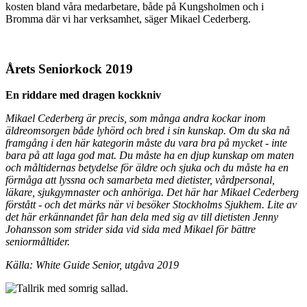
kosten bland våra medarbetare, både på Kungsholmen och i
Bromma där vi har verksamhet, säger Mikael Cederberg.
Årets Seniorkock 2019
En riddare med dragen kockkniv
Mikael Cederberg är precis, som många andra kockar inom
äldreomsorgen både lyhörd och bred i sin kunskap. Om du ska nå
framgång i den här kategorin måste du vara bra på mycket - inte
bara på att laga god mat. Du måste ha en djup kunskap om maten
och måltidernas betydelse för äldre och sjuka och du måste ha en
förmåga att lyssna och samarbeta med dietister, vårdpersonal,
läkare, sjukgymnaster och anhöriga. Det här har Mikael Cederberg
förstått - och det märks när vi besöker Stockholms Sjukhem. Lite av
det här erkännandet får han dela med sig av till dietisten Jenny
Johansson som strider sida vid sida med Mikael för bättre
seniormåltider.
Källa: White Guide Senior, utgåva 2019