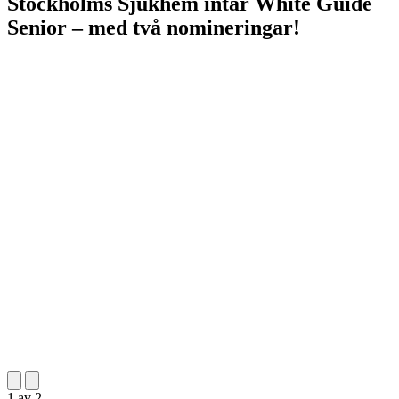
Stockholms Sjukhem intar White Guide
Senior – med två nomineringar!
1
av
2