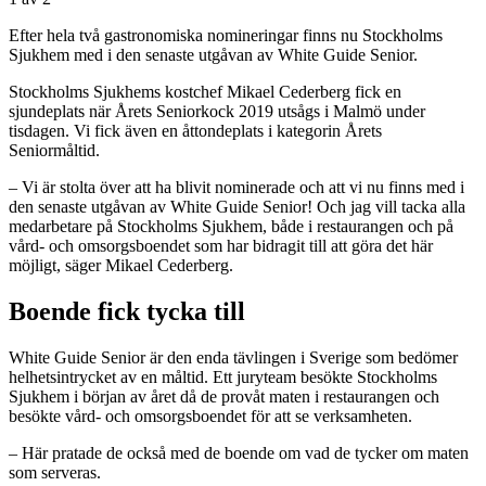
Efter hela två gastronomiska nomineringar finns nu Stockholms
Sjukhem med i den senaste utgåvan av White Guide Senior.
Stockholms Sjukhems kostchef Mikael Cederberg fick en
sjundeplats när Årets Seniorkock 2019 utsågs i Malmö under
tisdagen. Vi fick även en åttondeplats i kategorin Årets
Seniormåltid.
– Vi är stolta över att ha blivit nominerade och att vi nu finns med i
den senaste utgåvan av White Guide Senior! Och jag vill tacka alla
medarbetare på Stockholms Sjukhem, både i restaurangen och på
vård- och omsorgsboendet som har bidragit till att göra det här
möjligt, säger Mikael Cederberg.
Boende fick tycka till
White Guide Senior är den enda tävlingen i Sverige som bedömer
helhetsintrycket av en måltid. Ett juryteam besökte Stockholms
Sjukhem i början av året då de provåt maten i restaurangen och
besökte vård- och omsorgsboendet för att se verksamheten.
– Här pratade de också med de boende om vad de tycker om maten
som serveras.