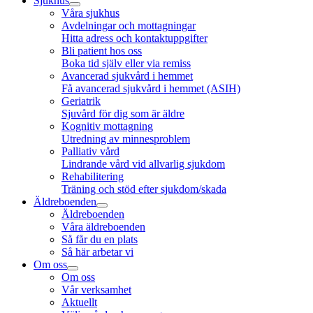
Sjukhus
Våra sjukhus
Avdelningar och mottagningar
Hitta adress och kontaktuppgifter
Bli patient hos oss
Boka tid själv eller via remiss
Avancerad sjukvård i hemmet
Få avancerad sjukvård i hemmet (ASIH)
Geriatrik
Sjuvård för dig som är äldre
Kognitiv mottagning
Utredning av minnesproblem
Palliativ vård
Lindrande vård vid allvarlig sjukdom
Rehabilitering
Träning och stöd efter sjukdom/skada
Äldreboenden
Äldreboenden
Våra äldreboenden
Så får du en plats
Så här arbetar vi
Om oss
Om oss
Vår verksamhet
Aktuellt