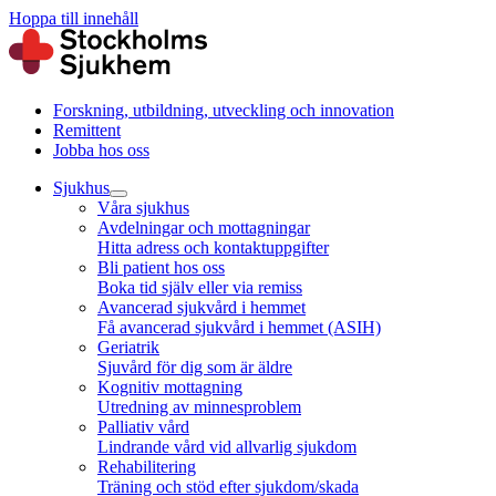
Hoppa till innehåll
Forskning, utbildning, utveckling och innovation
Remittent
Jobba hos oss
Sjukhus
Våra sjukhus
Avdelningar och mottagningar
Hitta adress och kontaktuppgifter
Bli patient hos oss
Boka tid själv eller via remiss
Avancerad sjukvård i hemmet
Få avancerad sjukvård i hemmet (ASIH)
Geriatrik
Sjuvård för dig som är äldre
Kognitiv mottagning
Utredning av minnesproblem
Palliativ vård
Lindrande vård vid allvarlig sjukdom
Rehabilitering
Träning och stöd efter sjukdom/skada