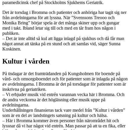
paramedicinsk chef på Stockholms Sjukhems Geriatrik.
Det är torsdag i Bromma och patienter och anhöriga har tagit sig ner
från avdelningarna för att lyssna. När ”Svenssons Treooo och
Monika Bring” börjar spela är det många skiner upp och gungar
med i takt. Ibland letar sig till och med en tår fram hos någon i
publiken.
– Det är inte alltid så kul att ligga inlagd på sjukhus och då får man
något annat att tänka på en stund och att samlas vid, säger Sunna
Koskinen.
Kultur i vården
På tisdagar är det framträdanden på Kungsholmen för boende på
vård- och omsorgsboendet och för patienter som är inlagda på någon
av avdelningarna. I Bromma är det på torsdagar för patienter som är
inskrivna på geriatriken.
– Vi erbjuder musik vid entrén varannan vecka här i Bromma. Och
de andra veckorna är det högläsning eller musik uppe på
avdelningarna.
Underhållningen finansieras tack vare medel från ”Kultur i vården”
som är en del av landstingets satsning på kultur och hälsa.
– Här i Bromma kommer även personer från närområdet hit och
lyssnar då vi har något vid entrén. Man passar på att ta en fika, eller