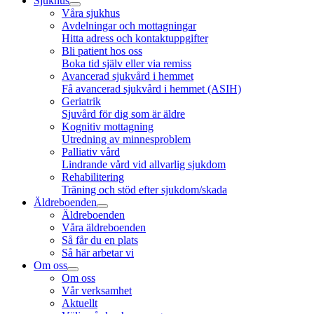
Sjukhus
Våra sjukhus
Avdelningar och mottagningar
Hitta adress och kontaktuppgifter
Bli patient hos oss
Boka tid själv eller via remiss
Avancerad sjukvård i hemmet
Få avancerad sjukvård i hemmet (ASIH)
Geriatrik
Sjuvård för dig som är äldre
Kognitiv mottagning
Utredning av minnesproblem
Palliativ vård
Lindrande vård vid allvarlig sjukdom
Rehabilitering
Träning och stöd efter sjukdom/skada
Äldreboenden
Äldreboenden
Våra äldreboenden
Så får du en plats
Så här arbetar vi
Om oss
Om oss
Vår verksamhet
Aktuellt