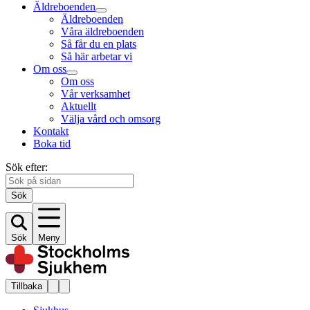
Äldreboenden
Äldreboenden
Våra äldreboenden
Så får du en plats
Så här arbetar vi
Om oss
Om oss
Vår verksamhet
Aktuellt
Välja vård och omsorg
Kontakt
Boka tid
Sök efter:
Sök
Sök
Meny
Tillbaka