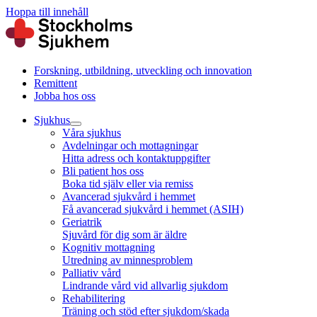
Hoppa till innehåll
Forskning, utbildning, utveckling och innovation
Remittent
Jobba hos oss
Sjukhus
Våra sjukhus
Avdelningar och mottagningar
Hitta adress och kontaktuppgifter
Bli patient hos oss
Boka tid själv eller via remiss
Avancerad sjukvård i hemmet
Få avancerad sjukvård i hemmet (ASIH)
Geriatrik
Sjuvård för dig som är äldre
Kognitiv mottagning
Utredning av minnesproblem
Palliativ vård
Lindrande vård vid allvarlig sjukdom
Rehabilitering
Träning och stöd efter sjukdom/skada