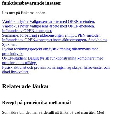
funktionsbevarande insatser
Läs mer på länkarna nedan.
Vårdfokus lyfter Vallgossens arbete med OPEN-metoden.
Vårdfokus lyfter Vallgossens arbete med OPEN-metoden.
Införande av OPEN-konceptet.
Seminarie; förbättring i äldreomsorgen enligt OPEN-metoden.
Införandet av OPEN-konceptet inom äldreomsorgen- Stockholms
Sjukhem.
Lyckat forskningsprojekt om fysisk träning tillsammans med
proteindryck.
OPEN-studien: Daglig fysisk funktionsträning kombinerat med
proteinrikt kosttillägg.
Fysisk aktivitet och proteinrikt näringsintag skapar hälsovinster och
ökad livskvalitet.
Relaterade länkar
Recept på proteinrika mellanmål
Som äldre blir det mer värdefullt att tänka på vad man äter. Med