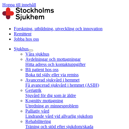
Hoppa till innehåll
Forskning, utbildning, utveckling och innovation
Remittent
Jobba hos oss
Sjukhus
Våra sjukhus
Avdelningar och mottagningar
Hitta adress och kontaktuppgifter
Bli patient hos oss
Boka tid själv eller via remiss
Avancerad sjukvård i hemmet
Få avancerad sjukvård i hemmet (ASIH)
Geriatrik
Sjuvård för dig som är äldre
Kognitiv mottagning
Utredning av minnesproblem
Palliativ vård
Lindrande vård vid allvarlig sjukdom
Rehabilitering
Träning och stöd efter sjukdom/skada