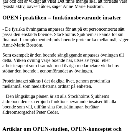
går och det är viktigt att visa! Det finns många skäl att fortsätta vara
fysiskt aktiv, oavsett ålder, säger Anne-Marie Boström.
OPEN i praktiken = funktionsbevarande insatser
- De fysiska övningarna anpassas för att på ett personcentrerat sätt
passa den enskilda boende. Stockholms Sjukhem är kända för sin
fina mat. I komplement erbjuds boende proteinrika mellanmål, säger
Anne-Marie Boström.
Som exempel; är den boende sängliggande anpassas övningen till
detta. Vilken övning varje boende har, utses av fysio- eller
arbetsterapeut som i samråd med övriga medarbetare vid behov
stöttar den boende i genomförandet av övningen.
Proteinintaget säkras i det dagliga livet, genom proteinrika
mellanmål som medarbetarna ordnar på enheten.
– Den långsiktiga planen är att alla Stockholms Sjukhems
äldreboenden ska erbjuda funktionsbevarande insatser till alla
boende som vill, utifrån sina förutsättningar, berättar
äldreomsorgschef Peter Ceder.
Artiklar om OPEN-studien, OPEN-konceptet och