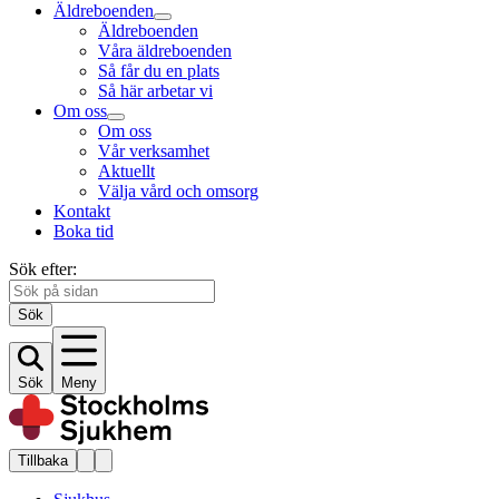
Äldreboenden
Äldreboenden
Våra äldreboenden
Så får du en plats
Så här arbetar vi
Om oss
Om oss
Vår verksamhet
Aktuellt
Välja vård och omsorg
Kontakt
Boka tid
Sök efter:
Sök
Sök
Meny
Tillbaka