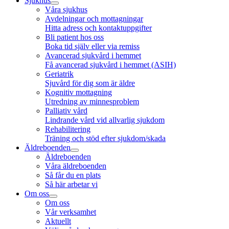
Sjukhus
Våra sjukhus
Avdelningar och mottagningar
Hitta adress och kontaktuppgifter
Bli patient hos oss
Boka tid själv eller via remiss
Avancerad sjukvård i hemmet
Få avancerad sjukvård i hemmet (ASIH)
Geriatrik
Sjuvård för dig som är äldre
Kognitiv mottagning
Utredning av minnesproblem
Palliativ vård
Lindrande vård vid allvarlig sjukdom
Rehabilitering
Träning och stöd efter sjukdom/skada
Äldreboenden
Äldreboenden
Våra äldreboenden
Så får du en plats
Så här arbetar vi
Om oss
Om oss
Vår verksamhet
Aktuellt