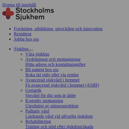
Hoppa till innehåll
Forskning, utbildning, utveckling och innovation
Remittent
Jobba hos oss
Sjukhus
Våra sjukhus
Avdelningar och mottagningar
Hitta adress och kontaktuppgifter
Bli patient hos oss
Boka tid själv eller via remiss
Avancerad sjukvård i hemmet
Få avancerad sjukvård i hemmet (ASIH)
Geriatrik
Sjuvård för dig som är äldre
Kognitiv mottagning
Utredning av minnesproblem
Palliativ vård
Lindrande vård vid allvarlig sjukdom
Rehabilitering
Träning och stöd efter sjukdom/skada