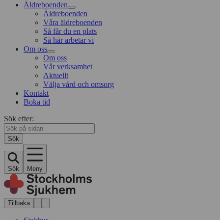
Äldreboenden
Äldreboenden
Våra äldreboenden
Så får du en plats
Så här arbetar vi
Om oss
Om oss
Vår verksamhet
Aktuellt
Välja vård och omsorg
Kontakt
Boka tid
Sök efter:
Sök
Sök
Meny
Tillbaka