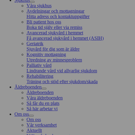
Sjukhus
Våra sjukhus
Avdelningar och mottagningar
Hitta adress och kontaktuppgifter
Bli patient hos oss
Boka tid själv eller via remiss
Avancerad sjukvård i hemmet
Få avancerad sjukvård i hemmet (ASIH)
Geriatrik
Sjuvård för dig som är äldre
Kognitiv mottagning
Utredning av minnesproblem
Palliativ vård
Lindrande vård vid allvarlig sjukdom
Rehabilitering
Träning och stöd efter sjukdom/skada
Äldreboenden
Äldreboenden
Våra äldreboenden
Så får du en plats
Så här arbetar vi
Om oss
Om oss
Vår verksamhet
Aktuellt