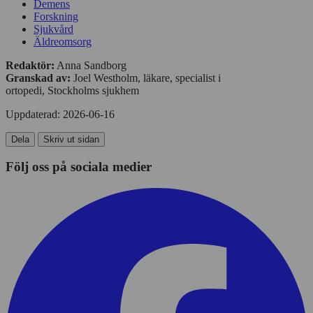
Demens
av
personlig
Forskning
Cookies
annonsmätning
Sjukvård
för
Äldreomsorg
anpassade
annonser
Redaktör:
Anna Sandborg
Granskad av:
Joel Westholm, läkare, specialist i
ortopedi, Stockholms sjukhem
Uppdaterad:
2026-06-16
Dela
Skriv ut sidan
Följ oss på sociala medier