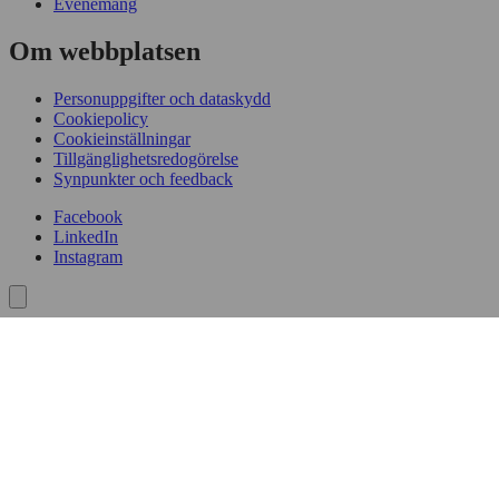
Evenemang
Om webbplatsen
Personuppgifter och dataskydd
Cookiepolicy
Cookieinställningar
Tillgänglighetsredogörelse
Synpunkter och feedback
Facebook
LinkedIn
Instagram