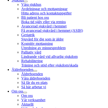
Sjukhus
Våra sjukhus
Avdelningar och mottagningar
Hitta adress och kontaktuppgifter
Bli patient hos oss
Boka tid själv eller via remiss
Avancerad sjukvård i hemmet
Få avancerad sjukvård i hemmet (ASIH)
Geriatrik
Sjuvård för dig som är äldre
Kognitiv mottagning
Utredning av minnesproblem
Palliativ vård
Lindrande vård vid allvarlig sjukdom
Rehabilitering
Träning och stöd efter sjukdom/skada
Äldreboenden
Äldreboenden
Våra äldreboenden
Så får du en plats
Så här arbetar vi
Om oss
Om oss
Vår verksamhet
Aktuellt