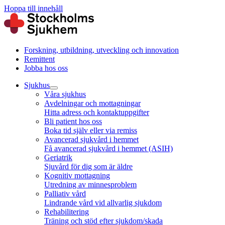
Hoppa till innehåll
Forskning, utbildning, utveckling och innovation
Remittent
Jobba hos oss
Sjukhus
Våra sjukhus
Avdelningar och mottagningar
Hitta adress och kontaktuppgifter
Bli patient hos oss
Boka tid själv eller via remiss
Avancerad sjukvård i hemmet
Få avancerad sjukvård i hemmet (ASIH)
Geriatrik
Sjuvård för dig som är äldre
Kognitiv mottagning
Utredning av minnesproblem
Palliativ vård
Lindrande vård vid allvarlig sjukdom
Rehabilitering
Träning och stöd efter sjukdom/skada