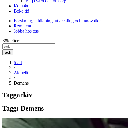
Välja vård och omsorg
Kontakt
Boka tid
Forskning, utbildning, utveckling och innovation
Remittent
Jobba hos oss
Sök efter:
Sök
Start
/
Aktuellt
/
Demens
Taggarkiv
Tagg: Demens