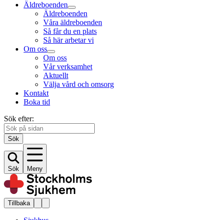
Äldreboenden
Äldreboenden
Våra äldreboenden
Så får du en plats
Så här arbetar vi
Om oss
Om oss
Vår verksamhet
Aktuellt
Välja vård och omsorg
Kontakt
Boka tid
Sök efter:
Sök
Sök
Meny
Tillbaka