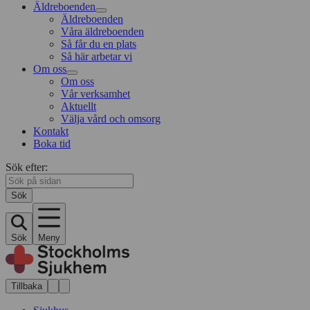
Äldreboenden
Äldreboenden
Våra äldreboenden
Så får du en plats
Så här arbetar vi
Om oss
Om oss
Vår verksamhet
Aktuellt
Välja vård och omsorg
Kontakt
Boka tid
Sök efter:
Sök
Sök
Meny
Tillbaka