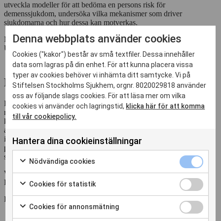
utveckla modeller för att bedöma en persons risk för
demenssjukdom, undersöka vilka mekanismer som driver
sjukdomarna och hur dessa kan motverkas.
Denna webbplats använder cookies
Miia Kivipelto är även FoU-chef för Tema Åldrande på Karolinska
Universitetssjukhuset.
Cookies ("kakor") består av små textfiler. Dessa innehåller
data som lagras på din enhet. För att kunna placera vissa
typer av cookies behöver vi inhämta ditt samtycke. Vi på
FINGERS
Stiftelsen Stockholms Sjukhem, orgnr. 8020029818 använder
oss av följande slags cookies. För att läsa mer om vilka
Regeringen har beslutat under 2026 om en satsning på drygt 58
cookies vi använder och lagringstid,
klicka här för att komma
miljoner kronor för att stärka kvaliteten i demensvården, öka
till vår cookiepolicy.
kunskapen om demenssjukdomar och utveckla det förebyggande
arbetet för hjärnhälsa. En central del i satsningen är att sprida och
implementera den evidensbaserade FINGER-modellen, som bygger
Hantera dina cookieinställningar
på forskning om hur livsstilsfaktorer kan minska risken för kognitiv
svikt.
Nödvändiga
Nödvändiga cookies
cookies
Markera
Webbredaktör:
Mariana Lind
kryssruta
för
Cookies
Dela sidan
Cookies för statistik
att
för
Markera
samtycka
Dela sidan
statistik
för
Cookies
Cookies för annonsmätning
till
kryssruta
att
för
Markera
användning