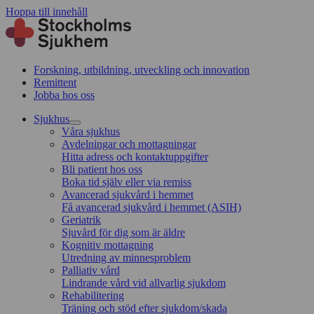
Hoppa till innehåll
Forskning, utbildning, utveckling och innovation
Remittent
Jobba hos oss
Sjukhus
Våra sjukhus
Avdelningar och mottagningar
Hitta adress och kontaktuppgifter
Bli patient hos oss
Boka tid själv eller via remiss
Avancerad sjukvård i hemmet
Få avancerad sjukvård i hemmet (ASIH)
Geriatrik
Sjuvård för dig som är äldre
Kognitiv mottagning
Utredning av minnesproblem
Palliativ vård
Lindrande vård vid allvarlig sjukdom
Rehabilitering
Träning och stöd efter sjukdom/skada