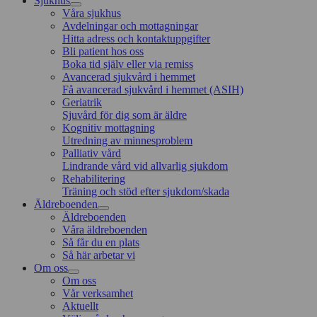
Sjukhus
Våra sjukhus
Avdelningar och mottagningar
Hitta adress och kontaktuppgifter
Bli patient hos oss
Boka tid själv eller via remiss
Avancerad sjukvård i hemmet
Få avancerad sjukvård i hemmet (ASIH)
Geriatrik
Sjuvård för dig som är äldre
Kognitiv mottagning
Utredning av minnesproblem
Palliativ vård
Lindrande vård vid allvarlig sjukdom
Rehabilitering
Träning och stöd efter sjukdom/skada
Äldreboenden
Äldreboenden
Våra äldreboenden
Så får du en plats
Så här arbetar vi
Om oss
Om oss
Vår verksamhet
Aktuellt