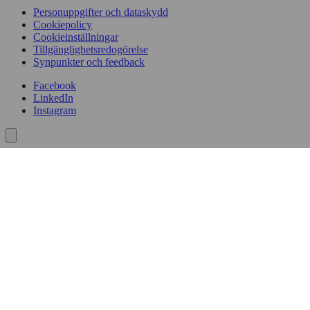
Personuppgifter och dataskydd
Cookiepolicy
Cookieinställningar
Tillgänglighetsredogörelse
Synpunkter och feedback
Facebook
LinkedIn
Instagram