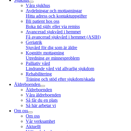
Sjukhus
Våra sjukhus
Avdelningar och mottagningar
Hitta adress och kontaktuppgifter
Bli patient hos oss
Boka tid själv eller via remiss
Avancerad sjukvård i hemmet
Få avancerad sjukvård i hemmet (ASIH)
Geriatrik
Sjuvård för dig som är äldre
Kognitiv mottagning
Utredning av minnesproblem
Palliativ vård
Lindrande vård vid allvarlig sjukdom
Rehabilitering
Träning och stöd efter sjukdom/skada
Äldreboenden
Äldreboenden
Våra äldreboenden
Så får du en plats
Så här arbetar vi
Om oss
Om oss
Vår verksamhet
Aktuellt