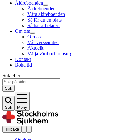
Äldreboenden
Äldreboenden
Våra äldreboenden
Så får du en plats
Så här arbetar vi
Om oss
Om oss
Vår verksamhet
Aktuellt
Välja vård och omsorg
Kontakt
Boka tid
Sök efter:
Sök
Sök
Meny
Tillbaka