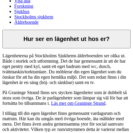
Visa alla
Forskning
Sjukhus
Stockholms sjukhem
Äldreboende
Hur ser en lägenhet ut hos er?
Lägenheterna på Stockholms Sjukhems äldreboenden ser olika ut.
Både i storlek och utformning. Det de har gemensamt är att de har
eget pentry med kyl, samt ett eget badrum med wc, dusch,
tvättmaskin/torktumlare. Du möblerar din egen lägenhet som du
önskar för att ha din egen hemlika miljö. Det som redan finns i din
lägenhet är en säng (höj- och sänkbar) samt en tv.
På Graninge Strand finns sex stycken lägenheter som är dubbelt så
stora som övriga. De är parlägenheter som lämpar sig väl för bar att
fortsätta bo tillsammans i.
Läs mer om Graninge Strand
.
I tillägg till din egen lägenhet finns gemensamt vardagsrum och
matrum. Här kan du umgås med övriga boende, äta måltider med
mera. Det finns även andra gemensamma ytor för social samvaro
och aktiviteter. Vilken typ av rum/utrymmen detta är varierar mellan