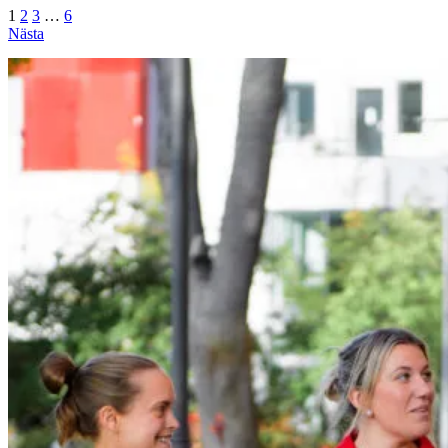
1
2
3
…
6
Nästa