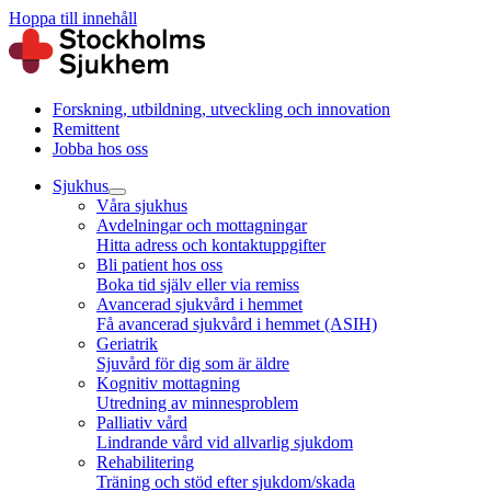
Hoppa till innehåll
Forskning, utbildning, utveckling och innovation
Remittent
Jobba hos oss
Sjukhus
Våra sjukhus
Avdelningar och mottagningar
Hitta adress och kontaktuppgifter
Bli patient hos oss
Boka tid själv eller via remiss
Avancerad sjukvård i hemmet
Få avancerad sjukvård i hemmet (ASIH)
Geriatrik
Sjuvård för dig som är äldre
Kognitiv mottagning
Utredning av minnesproblem
Palliativ vård
Lindrande vård vid allvarlig sjukdom
Rehabilitering
Träning och stöd efter sjukdom/skada