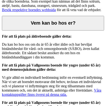
de olika boendena. Som exempel kan nämnas att det finns solrum,
ateljé, bastu, dansbana, orangeri, sinnesrum, trädgård och park.
Besök respektive boendes webbsida
för att få veta vad de erbjuder.
Vem kan bo hos er?
För att få plats på äldreboende gäller detta:
Du kan bo hos oss om du är 65 år eller äldre och har beviljat
biståndsbeslut för vård- och omsorgsboende (SÄBO), även kallat
äldreboende. Ett sådant beslut ansöker du om hos en
biståndshandläggare i din kommun.
För att få plats på Vallgossens boende för yngre (under 65 år)
med demenssjukdom gäller detta:
Vi gör alltid en individuell bedömning inför en eventuell inflyttning.
När vi ser att boendet motsvarar ditt behov, tecknas ett individavtal
och vi planerar vi inflyttningen steg för steg tillsammans med
kommunen och, om det är aktuellt, anhöriga eller företrädare.
Våra
kontaktuppgifter finns överst på denna sida.
För att få plats på Vallgossens boende för yngre (under 65 år)