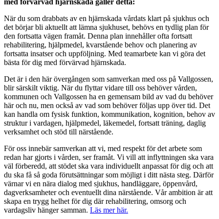
med förvärvad hjärnskada gäller detta:
När du som drabbats av en hjärnskada vårdats klart på sjukhus och
det börjar bli aktuellt att lämna sjukhuset, behövs en tydlig plan för
den fortsatta vägen framåt. Denna plan innehåller ofta fortsatt
rehabilitering, hjälpmedel, kvarstående behov och planering av
fortsatta insatser och uppföljning. Med teamarbete kan vi göra det
bästa för dig med förvärvad hjärnskada.
Det är i den här övergången som samverkan med oss på Vallgossen,
blir särskilt viktig. När du flyttar vidare till oss behöver vården,
kommunen och Vallgossen ha en gemensam bild av vad du behöver
här och nu, men också av vad som behöver följas upp över tid. Det
kan handla om fysisk funktion, kommunikation, kognition, behov av
struktur i vardagen, hjälpmedel, läkemedel, fortsatt träning, daglig
verksamhet och stöd till närstående.
För oss innebär samverkan att vi, med respekt för det arbete som
redan har gjorts i vården, ser framåt. Vi vill att inflyttningen ska vara
väl förberedd, att stödet ska vara individuellt anpassat för dig och att
du ska få så goda förutsättningar som möjligt i ditt nästa steg. Därför
värnar vi en nära dialog med sjukhus, handläggare, öppenvård,
dagverksamheter och eventuellt dina närstående. Vår ambition är att
skapa en trygg helhet för dig där rehabilitering, omsorg och
vardagsliv hänger samman.
Läs mer här.