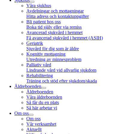
Sjukhus
Våra sjukhus
Avdelningar och mottagningar
Hitta adress och kontaktuppgifter
Bli patient hos oss
Boka tid själv eller via remiss
Avancerad sjukvård i hemmet
Få avancerad sjukvård i hemmet (ASIH)
Geriatrik
Sjuvård för dig som är äldre
Kognitiv mottagning
Utredning av minnesproblem
Palliativ vård
Lindrande vård vid allvarlig sjukdom
Rehabilitering
Träning och stöd efter sjukdom/skada
Äldreboenden
Äldreboenden
Våra äldreboenden
Så får du en plats
Så här arbetar vi
Om oss
Om oss
Vår verksamhet
Aktuellt