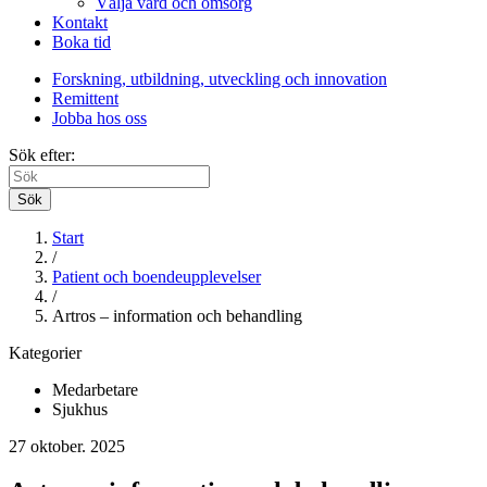
Välja vård och omsorg
Kontakt
Boka tid
Forskning, utbildning, utveckling och innovation
Remittent
Jobba hos oss
Sök efter:
Sök
Start
/
Patient och boendeupplevelser
/
Artros – information och behandling
Kategorier
Medarbetare
Sjukhus
27 oktober. 2025