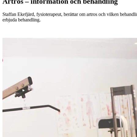
Artros – information och behandling
Staffan Ekefjärd, fysioterapeut, berättar om artros och vilken behand
erbjuda behandling.