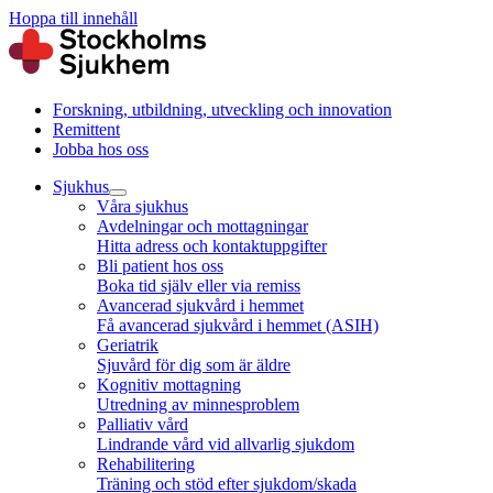
Hoppa till innehåll
Forskning, utbildning, utveckling och innovation
Remittent
Jobba hos oss
Sjukhus
Våra sjukhus
Avdelningar och mottagningar
Hitta adress och kontaktuppgifter
Bli patient hos oss
Boka tid själv eller via remiss
Avancerad sjukvård i hemmet
Få avancerad sjukvård i hemmet (ASIH)
Geriatrik
Sjuvård för dig som är äldre
Kognitiv mottagning
Utredning av minnesproblem
Palliativ vård
Lindrande vård vid allvarlig sjukdom
Rehabilitering
Träning och stöd efter sjukdom/skada