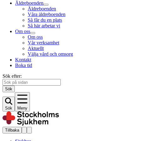
Äldreboenden
Äldreboenden
Våra äldreboenden
Så får du en plats
Så här arbetar vi
Om oss
Om oss
Vår verksamhet
Aktuellt
Välja vård och omsorg
Kontakt
Boka tid
Sök efter:
Sök
Sök
Meny
Tillbaka