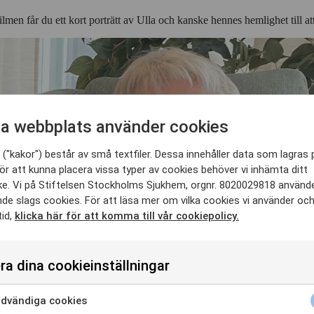
en får du ett kort porträtt av Ulla och kanske hennes hemlighet till at
a webbplats använder cookies
("kakor") består av små textfiler. Dessa innehåller data som lagras 
ör att kunna placera vissa typer av cookies behöver vi inhämta ditt
e. Vi på Stiftelsen Stockholms Sjukhem, orgnr. 8020029818 använd
nde slags cookies. För att läsa mer om vilka cookies vi använder oc
tid,
klicka här för att komma till vår cookiepolicy.
ra dina cookieinställningar
dvändiga cookies