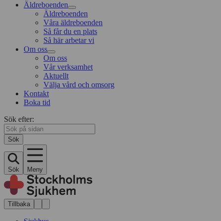
Äldreboenden
Äldreboenden
Våra äldreboenden
Så får du en plats
Så här arbetar vi
Om oss
Om oss
Vår verksamhet
Aktuellt
Välja vård och omsorg
Kontakt
Boka tid
Sök efter:
Sök
Sök
Meny
Tillbaka