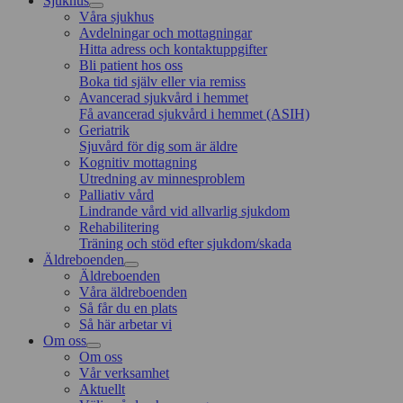
Sjukhus
Våra sjukhus
Avdelningar och mottagningar
Hitta adress och kontaktuppgifter
Bli patient hos oss
Boka tid själv eller via remiss
Avancerad sjukvård i hemmet
Få avancerad sjukvård i hemmet (ASIH)
Geriatrik
Sjuvård för dig som är äldre
Kognitiv mottagning
Utredning av minnesproblem
Palliativ vård
Lindrande vård vid allvarlig sjukdom
Rehabilitering
Träning och stöd efter sjukdom/skada
Äldreboenden
Äldreboenden
Våra äldreboenden
Så får du en plats
Så här arbetar vi
Om oss
Om oss
Vår verksamhet
Aktuellt