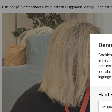
Ulla bor på äldreboendet Nyckelharpan i Upplands Väsby. I den här film
Denn
Cookies 
enhet. F
samtyck
av följa
lagrings
Hante
Nö