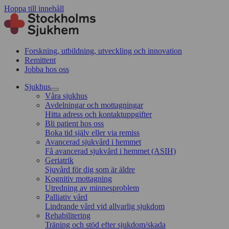
Hoppa till innehåll
Forskning, utbildning, utveckling och innovation
Remittent
Jobba hos oss
Sjukhus
Våra sjukhus
Avdelningar och mottagningar
Hitta adress och kontaktuppgifter
Bli patient hos oss
Boka tid själv eller via remiss
Avancerad sjukvård i hemmet
Få avancerad sjukvård i hemmet (ASIH)
Geriatrik
Sjuvård för dig som är äldre
Kognitiv mottagning
Utredning av minnesproblem
Palliativ vård
Lindrande vård vid allvarlig sjukdom
Rehabilitering
Träning och stöd efter sjukdom/skada