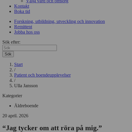
Välja vård och omsorg
Kontakt
Boka tid
Forskning, utbildning, utveckling och innovation
Remittent
Jobba hos oss
Sök efter:
Sök
Start
/
Patient och boendeupplevelser
/
Ulla Jansson
Kategorier
Äldreboende
20 april. 2026
“Jag tycker om att röra på mig.”