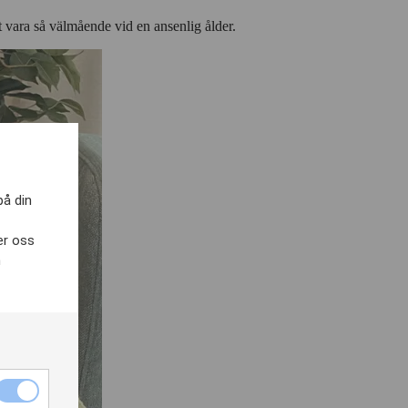
t vara så välmående vid en ansenlig ålder.
på din
er oss
h
Nödvändiga
cookies