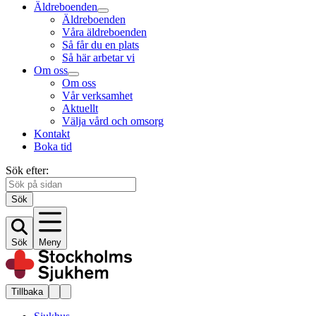
Äldreboenden
Äldreboenden
Våra äldreboenden
Så får du en plats
Så här arbetar vi
Om oss
Om oss
Vår verksamhet
Aktuellt
Välja vård och omsorg
Kontakt
Boka tid
Sök efter:
Sök
Sök
Meny
Tillbaka