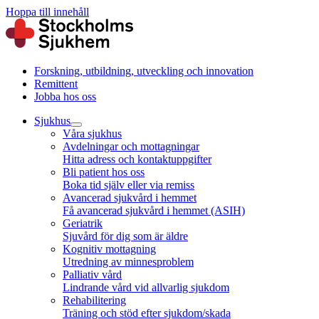
Hoppa till innehåll
Forskning, utbildning, utveckling och innovation
Remittent
Jobba hos oss
Sjukhus
Våra sjukhus
Avdelningar och mottagningar
Hitta adress och kontaktuppgifter
Bli patient hos oss
Boka tid själv eller via remiss
Avancerad sjukvård i hemmet
Få avancerad sjukvård i hemmet (ASIH)
Geriatrik
Sjuvård för dig som är äldre
Kognitiv mottagning
Utredning av minnesproblem
Palliativ vård
Lindrande vård vid allvarlig sjukdom
Rehabilitering
Träning och stöd efter sjukdom/skada