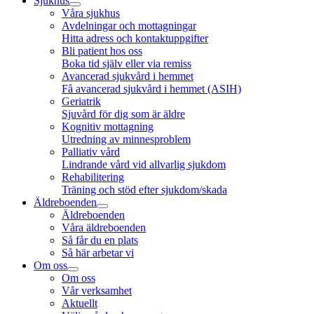
Sjukhus
Våra sjukhus
Avdelningar och mottagningar
Hitta adress och kontaktuppgifter
Bli patient hos oss
Boka tid själv eller via remiss
Avancerad sjukvård i hemmet
Få avancerad sjukvård i hemmet (ASIH)
Geriatrik
Sjuvård för dig som är äldre
Kognitiv mottagning
Utredning av minnesproblem
Palliativ vård
Lindrande vård vid allvarlig sjukdom
Rehabilitering
Träning och stöd efter sjukdom/skada
Äldreboenden
Äldreboenden
Våra äldreboenden
Så får du en plats
Så här arbetar vi
Om oss
Om oss
Vår verksamhet
Aktuellt