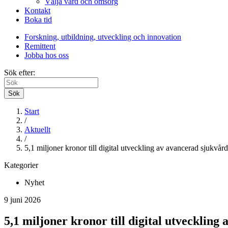
Välja vård och omsorg
Kontakt
Boka tid
Forskning, utbildning, utveckling och innovation
Remittent
Jobba hos oss
Sök efter:
Sök
Start
/
Aktuellt
/
5,1 miljoner kronor till digital utveckling av avancerad sjukvår
Kategorier
Nyhet
9 juni 2026
5,1 miljoner kronor till digital utvecklin