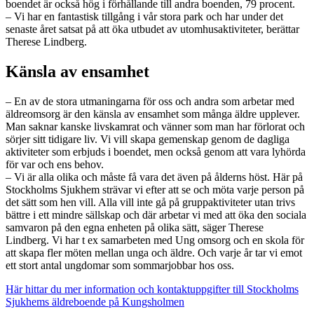
boendet är också hög i förhållande till andra boenden, 79 procent.
– Vi har en fantastisk tillgång i vår stora park och har under det
senaste året satsat på att öka utbudet av utomhusaktiviteter, berättar
Therese Lindberg.
Känsla av ensamhet
– En av de stora utmaningarna för oss och andra som arbetar med
äldreomsorg är den känsla av ensamhet som många äldre upplever.
Man saknar kanske livskamrat och vänner som man har förlorat och
sörjer sitt tidigare liv. Vi vill skapa gemenskap genom de dagliga
aktiviteter som erbjuds i boendet, men också genom att vara lyhörda
för var och ens behov.
– Vi är alla olika och måste få vara det även på ålderns höst. Här på
Stockholms Sjukhem strävar vi efter att se och möta varje person på
det sätt som hen vill. Alla vill inte gå på gruppaktiviteter utan trivs
bättre i ett mindre sällskap och där arbetar vi med att öka den sociala
samvaron på den egna enheten på olika sätt, säger Therese
Lindberg. Vi har t ex samarbeten med Ung omsorg och en skola för
att skapa fler möten mellan unga och äldre. Och varje år tar vi emot
ett stort antal ungdomar som sommarjobbar hos oss.
Här hittar du mer information och kontaktuppgifter till Stockholms
Sjukhems äldreboende på Kungsholmen