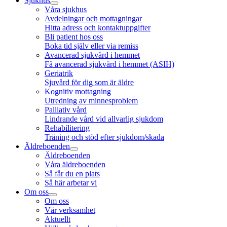
Sjukhus
Våra sjukhus
Avdelningar och mottagningar
Hitta adress och kontaktuppgifter
Bli patient hos oss
Boka tid själv eller via remiss
Avancerad sjukvård i hemmet
Få avancerad sjukvård i hemmet (ASIH)
Geriatrik
Sjuvård för dig som är äldre
Kognitiv mottagning
Utredning av minnesproblem
Palliativ vård
Lindrande vård vid allvarlig sjukdom
Rehabilitering
Träning och stöd efter sjukdom/skada
Äldreboenden
Äldreboenden
Våra äldreboenden
Så får du en plats
Så här arbetar vi
Om oss
Om oss
Vår verksamhet
Aktuellt