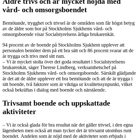
Äldre trivs och är mycket nöjda med
vård- och omsorgsboendet
Bemötande, trygghet och trivsel är de områden som får högst betyg
av de äldre som bor på Stockholms Sjukhems vård- och
omsorgsboende visar Socialstyrelsens årliga brukarenkät.
94 procent av de boende på Stockholms Sjukhem upplever att
personalen bemöter dem på ett bra sätt och 86 procent svarar att de
är trygga och trivs med sitt rum.
– Vi är mycket stolta över det goda resultatet i Socialstyrelsens
brukarenkät, säger Therese Lindberg, verksamhetschef på
Stockholms Sjukhems vård- och omsorgsboende. Särskilt glädjande
är det att de äldre upplever ett bra bemötande och att de är trygga i
sitt boende, två faktorer som är viktiga ur kvalitetssynpunkt, vilket
också bekräftas i dialog med boende och närstående.
Trivsamt boende och uppskattade
aktiviteter
– Vi är också glada för bra resultat när det gäller trivsel, i den egna
lägenheten men också att man tycker det är trivsamt utomhus runt
boendet. Andelen som är nöjd med de aktiviteter som erbjuds i