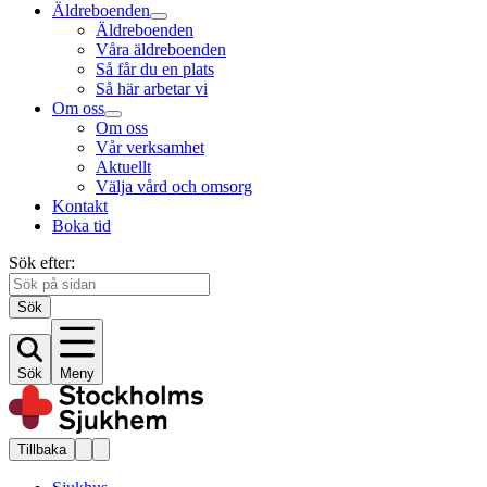
Äldreboenden
Äldreboenden
Våra äldreboenden
Så får du en plats
Så här arbetar vi
Om oss
Om oss
Vår verksamhet
Aktuellt
Välja vård och omsorg
Kontakt
Boka tid
Sök efter:
Sök
Sök
Meny
Tillbaka