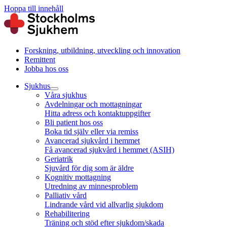
Hoppa till innehåll
Forskning, utbildning, utveckling och innovation
Remittent
Jobba hos oss
Sjukhus
Våra sjukhus
Avdelningar och mottagningar
Hitta adress och kontaktuppgifter
Bli patient hos oss
Boka tid själv eller via remiss
Avancerad sjukvård i hemmet
Få avancerad sjukvård i hemmet (ASIH)
Geriatrik
Sjuvård för dig som är äldre
Kognitiv mottagning
Utredning av minnesproblem
Palliativ vård
Lindrande vård vid allvarlig sjukdom
Rehabilitering
Träning och stöd efter sjukdom/skada