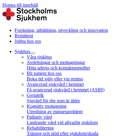
Hoppa till innehåll
Forskning, utbildning, utveckling och innovation
Remittent
Jobba hos oss
Sjukhus
Våra sjukhus
Avdelningar och mottagningar
Hitta adress och kontaktuppgifter
Bli patient hos oss
Boka tid själv eller via remiss
Avancerad sjukvård i hemmet
Få avancerad sjukvård i hemmet (ASIH)
Geriatrik
Sjuvård för dig som är äldre
Kognitiv mottagning
Utredning av minnesproblem
Palliativ vård
Lindrande vård vid allvarlig sjukdom
Rehabilitering
Träning och stöd efter sjukdom/skada