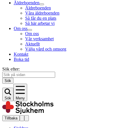
Äldreboenden
Äldreboenden
Våra äldreboenden
Så får du en plats
Så här arbetar vi
Om oss
Om oss
Vår verksamhet
Aktuellt
Välja vård och omsorg
Kontakt
Boka tid
Sök efter:
Sök
Sök
Meny
Tillbaka