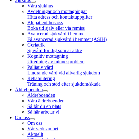
Sjukhus
Våra sjukhus
Avdelningar och mottagningar
Hitta adress och kontaktuppgifter
Bli patient hos oss
Boka tid själv eller via remiss
Avancerad sjukvård i hemmet
Få avancerad sjukvård i hemmet (ASIH)
Geriatrik
Sjuvård för dig som är äldre
Kognitiv mottagning
Utredning av minnesproblem
Palliativ vård
Lindrande vård vid allvarlig sjukdom
Rehabilitering
Träning och stöd efter sjukdom/skada
Äldreboenden
Äldreboenden
Våra äldreboenden
Så får du en plats
Så här arbetar vi
Om oss
Om oss
Vår verksamhet
Aktuellt