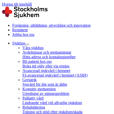
Hoppa till innehåll
Forskning, utbildning, utveckling och innovation
Remittent
Jobba hos oss
Sjukhus
Våra sjukhus
Avdelningar och mottagningar
Hitta adress och kontaktuppgifter
Bli patient hos oss
Boka tid själv eller via remiss
Avancerad sjukvård i hemmet
Få avancerad sjukvård i hemmet (ASIH)
Geriatrik
Sjuvård för dig som är äldre
Kognitiv mottagning
Utredning av minnesproblem
Palliativ vård
Lindrande vård vid allvarlig sjukdom
Rehabilitering
Träning och stöd efter sjukdom/skada