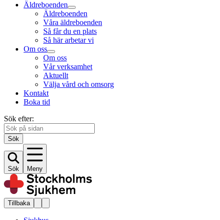
Äldreboenden
Äldreboenden
Våra äldreboenden
Så får du en plats
Så här arbetar vi
Om oss
Om oss
Vår verksamhet
Aktuellt
Välja vård och omsorg
Kontakt
Boka tid
Sök efter:
Sök
Sök
Meny
Tillbaka