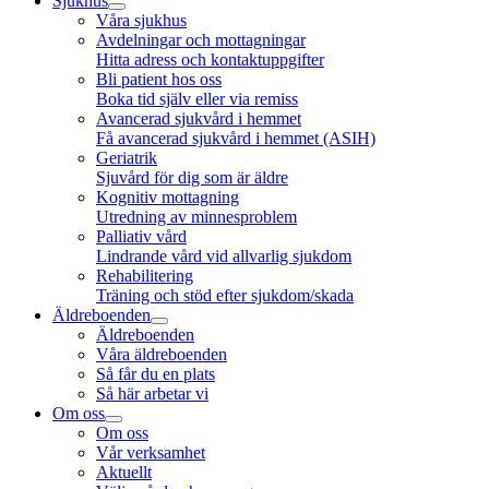
Sjukhus
Våra sjukhus
Avdelningar och mottagningar
Hitta adress och kontaktuppgifter
Bli patient hos oss
Boka tid själv eller via remiss
Avancerad sjukvård i hemmet
Få avancerad sjukvård i hemmet (ASIH)
Geriatrik
Sjuvård för dig som är äldre
Kognitiv mottagning
Utredning av minnesproblem
Palliativ vård
Lindrande vård vid allvarlig sjukdom
Rehabilitering
Träning och stöd efter sjukdom/skada
Äldreboenden
Äldreboenden
Våra äldreboenden
Så får du en plats
Så här arbetar vi
Om oss
Om oss
Vår verksamhet
Aktuellt