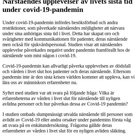
Närståendes upplevelser av livets sista tid
under covid-19-pandemin
Under covid-19-pandemin infördes besöksförbud och andra
restriktioner, som påverkade närståendes möjligheter att närvara
under sina anhörigas sista tid i livet. Detta har skapat oro och
svårigheter med kommunikationen för patienter, deras närstående
men också för sjukvårdspersonal. Studien visar att närståendes
upplevelse påverkades negativt under pandemin framförallt hos de
närstående som mist någon i covid-19.
Covid-19-pandemin kan allvarligt påverka upplevelsen av dödsfall
och vården i livet slut hos patienter och deras närstående. Eftersom
pandemin inte är den sista krisen världen kommer att uppleva, kan vi
lära oss av människors erfarenheter nu.
Syftet med studien var att svara på följande fråga: Vilka är
erfarenheterna av vården i livet slut för närstående till nyligen
avlidna personer och hur påverkas dessa av Covid-19 pandemin?
I studien ombads slumpmässigt utvalda närstående till personer som
avlidit av Covid-19 eller andra orsaker under pandemins första våg
att svara på en enkätundersökning. Frågorna gällde deras
erfarenheter av vården i livet slut för en nyligen avliden släkting.