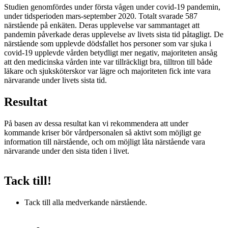
Studien genomfördes under första vågen under covid-19 pandemin,
under tidsperioden mars-september 2020. Totalt svarade 587
närstående på enkäten. Deras upplevelse var sammantaget att
pandemin påverkade deras upplevelse av livets sista tid påtagligt. De
närstående som upplevde dödsfallet hos personer som var sjuka i
covid-19 upplevde vården betydligt mer negativ, majoriteten ansåg
att den medicinska vården inte var tillräckligt bra, tilltron till både
läkare och sjuksköterskor var lägre och majoriteten fick inte vara
närvarande under livets sista tid.
Resultat
På basen av dessa resultat kan vi rekommendera att under
kommande kriser bör vårdpersonalen så aktivt som möjligt ge
information till närstående, och om möjligt låta närstående vara
närvarande under den sista tiden i livet.
Tack till!
Tack till alla medverkande närstående.