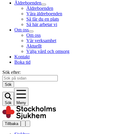
Äldreboenden
Äldreboenden
Våra äldreboenden
Så får du en plats
Så här arbetar vi
Om oss
Om oss
Vår verksamhet
Aktuellt
Välja vård och omsorg
Kontakt
Boka tid
Sök efter:
Sök
Sök
Meny
Tillbaka