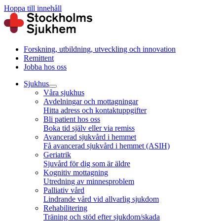
Hoppa till innehåll
Forskning, utbildning, utveckling och innovation
Remittent
Jobba hos oss
Sjukhus
Våra sjukhus
Avdelningar och mottagningar
Hitta adress och kontaktuppgifter
Bli patient hos oss
Boka tid själv eller via remiss
Avancerad sjukvård i hemmet
Få avancerad sjukvård i hemmet (ASIH)
Geriatrik
Sjuvård för dig som är äldre
Kognitiv mottagning
Utredning av minnesproblem
Palliativ vård
Lindrande vård vid allvarlig sjukdom
Rehabilitering
Träning och stöd efter sjukdom/skada