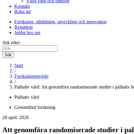
Välja vård och omsorg
Kontakt
Boka tid
Forskning, utbildning, utveckling och innovation
Remittent
Jobba hos oss
Sök efter:
Sök
Start
/
Forskningsprojekt
/
Palliativ vård: Att genomföra randomiserade studier i palliativ
Palliativ vård
Genomförd forskning
28 april. 2026
Att genomföra randomiserade studier i pa