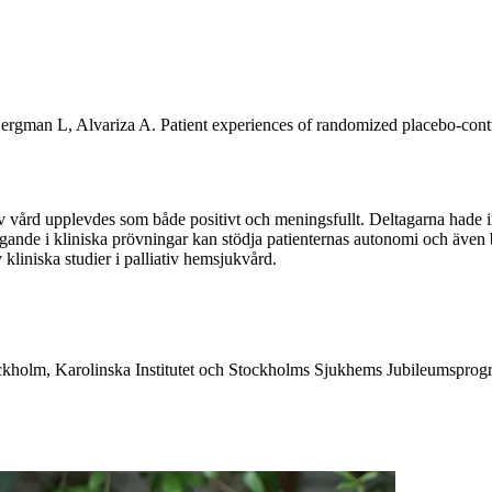
n L, Alvariza A. Patient experiences of randomized placebo-controlled
tiv vård upplevdes som både positivt och meningsfullt. Deltagarna hade 
eltagande i kliniska prövningar kan stödja patienternas autonomi och även 
 kliniska studier i palliativ hemsjukvård.
ckholm, Karolinska Institutet och Stockholms Sjukhems Jubileumsprog