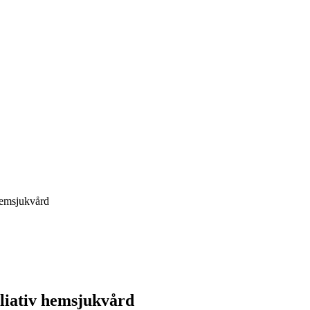
 hemsjukvård
lliativ hemsjukvård