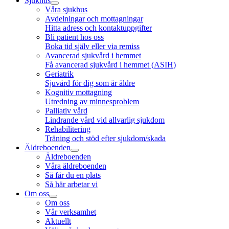
Sjukhus
Våra sjukhus
Avdelningar och mottagningar
Hitta adress och kontaktuppgifter
Bli patient hos oss
Boka tid själv eller via remiss
Avancerad sjukvård i hemmet
Få avancerad sjukvård i hemmet (ASIH)
Geriatrik
Sjuvård för dig som är äldre
Kognitiv mottagning
Utredning av minnesproblem
Palliativ vård
Lindrande vård vid allvarlig sjukdom
Rehabilitering
Träning och stöd efter sjukdom/skada
Äldreboenden
Äldreboenden
Våra äldreboenden
Så får du en plats
Så här arbetar vi
Om oss
Om oss
Vår verksamhet
Aktuellt