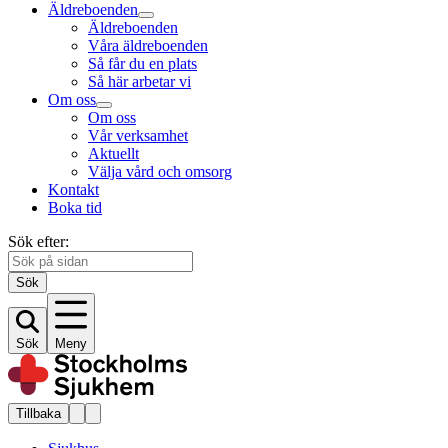
Äldreboenden
Äldreboenden
Våra äldreboenden
Så får du en plats
Så här arbetar vi
Om oss
Om oss
Vår verksamhet
Aktuellt
Välja vård och omsorg
Kontakt
Boka tid
Sök efter:
Sök
Sök
Meny
Tillbaka