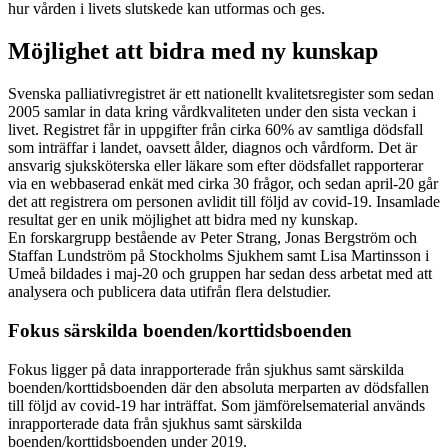
hur vården i livets slutskede kan utformas och ges.
Möjlighet att bidra med ny kunskap
Svenska palliativregistret är ett nationellt kvalitetsregister som sedan
2005 samlar in data kring vårdkvaliteten under den sista veckan i
livet. Registret får in uppgifter från cirka 60% av samtliga dödsfall
som inträffar i landet, oavsett ålder, diagnos och vårdform. Det är
ansvarig sjuksköterska eller läkare som efter dödsfallet rapporterar
via en webbaserad enkät med cirka 30 frågor, och sedan april-20 går
det att registrera om personen avlidit till följd av covid-19. Insamlade
resultat ger en unik möjlighet att bidra med ny kunskap.
En forskargrupp bestående av Peter Strang, Jonas Bergström och
Staffan Lundström på Stockholms Sjukhem samt Lisa Martinsson i
Umeå bildades i maj-20 och gruppen har sedan dess arbetat med att
analysera och publicera data utifrån flera delstudier.
Fokus särskilda boenden/korttidsboenden
Fokus ligger på data inrapporterade från sjukhus samt särskilda
boenden/korttidsboenden där den absoluta merparten av dödsfallen
till följd av covid-19 har inträffat. Som jämförelsematerial används
inrapporterade data från sjukhus samt särskilda
boenden/korttidsboenden under 2019.