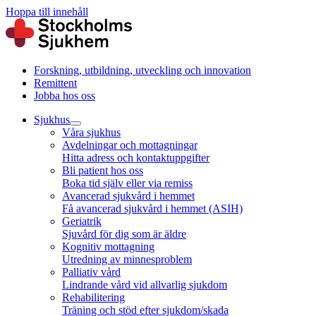
Hoppa till innehåll
Forskning, utbildning, utveckling och innovation
Remittent
Jobba hos oss
Sjukhus
Våra sjukhus
Avdelningar och mottagningar
Hitta adress och kontaktuppgifter
Bli patient hos oss
Boka tid själv eller via remiss
Avancerad sjukvård i hemmet
Få avancerad sjukvård i hemmet (ASIH)
Geriatrik
Sjuvård för dig som är äldre
Kognitiv mottagning
Utredning av minnesproblem
Palliativ vård
Lindrande vård vid allvarlig sjukdom
Rehabilitering
Träning och stöd efter sjukdom/skada