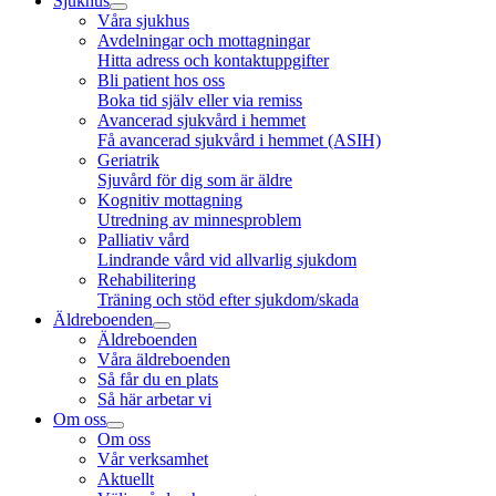
Sjukhus
Våra sjukhus
Avdelningar och mottagningar
Hitta adress och kontaktuppgifter
Bli patient hos oss
Boka tid själv eller via remiss
Avancerad sjukvård i hemmet
Få avancerad sjukvård i hemmet (ASIH)
Geriatrik
Sjuvård för dig som är äldre
Kognitiv mottagning
Utredning av minnesproblem
Palliativ vård
Lindrande vård vid allvarlig sjukdom
Rehabilitering
Träning och stöd efter sjukdom/skada
Äldreboenden
Äldreboenden
Våra äldreboenden
Så får du en plats
Så här arbetar vi
Om oss
Om oss
Vår verksamhet
Aktuellt