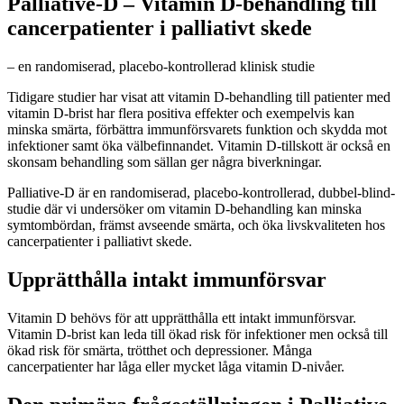
Palliative-D – Vitamin D-behandling till
cancerpatienter i palliativt skede
– en randomiserad, placebo-kontrollerad klinisk studie
Tidigare studier har visat att vitamin D-behandling till patienter med
vitamin D-brist har flera positiva effekter och exempelvis kan
minska smärta, förbättra immunförsvarets funktion och skydda mot
infektioner samt öka välbefinnandet. Vitamin D-tillskott är också en
skonsam behandling som sällan ger några biverkningar.
Palliative-D är en randomiserad, placebo-kontrollerad, dubbel-blind-
studie där vi undersöker om vitamin D-behandling kan minska
symtombördan, främst avseende smärta, och öka livskvaliteten hos
cancerpatienter i palliativt skede.
Upprätthålla intakt immunförsvar
Vitamin D behövs för att upprätthålla ett intakt immunförsvar.
Vitamin D-brist kan leda till ökad risk för infektioner men också till
ökad risk för smärta, trötthet och depressioner. Många
cancerpatienter har låga eller mycket låga vitamin D-nivåer.