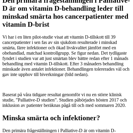
Den primära frågeställningen i Palliative-
D är om vitamin D-behandling leder till
minskad smärta hos cancerpatienter med
vitamin D-brist
Vi har i en liten pilot-studie visat att vitamin D-tillskott till 39
cancerpatienter i sen fas av sin sjukdom resulterade i minskad
smärta, färre infektioner och ökad livskvalitet jämfört med en
obehandlad, matchad kontrollgrupp. Se figur nedan. Det tydligaste
fyndet i studien var att just smärtan blev bättre redan efter 1 månads
behandling med vitamin D-tillskott. Efter 3 månaders behandling
minskade även antalet infektioner. Behandlingen tolererades väl och
gav inte upphov till biverkningar (bild nedan).
Baserat på våra tidigare resultat genomför vi nu en större klinisk
studie, ”Palliative-D studien”. Studien påbörjades hösten 2017 och
inklusion av patienter beräknas pågå till och med sommaren 2020.
Minska smärta och infektioner?
Den primära frågeställningen i Palliative-D är om vitamin D-