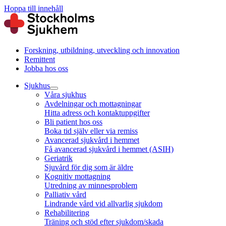
Hoppa till innehåll
Forskning, utbildning, utveckling och innovation
Remittent
Jobba hos oss
Sjukhus
Våra sjukhus
Avdelningar och mottagningar
Hitta adress och kontaktuppgifter
Bli patient hos oss
Boka tid själv eller via remiss
Avancerad sjukvård i hemmet
Få avancerad sjukvård i hemmet (ASIH)
Geriatrik
Sjuvård för dig som är äldre
Kognitiv mottagning
Utredning av minnesproblem
Palliativ vård
Lindrande vård vid allvarlig sjukdom
Rehabilitering
Träning och stöd efter sjukdom/skada