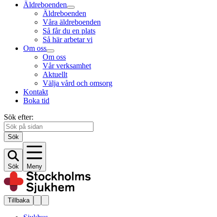
Äldreboenden
Äldreboenden
Våra äldreboenden
Så får du en plats
Så här arbetar vi
Om oss
Om oss
Vår verksamhet
Aktuellt
Välja vård och omsorg
Kontakt
Boka tid
Sök efter:
Sök
Sök
Meny
Tillbaka