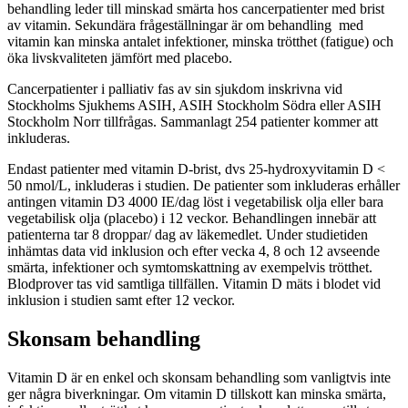
behandling leder till minskad smärta hos cancerpatienter med brist
av vitamin. Sekundära frågeställningar är om behandling med
vitamin kan minska antalet infektioner, minska trötthet (fatigue) och
öka livskvaliteten jämfört med placebo.
Cancerpatienter i palliativ fas av sin sjukdom inskrivna vid
Stockholms Sjukhems ASIH, ASIH Stockholm Södra eller ASIH
Stockholm Norr tillfrågas. Sammanlagt 254 patienter kommer att
inkluderas.
Endast patienter med vitamin D-brist, dvs 25-hydroxyvitamin D <
50 nmol/L, inkluderas i studien. De patienter som inkluderas erhåller
antingen vitamin D3 4000 IE/dag löst i vegetabilisk olja eller bara
vegetabilisk olja (placebo) i 12 veckor. Behandlingen innebär att
patienterna tar 8 droppar/ dag av läkemedlet. Under studietiden
inhämtas data vid inklusion och efter vecka 4, 8 och 12 avseende
smärta, infektioner och symtomskattning av exempelvis trötthet.
Blodprover tas vid samtliga tillfällen. Vitamin D mäts i blodet vid
inklusion i studien samt efter 12 veckor.
Skonsam behandling
Vitamin D är en enkel och skonsam behandling som vanligtvis inte
ger några biverkningar. Om vitamin D tillskott kan minska smärta,