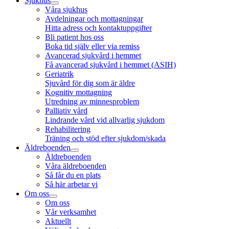
Sjukhus
Våra sjukhus
Avdelningar och mottagningar
Hitta adress och kontaktuppgifter
Bli patient hos oss
Boka tid själv eller via remiss
Avancerad sjukvård i hemmet
Få avancerad sjukvård i hemmet (ASIH)
Geriatrik
Sjuvård för dig som är äldre
Kognitiv mottagning
Utredning av minnesproblem
Palliativ vård
Lindrande vård vid allvarlig sjukdom
Rehabilitering
Träning och stöd efter sjukdom/skada
Äldreboenden
Äldreboenden
Våra äldreboenden
Så får du en plats
Så här arbetar vi
Om oss
Om oss
Vår verksamhet
Aktuellt