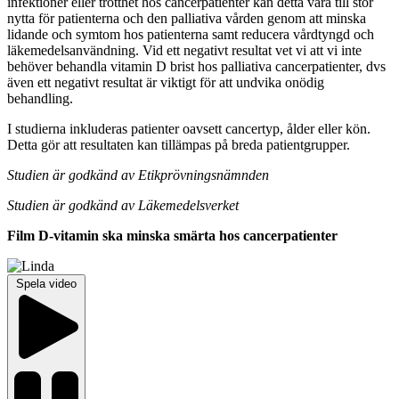
infektioner eller trötthet hos cancerpatienter kan detta vara till stor
nytta för patienterna och den palliativa vården genom att minska
lidande och symtom hos patienterna samt reducera vårdtyngd och
läkemedelsanvändning. Vid ett negativt resultat vet vi att vi inte
behöver behandla vitamin D brist hos palliativa cancerpatienter, dvs
även ett negativt resultat är viktigt för att undvika onödig
behandling.
I studierna inkluderas patienter oavsett cancertyp, ålder eller kön.
Detta gör att resultaten kan tillämpas på breda patientgrupper.
Studien är godkänd av Etikprövningsnämnden
Studien är godkänd av Läkemedelsverket
Film D-vitamin ska minska smärta hos cancerpatienter
Spela video