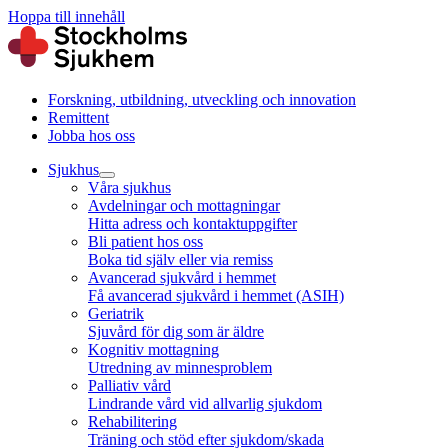
Hoppa till innehåll
Forskning, utbildning, utveckling och innovation
Remittent
Jobba hos oss
Sjukhus
Våra sjukhus
Avdelningar och mottagningar
Hitta adress och kontaktuppgifter
Bli patient hos oss
Boka tid själv eller via remiss
Avancerad sjukvård i hemmet
Få avancerad sjukvård i hemmet (ASIH)
Geriatrik
Sjuvård för dig som är äldre
Kognitiv mottagning
Utredning av minnesproblem
Palliativ vård
Lindrande vård vid allvarlig sjukdom
Rehabilitering
Träning och stöd efter sjukdom/skada