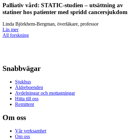
Palliativ vård: STATIC-studien – utsättning av
statiner hos patienter med spridd cancersjukdom
Linda Björkhem-Bergman, överläkare, professor
Läs mer
All forskning
Snabbvägar
Sjukhus
Äldreboenden
Avdelningar och mottagningar
Hitta till oss
Remittent
Om oss
Vår verksamhet
Om oss