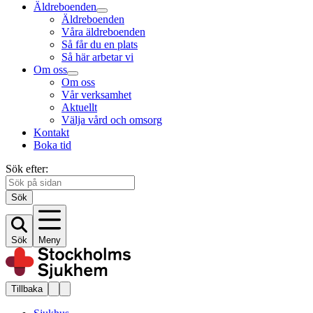
Äldreboenden
Äldreboenden
Våra äldreboenden
Så får du en plats
Så här arbetar vi
Om oss
Om oss
Vår verksamhet
Aktuellt
Välja vård och omsorg
Kontakt
Boka tid
Sök efter:
Sök
Sök
Meny
Tillbaka