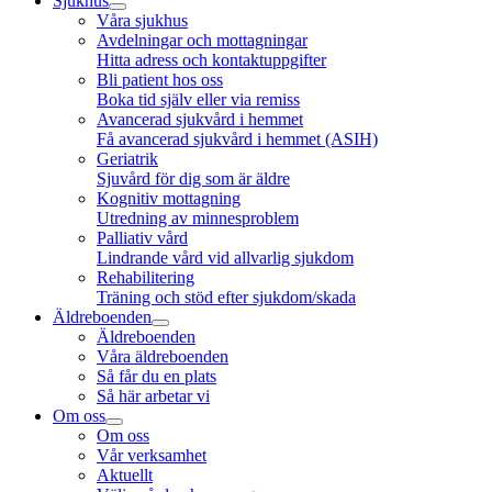
Sjukhus
Våra sjukhus
Avdelningar och mottagningar
Hitta adress och kontaktuppgifter
Bli patient hos oss
Boka tid själv eller via remiss
Avancerad sjukvård i hemmet
Få avancerad sjukvård i hemmet (ASIH)
Geriatrik
Sjuvård för dig som är äldre
Kognitiv mottagning
Utredning av minnesproblem
Palliativ vård
Lindrande vård vid allvarlig sjukdom
Rehabilitering
Träning och stöd efter sjukdom/skada
Äldreboenden
Äldreboenden
Våra äldreboenden
Så får du en plats
Så här arbetar vi
Om oss
Om oss
Vår verksamhet
Aktuellt