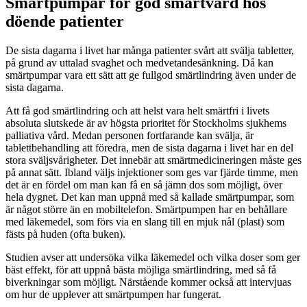
Smärtpumpar för god smärtvård hos
döende patienter
De sista dagarna i livet har många patienter svårt att svälja tabletter,
på grund av uttalad svaghet och medvetandesänkning. Då kan
smärtpumpar vara ett sätt att ge fullgod smärtlindring även under de
sista dagarna.
Att få god smärtlindring och att helst vara helt smärtfri i livets
absoluta slutskede är av högsta prioritet för Stockholms sjukhems
palliativa vård. Medan personen fortfarande kan svälja, är
tablettbehandling att föredra, men de sista dagarna i livet har en del
stora sväljsvårigheter. Det innebär att smärtmedicineringen måste ges
på annat sätt. Ibland väljs injektioner som ges var fjärde timme, men
det är en fördel om man kan få en så jämn dos som möjligt, över
hela dygnet. Det kan man uppnå med så kallade smärtpumpar, som
är något större än en mobiltelefon. Smärtpumpen har en behållare
med läkemedel, som förs via en slang till en mjuk nål (plast) som
fästs på huden (ofta buken).
Studien avser att undersöka vilka läkemedel och vilka doser som ger
bäst effekt, för att uppnå bästa möjliga smärtlindring, med så få
biverkningar som möjligt. Närstående kommer också att intervjuas
om hur de upplever att smärtpumpen har fungerat.