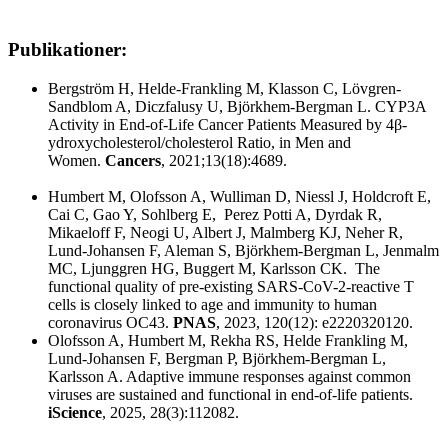
Publikationer:
Bergström H, Helde-Frankling M, Klasson C, Lövgren-
Sandblom A, Diczfalusy U, Björkhem-Bergman L. CYP3A
Activity in End-of-Life Cancer Patients Measured by 4β-
ydroxycholesterol/cholesterol Ratio, in Men and
Women.
Cancers
, 2021;13(18):4689.
Humbert M, Olofsson A, Wulliman D, Niessl J, Holdcroft E,
Cai C, Gao Y, Sohlberg E, Perez Potti A, Dyrdak R,
Mikaeloff F, Neogi U, Albert J, Malmberg KJ, Neher R,
Lund-Johansen F, Aleman S, Björkhem-Bergman L, Jenmalm
MC, Ljunggren HG, Buggert M, Karlsson CK. The
functional quality of pre-existing SARS-CoV-2-reactive T
cells is closely linked to age and immunity to human
coronavirus OC43.
PNAS
, 2023, 120(12): e2220320120.
Olofsson A, Humbert M, Rekha RS, Helde Frankling M,
Lund-Johansen F, Bergman P, Björkhem-Bergman L,
Karlsson A. Adaptive immune responses against common
viruses are sustained and functional in end-of-life patients.
iScience
, 2025, 28(3):112082.