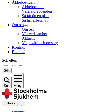
Äldreboenden
Äldreboenden
Våra äldreboenden
Så får du en plats
Så här arbetar vi
Om oss
Om oss
Vår verksamhet
Aktuellt
Välja vård och omsorg
Kontakt
Boka tid
Sök efter:
Sök
Sök
Meny
Tillbaka