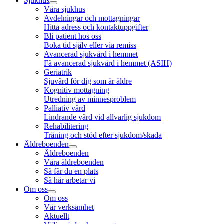
Sjukhus
Våra sjukhus
Avdelningar och mottagningar
Hitta adress och kontaktuppgifter
Bli patient hos oss
Boka tid själv eller via remiss
Avancerad sjukvård i hemmet
Få avancerad sjukvård i hemmet (ASIH)
Geriatrik
Sjuvård för dig som är äldre
Kognitiv mottagning
Utredning av minnesproblem
Palliativ vård
Lindrande vård vid allvarlig sjukdom
Rehabilitering
Träning och stöd efter sjukdom/skada
Äldreboenden
Äldreboenden
Våra äldreboenden
Så får du en plats
Så här arbetar vi
Om oss
Om oss
Vår verksamhet
Aktuellt