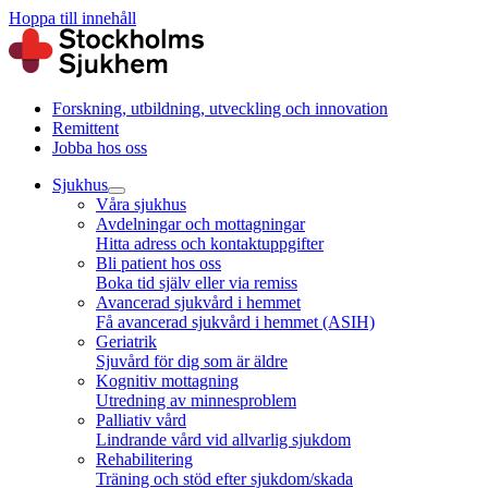
Hoppa till innehåll
Forskning, utbildning, utveckling och innovation
Remittent
Jobba hos oss
Sjukhus
Våra sjukhus
Avdelningar och mottagningar
Hitta adress och kontaktuppgifter
Bli patient hos oss
Boka tid själv eller via remiss
Avancerad sjukvård i hemmet
Få avancerad sjukvård i hemmet (ASIH)
Geriatrik
Sjuvård för dig som är äldre
Kognitiv mottagning
Utredning av minnesproblem
Palliativ vård
Lindrande vård vid allvarlig sjukdom
Rehabilitering
Träning och stöd efter sjukdom/skada