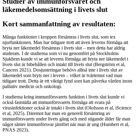
Studier av immunförsvaret och
läkemedelsomsättning i livets slut
Kort sammanfattning av resultaten:
Många funktioner i kroppen försämras i livets slut, som tex
njurfunktionen. Man har tidigare trott att även leverns förmåga att
bryta ner läkemedel försämras i livets slut – men detta har aldrig
studerats. I de studierna som vi nu genomfört på Stockholms
Sjukhem kunde vi se att leverns förmåga att bryta ner läkemedel i
livets slut är bibehållen och intakt till livets slut (Bergström et al,
Cancers 2021). Dosjusteringar behövs alltså inte i livets slut av
läkemedel som bryts ner i levern – vilket är tvärtemot vad man
tidigare trott. Detta är ett viktigt fynd som kan påverka vården inom
palliativ medicin och onkologi.
I studierna kring immunförsvarets funktion i livets slut kunde vi
också fastställa att immunförsvarets förmåga att svara på
virusinfektioner också är intakt i livets slut (Olofsson et al, iScience
et al, 2025). Däremot har man en generell försämring av
immunförsvarets under livets gång och med stigande ålder får man
något sämre immunförsvar jämfört när man är ung (Humbert et al,
PNAS 2023).