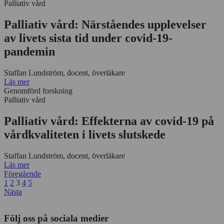
Palliativ vård
Palliativ vård: Närståendes upplevelser
av livets sista tid under covid-19-
pandemin
Staffan Lundström, docent, överläkare
Läs mer
Genomförd forskning
Palliativ vård
Palliativ vård: Effekterna av covid-19 på
vårdkvaliteten i livets slutskede
Staffan Lundström, docent, överläkare
Läs mer
Föregående
1
2
3
4
5
Nästa
Följ oss på sociala medier