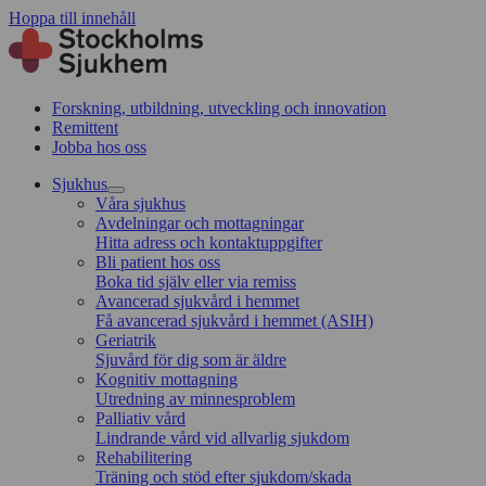
Hoppa till innehåll
Forskning, utbildning, utveckling och innovation
Remittent
Jobba hos oss
Sjukhus
Våra sjukhus
Avdelningar och mottagningar
Hitta adress och kontaktuppgifter
Bli patient hos oss
Boka tid själv eller via remiss
Avancerad sjukvård i hemmet
Få avancerad sjukvård i hemmet (ASIH)
Geriatrik
Sjuvård för dig som är äldre
Kognitiv mottagning
Utredning av minnesproblem
Palliativ vård
Lindrande vård vid allvarlig sjukdom
Rehabilitering
Träning och stöd efter sjukdom/skada