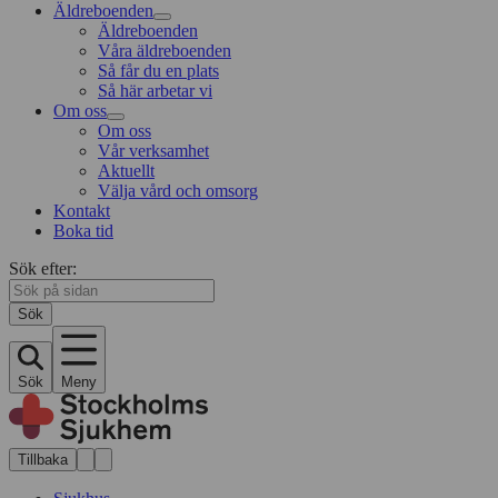
Äldreboenden
Äldreboenden
Våra äldreboenden
Så får du en plats
Så här arbetar vi
Om oss
Om oss
Vår verksamhet
Aktuellt
Välja vård och omsorg
Kontakt
Boka tid
Sök efter:
Sök
Sök
Meny
Tillbaka