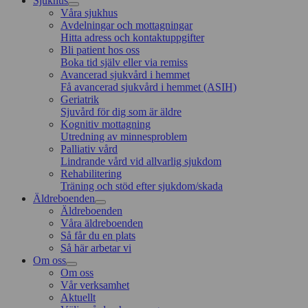
Sjukhus
Våra sjukhus
Avdelningar och mottagningar
Hitta adress och kontaktuppgifter
Bli patient hos oss
Boka tid själv eller via remiss
Avancerad sjukvård i hemmet
Få avancerad sjukvård i hemmet (ASIH)
Geriatrik
Sjuvård för dig som är äldre
Kognitiv mottagning
Utredning av minnesproblem
Palliativ vård
Lindrande vård vid allvarlig sjukdom
Rehabilitering
Träning och stöd efter sjukdom/skada
Äldreboenden
Äldreboenden
Våra äldreboenden
Så får du en plats
Så här arbetar vi
Om oss
Om oss
Vår verksamhet
Aktuellt