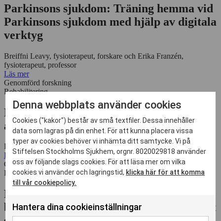
Parkinsons sjukdom: Träning hemma vid
Parkinsons sjukdom med hjälp av digitala
verktyg
Breiffni Leavy, fysioterapeut, forskare och Erika Franzén,
fysioterapeut, professor
Läs mer
Genomförd forskning
Rehabilitering
Denna webbplats använder cookies
Parkinsons sjukdom: Hälsa och fysisk
Cookies ("kakor") består av små textfiler. Dessa innehåller
aktivitet under coronapandemin
data som lagras på din enhet. För att kunna placera vissa
typer av cookies behöver vi inhämta ditt samtycke. Vi på
Erika Franzén, fysioterapeut, professor
Stiftelsen Stockholms Sjukhem, orgnr. 8020029818 använder
Läs mer
oss av följande slags cookies. För att läsa mer om vilka
Genomförd forskning
cookies vi använder och lagringstid,
klicka här för att komma
Palliativ vård
till vår cookiepolicy.
Palliativ vård: Palliative-D – Vitamin D
behandling till cancerpatienter i palliativt
Hantera dina cookieinställningar
skede