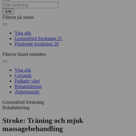
Sök
Filtrera på status
Visa alla
Genomförd forskning
21
Pågående forskning
20
Filtrera bland områden
Visa alla
Geriatrik
Palliativ vård
Rehabilitering
Äldreboende
Genomförd forskning
Rehabilitering
Stroke: Träning och mjuk
massagebehandling