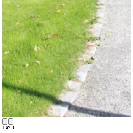
1
av
8