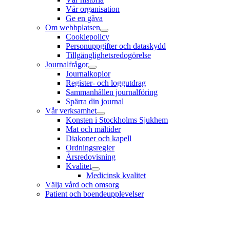
Vår organisation
Ge en gåva
Om webbplatsen
Cookiepolicy
Personuppgifter och dataskydd
Tillgänglighetsredogörelse
Journalfrågor
Journalkopior
Register- och loggutdrag
Sammanhållen journalföring
Spärra din journal
Vår verksamhet
Konsten i Stockholms Sjukhem
Mat och måltider
Diakoner och kapell
Ordningsregler
Årsredovisning
Kvalitet
Medicinsk kvalitet
Välja vård och omsorg
Patient och boendeupplevelser