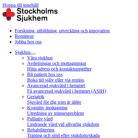
Hoppa till innehåll
Forskning, utbildning, utveckling och innovation
Remittent
Jobba hos oss
Sjukhus
Våra sjukhus
Avdelningar och mottagningar
Hitta adress och kontaktuppgifter
Bli patient hos oss
Boka tid själv eller via remiss
Avancerad sjukvård i hemmet
Få avancerad sjukvård i hemmet (ASIH)
Geriatrik
Sjuvård för dig som är äldre
Kognitiv mottagning
Utredning av minnesproblem
Palliativ vård
Lindrande vård vid allvarlig sjukdom
Rehabilitering
Träning och stöd efter sjukdom/skada