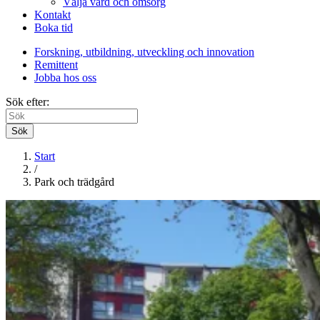
Välja vård och omsorg
Kontakt
Boka tid
Forskning, utbildning, utveckling och innovation
Remittent
Jobba hos oss
Sök efter:
Sök
Start
/
Park och trädgård