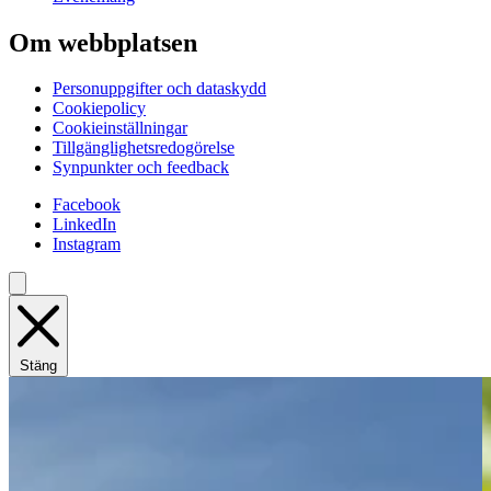
Om webbplatsen
Personuppgifter och dataskydd
Cookiepolicy
Cookieinställningar
Tillgänglighetsredogörelse
Synpunkter och feedback
Facebook
LinkedIn
Instagram
Stäng