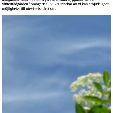
vinterträdgården "orangeriet", vilket innebär att vi kan erbjuda goda
möjligheter till utevistelse året om.