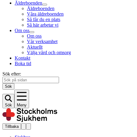
Äldreboenden
Äldreboenden
Våra äldreboenden
Så får du en plats
Så här arbetar vi
Om oss
Om oss
Vår verksamhet
Aktuellt
Välja vård och omsorg
Kontakt
Boka tid
Sök efter:
Sök
Sök
Meny
Tillbaka