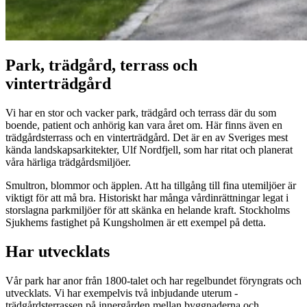
Park, trädgård, terrass och
vinterträdgård
Vi har en stor och vacker park, trädgård och terrass där du som
boende, patient och anhörig kan vara året om. Här finns även en
trädgårdsterrass och en vinterträdgård. Det är en av Sveriges mest
kända landskapsarkitekter, Ulf Nordfjell, som har ritat och planerat
våra härliga trädgårdsmiljöer.
Smultron, blommor och äpplen. Att ha tillgång till fina utemiljöer är
viktigt för att må bra. Historiskt har många vårdinrättningar legat i
storslagna parkmiljöer för att skänka en helande kraft. Stockholms
Sjukhems fastighet på Kungsholmen är ett exempel på detta.
Har utvecklats
Vår park har anor från 1800-talet och har regelbundet föryngrats och
utvecklats. Vi har exempelvis två inbjudande uterum -
trädgårdsterrassen på innergården mellan byggnaderna och