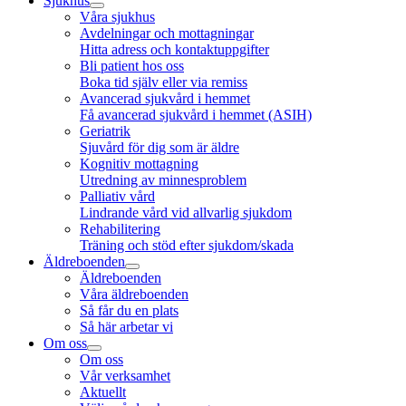
Sjukhus
Våra sjukhus
Avdelningar och mottagningar
Hitta adress och kontaktuppgifter
Bli patient hos oss
Boka tid själv eller via remiss
Avancerad sjukvård i hemmet
Få avancerad sjukvård i hemmet (ASIH)
Geriatrik
Sjuvård för dig som är äldre
Kognitiv mottagning
Utredning av minnesproblem
Palliativ vård
Lindrande vård vid allvarlig sjukdom
Rehabilitering
Träning och stöd efter sjukdom/skada
Äldreboenden
Äldreboenden
Våra äldreboenden
Så får du en plats
Så här arbetar vi
Om oss
Om oss
Vår verksamhet
Aktuellt