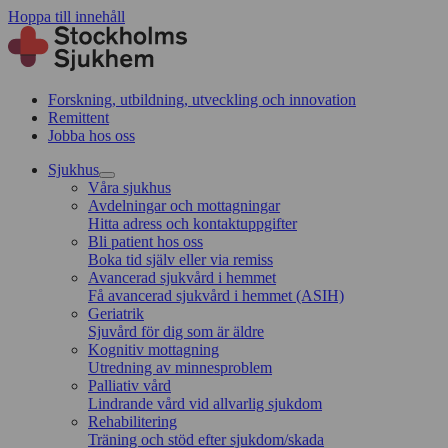
Hoppa till innehåll
Forskning, utbildning, utveckling och innovation
Remittent
Jobba hos oss
Sjukhus
Våra sjukhus
Avdelningar och mottagningar
Hitta adress och kontaktuppgifter
Bli patient hos oss
Boka tid själv eller via remiss
Avancerad sjukvård i hemmet
Få avancerad sjukvård i hemmet (ASIH)
Geriatrik
Sjuvård för dig som är äldre
Kognitiv mottagning
Utredning av minnesproblem
Palliativ vård
Lindrande vård vid allvarlig sjukdom
Rehabilitering
Träning och stöd efter sjukdom/skada