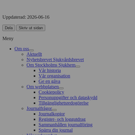
Uppdaterad:
2026-06-16
Dela
Skriv ut sidan
Meny
Om oss
Aktuellt
Nyhetsbrevet Sjukvårdsbrevet
Om Stockholms Sjukhem
Vår historia
Vår organisation
Ge en gåva
Om webbplatsen
Cookiepolicy
Personuppgifter och dataskydd
Tillgänglighetsredogörelse
Journalfrågor
Journalkopior
Register- och loggutdrag
Sammanhållen journalföring
Spärra din journal