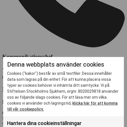
Kommunikationschef
Denna webbplats använder cookies
Annika Kullman Höök
Cookies ("kakor") består av små textfiler. Dessa innehåller
073-9177443
data som lagras på din enhet. För att kunna placera vissa
typer av cookies behöver vi inhämta ditt samtycke. Vi på
Fototillstånd
Stiftelsen Stockholms Sjukhem, orgnr. 8020029818 använder
oss av följande slags cookies. För att läsa mer om vilka
Fototillstånd
cookies vi använder och lagringstid,
klicka här för att komma
till vår cookiepolicy.
Om du ska fotografera eller filma i våra lokaler på Stockholms
Sjukhem behöver du ett fototillstånd. Fototillståndet är till för att
Hantera dina cookieinställningar
skydda boende, patienters och besökares integritet och är därmed ett