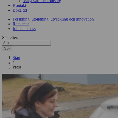
Välja vård och omsorg
Kontakt
Boka tid
Forskning, utbildning, utveckling och innovation
Remittent
Jobba hos oss
Sök efter:
Sök
Start
/
Press