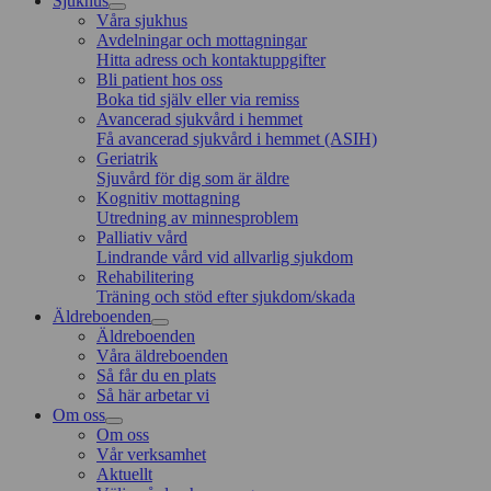
Sjukhus
Våra sjukhus
Avdelningar och mottagningar
Hitta adress och kontaktuppgifter
Bli patient hos oss
Boka tid själv eller via remiss
Avancerad sjukvård i hemmet
Få avancerad sjukvård i hemmet (ASIH)
Geriatrik
Sjuvård för dig som är äldre
Kognitiv mottagning
Utredning av minnesproblem
Palliativ vård
Lindrande vård vid allvarlig sjukdom
Rehabilitering
Träning och stöd efter sjukdom/skada
Äldreboenden
Äldreboenden
Våra äldreboenden
Så får du en plats
Så här arbetar vi
Om oss
Om oss
Vår verksamhet
Aktuellt