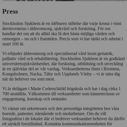
Press
Stockholms Sjukhem är en idéburen stiftelse där varje krona i vinst
återinvesteras i äldreomsorg, sjukvård och forskning. För oss
handlar det om att du alltid ska få den bästa möjliga vården och
omsorgen – nu och i framtiden. Precis som vi har tänkt och arbetat i
snart 160 år.
Vi erbjuder äldreomsorg och specialiserad vård inom geriatrik,
palliativ vård och rehabilitering. Stockholms Sjukhem är en godkänd
universitetssjukvårdsenhet, där forskning, utbildning och utveckling
är en självklar del av vår vardag. Verksamheterna finns i Bromma,
Kungsholmen, Nacka, Täby och Upplands Väsby – vi är nära dig
när du behöver oss som mest.
Vi är delägare i Marie Cederschiöld högskola och har i dag cirka 1
700 anställda. Välkommen till verksamheter som kännetecknas av
engagemang, kunskap och omtanke.
Vi värnar om sekretessen och den personliga integriteten hos våra
boende, patienter, närstående och medarbetare. Om du vill
fotografera i de lokaler där vi bedriver verksamhet behöver du därför
ett särskilt fototillstånd. Kontakta kommunikationsenheten för