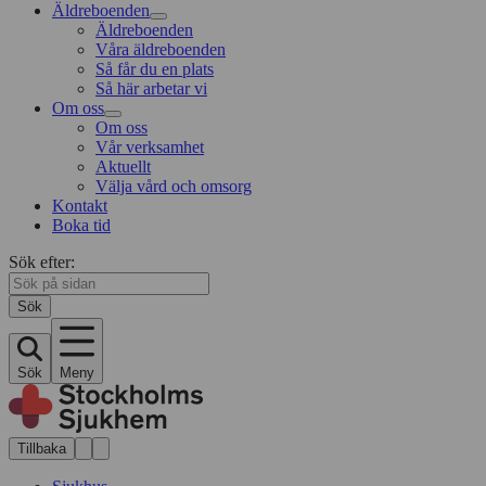
Äldreboenden
Äldreboenden
Våra äldreboenden
Så får du en plats
Så här arbetar vi
Om oss
Om oss
Vår verksamhet
Aktuellt
Välja vård och omsorg
Kontakt
Boka tid
Sök efter:
Sök
Sök
Meny
Tillbaka