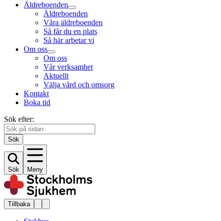
Äldreboenden
Äldreboenden
Våra äldreboenden
Så får du en plats
Så här arbetar vi
Om oss
Om oss
Vår verksamhet
Aktuellt
Välja vård och omsorg
Kontakt
Boka tid
Sök efter:
Sök
Sök
Meny
Tillbaka