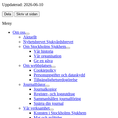
Uppdaterad:
2026-06-10
Dela
Skriv ut sidan
Meny
Om oss
Aktuellt
Nyhetsbrevet Sjukvårdsbrevet
Om Stockholms Sjukhem
Vår historia
Vår organisation
Ge en gåva
Om webbplatsen
Cookiepolicy
Personuppgifter och dataskydd
Tillgänglighetsredogörelse
Journalfrågor
Journalkopior
Register- och loggutdrag
Sammanhållen journalföring
Spärra din journal
Vår verksamhet
Konsten i Stockholms Sjukhem
Mat och måltider