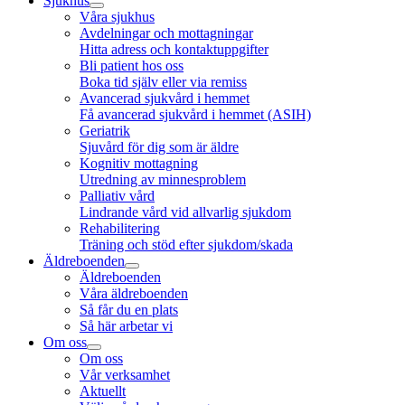
Sjukhus
Våra sjukhus
Avdelningar och mottagningar
Hitta adress och kontaktuppgifter
Bli patient hos oss
Boka tid själv eller via remiss
Avancerad sjukvård i hemmet
Få avancerad sjukvård i hemmet (ASIH)
Geriatrik
Sjuvård för dig som är äldre
Kognitiv mottagning
Utredning av minnesproblem
Palliativ vård
Lindrande vård vid allvarlig sjukdom
Rehabilitering
Träning och stöd efter sjukdom/skada
Äldreboenden
Äldreboenden
Våra äldreboenden
Så får du en plats
Så här arbetar vi
Om oss
Om oss
Vår verksamhet
Aktuellt