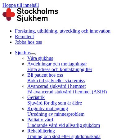
Hoppa till innehåll
Forskning, utbildning, utveckling och innovation
Remittent
Jobba hos oss
Sjukhus
Våra sjukhus
Avdelningar och mottagningar
Hitta adress och kontaktuppgifter
Bli patient hos oss
Boka tid själv eller via remiss
Avancerad sjukvård i hemmet
Få avancerad sjukvård i hemmet (ASIH)
Geriatrik
Sjuvård för dig som är äldre
Kognitiv mottagning
Utredning av minnesproblem
Palliativ vård
Lindrande vård vid allvarlig sjukdom
Rehabilitering
Träning och stöd efter sjukdom/skada