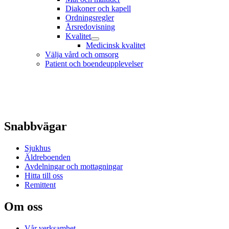
Diakoner och kapell
Ordningsregler
Årsredovisning
Kvalitet
Medicinsk kvalitet
Välja vård och omsorg
Patient och boendeupplevelser
Snabbvägar
Sjukhus
Äldreboenden
Avdelningar och mottagningar
Hitta till oss
Remittent
Om oss
Vår verksamhet