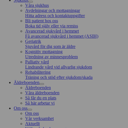
Sjukhus
Våra sjukhus
Avdelningar och mottagningar
Hitta adress och kontaktuppgifter
Bli patient hos oss
Boka tid själv eller via remiss
Avancerad sjukvård i hemmet
Få avancerad sjukvård i hemmet (ASIH)
Geriatrik
Sjuvård för dig som är äldre
Kognitiv mottagning
Utredning av minnesproblem
Palliativ vård
Lindrande vård vid allvarlig sjukdom
Rehabilitering
Träning och stöd efter sjukdom/skada
Äldreboenden
Äldreboenden
Våra äldreboenden
Så får du en plats
Så här arbetar vi
Om oss
Om oss
Vår verksamhet
Aktuellt