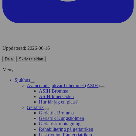
Uppdaterad:
2026-06-16
Dela
Skriv ut sidan
Meny
Sjukhus
Avancerad sjukvård i hemmet (ASIH)
ASIH Bromma
ASIH Innerstaden
Hur får jag en plats?
Geriatrik
Geriatrik Bromma
Geriatrik Kungsholmen
Geriatrisk mottagning
Rehabilitering på geriatriken
Utskrivning från geriatriken