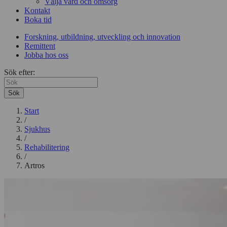
Välja vård och omsorg
Kontakt
Boka tid
Forskning, utbildning, utveckling och innovation
Remittent
Jobba hos oss
Sök efter:
Sök
Start
/
Sjukhus
/
Rehabilitering
/
Artros