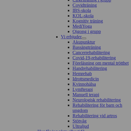
Covidträning
IBS-skola
KOL-skola
Kognitiv träning
MediYoga
Qigong i grupp
Vi erbjuder
Akupunktur
Bassängträning
Cancerrehabilitering
Covid-19-rehabilitering
Föreläsning om mental trötthet
Handrehabilitering
Hemrehab
Idrottsmedicin
Kvinnohälsa
Lymfterapi
Manuell terapi
Neurologisk rehabilitering
Rehabilitering för barn och
ungdom
Rehabilitering vid artros
Stötvåg
Ultraljud