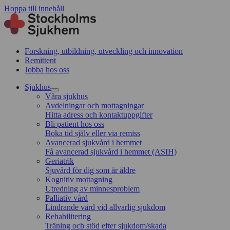
Hoppa till innehåll
Forskning, utbildning, utveckling och innovation
Remittent
Jobba hos oss
Sjukhus
Våra sjukhus
Avdelningar och mottagningar
Hitta adress och kontaktuppgifter
Bli patient hos oss
Boka tid själv eller via remiss
Avancerad sjukvård i hemmet
Få avancerad sjukvård i hemmet (ASIH)
Geriatrik
Sjuvård för dig som är äldre
Kognitiv mottagning
Utredning av minnesproblem
Palliativ vård
Lindrande vård vid allvarlig sjukdom
Rehabilitering
Träning och stöd efter sjukdom/skada