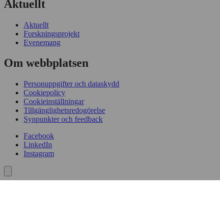
Aktuellt
Aktuellt
Forskningsprojekt
Evenemang
Om webbplatsen
Personuppgifter och dataskydd
Cookiepolicy
Cookieinställningar
Tillgänglighetsredogörelse
Synpunkter och feedback
Facebook
LinkedIn
Instagram