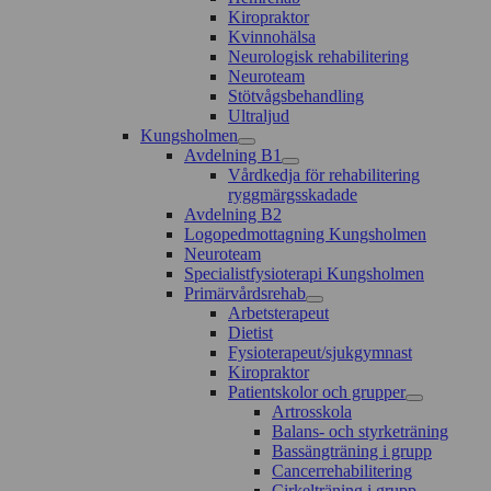
Kiropraktor
Kvinnohälsa
Neurologisk rehabilitering
Neuroteam
Stötvågsbehandling
Ultraljud
Kungsholmen
Avdelning B1
Vårdkedja för rehabilitering
ryggmärgsskadade
Avdelning B2
Logopedmottagning Kungsholmen
Neuroteam
Specialistfysioterapi Kungsholmen
Primärvårdsrehab
Arbetsterapeut
Dietist
Fysioterapeut/sjukgymnast
Kiropraktor
Patientskolor och grupper
Artrosskola
Balans- och styrketräning
Bassängträning i grupp
Cancerrehabilitering
Cirkelträning i grupp