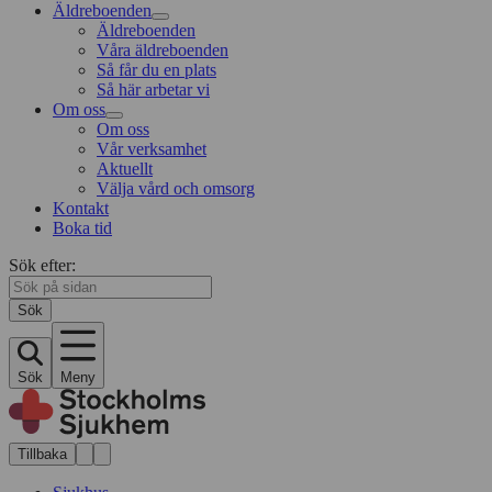
Äldreboenden
Äldreboenden
Våra äldreboenden
Så får du en plats
Så här arbetar vi
Om oss
Om oss
Vår verksamhet
Aktuellt
Välja vård och omsorg
Kontakt
Boka tid
Sök efter:
Sök
Sök
Meny
Tillbaka