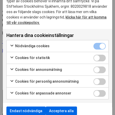
typer av cookies behöver vi inhämta ditt samtycke. Vi på
Stiftelsen Stockholms Sjukhem, orgnr. 8020029818 använder
Artros är en ledsjukdom, den är klassad som en reumatisk sjukdom
oss av följande slags cookies. För att läsa mer om vilka
och drabbar hela leden. Sjukdomen gör så att brosket i lederna bryts
cookies vi använder och lagringstid,
klicka här för att komma
ner snabbare än det byggs upp, vilket kan ge stelhet och smärta och
till vår cookiepolicy.
gör att man inte kan använda kroppen som vanligt.
Läs mer om artros på:
Hantera dina cookieinställningar
1177 Vårdguiden
Nödvändiga
Nödvändiga cookies
cookies
Reumatikerförbundets webbplats
Markera
kryssruta
för
Cookies
Cookies för statistik
att
för
Markera
samtycka
statistik
för
Cookies
Cookies för annonsmätning
till
kryssruta
att
för
Markera
användning
samtycka
annonsmätn
för
av
Cookies
Cookies för personlig annonsmätning
till
kryssruta
att
Nödvändiga
för
Markera
användning
samtycka
cookies
personlig
Hjälpte informationen dig?
för
av
Cookies
Cookies för anpassade annonser
till
annonsmätn
att
Ja
Cookies
för
Markera
användning
kryssruta
samtycka
för
Nej
anpassade
för
av
till
statistik
annonser
att
Cookies
Skicka in kommentar
användning
Endast nödvändiga
Acceptera alla
kryssruta
samtycka
för
Dela sidan