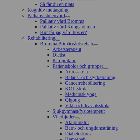
Så får du en plats
Kognitiv mottagning
Palliativ slutenvård
Palliativ vård Bromma
Palliativ vård Kungsholmen
Hur får jag vård hos er?
Rehabilitering
Bromma Primärvårdsrehab
Arbetsterapeut
Dietist
Kiropraktor
Patientskolor och grupper
Artrosskola
Balans- och styrketräning
Cancerrehabilitering
KOL-skola
Medicinsk yoga
Qigong
Vikt- och livsstilsskola
Sjukgymnast/fysioterapeut
Vi erbjuder
Akupunktur
Barn- och ungdomsträning
Diabeteskurs
Hemrehab